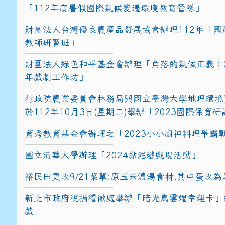
「112年度暑假國際氣候變遷環境教育營隊」
財團法人台灣優良農產品發展協會辦理112年「國
教師研習班」
財團法人綠色和平基金會辦理「角落的氣候正義：2
年戲劇工作坊」
行政院農業委員會林務局與國立臺灣大學地理環境
於112年10月3日(星期二)舉辦「2023國際保育
育秀教育基金會辦理之「2023小小廚神料理爭霸
國立清華大學辦理「2024黏泥遊戲場活動」
裕民田更改9/21菜單:原玉米濃湯食材,其中蛋改為
新北市政府稅捐稽徵處舉辦「暗光鳥雲端幸運卡」
戲