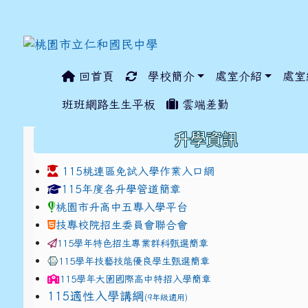
回首頁
學校簡介
處室介紹
處室
:::
班班網路生生平板
雲端差勤
:::
升學資訊
115桃連區免試入學作業入口網
link to https://www.jhjhs.tyc.edu.tw/modules/ta
link to http://tyc.entr
link to http://tyc.entr
115年度各升學管道簡章
桃園市升高中五專入學平台
技專校院招生委員會聯合會
115學年特色招生專業群科甄選簡章
115學年技藝技能優良學生甄選簡章
115學年
大園國際高中
特招入學簡章
115適性入學講綱
(9年級適用)