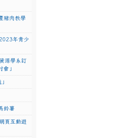
產豬肉教學
023年青少
資源學系訂
研討會」
戰」
馬鈴薯
網頁互動遊