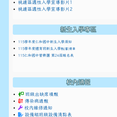
link to https://docs.google.com/presentat
桃連區適性入學宣導影片1
link to https://docs.google.com/presentat
114適性入學講綱
1
桃連區適性入學宣導影片2
(
新生入學專區
115學年度仁和國中新生入學須知
115學年度體育班新生入學
甄(審)簡章
115仁和國中管樂團 第24屆報名表
校內通報
班級出缺席填報
傳染病通報
校內維修通知
設備組班級設備清點表