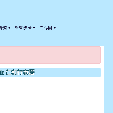
資源
學習評量
同心園
/ChooseSys?s=05 style=font-size: 1rem; background-color:
/ChooseSys?s=05 style=font-size: 1rem; background-color:
gle 仁和行事曆