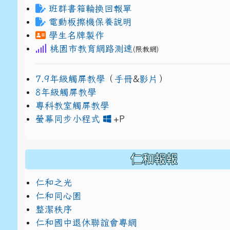
班群書箱輪換回報單
電動板擦機保養說明
學生名牌製作
桃園市教育網路測速
(限教網)
7.9年級觸屏教學
（
手冊
&
影片
）
8年級觸屏教學
專科教室觸屏教學
link to https://www
link to https://drive.g
螢幕同步小程式
+P
仁和報報
仁和之光
仁和同心園
整潔秩序
仁和國中退休聯誼會專網