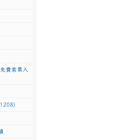
館免費索票入
208)
績