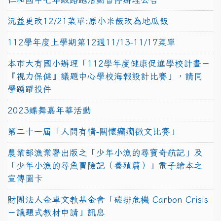
沅益更改12/21菜單:原小米飯改為地瓜飯
112學年度上學期第12週11/13-11/17菜單
本市大有國小辦理「112學年度健康促進學校計畫－
『視力保健』議題中心學校海報設計比賽」，請同
學踴躍投件
2023蝶舞嘉年華活動
第二十一屆「人間有情-關懷癲癇徵文比賽」
農業部漁業署出版之「少年小漁的尋寶奇航記」及
「少年小漁的尋魚冒險記（養殖篇）」電子繪本之
宣傳圖卡
財團法人金車文教基金會「碳排危機 Carbon Crisis
－議題式教材申請」訊息