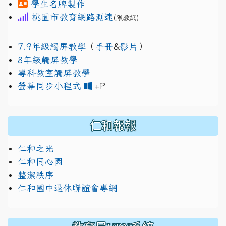
學生名牌製作
桃園市教育網路測速
(限教網)
7.9年級觸屏教學
（
手冊
&
影片
）
8年級觸屏教學
專科教室觸屏教學
link to https://www.jh
link to https://drive.googl
螢幕同步小程式
+P
仁和報報
仁和之光
仁和同心園
整潔秩序
仁和國中退休聯誼會專網