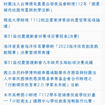
財團法人台灣優良農產品發展協會辦理112年「國產
豬肉校園佈置與教學活動」
開南大學辦理「112航空產業淨零排放產官學高峰論
壇」
第51屆校慶運動會田賽項目賽程表(決賽)
海洋委員會海洋保育署舉辦「2023海洋保育創意戲
劇競賽」決賽暨頒獎典禮
第51屆校慶暨運動會九年級男生組鉛球決賽成績
國立自然科學博物館車籠埔斷層保存園區與財團法
人中華民國佛教慈濟慈善事業基金會合作辦理之
「行動環保教育車2.0 淨零未來館」活動
本市高榮國小辦理「112學年度健康促進學校計畫
─『口腔衛生』議題中心學校創意海報製作比賽，