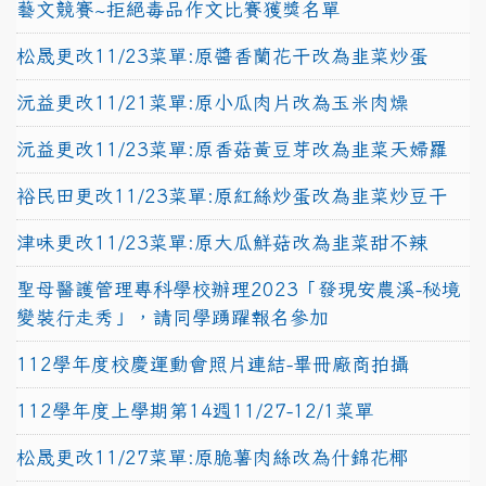
藝文競賽~拒絕毒品作文比賽獲獎名單
松晟更改11/23菜單:原醬香蘭花干改為韭菜炒蛋
沅益更改11/21菜單:原小瓜肉片改為玉米肉燥
沅益更改11/23菜單:原香菇黃豆芽改為韭菜天婦羅
裕民田更改11/23菜單:原紅絲炒蛋改為韭菜炒豆干
津味更改11/23菜單:原大瓜鮮菇改為韭菜甜不辣
聖母醫護管理專科學校辦理2023「發現安農溪-秘境
變裝行走秀」，請同學踴躍報名參加
112學年度校慶運動會照片連結-畢冊廠商拍攝
112學年度上學期第14週11/27-12/1菜單
松晟更改11/27菜單:原脆薯肉絲改為什錦花椰