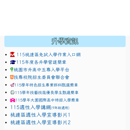
:::
升學資訊
115桃連區免試入學作業入口網
link to https://www.jhjhs.tyc.edu.tw/modules/tadnew
link to http://tyc.entry.ed
link to http://tyc.entry.ed
115年度各升學管道簡章
桃園市升高中五專入學平台
技專校院招生委員會聯合會
115學年特色招生專業群科甄選簡章
115學年技藝技能優良學生甄選簡章
115學年
大園國際高中
特招入學簡章
115適性入學講綱
(9年級適用)
link to https://docs.google.com/presentation/
桃連區適性入學宣導影片1
link to https://docs.google.com/presentation/
114適性入學講綱
1111
桃連區適性入學宣導影片2
(