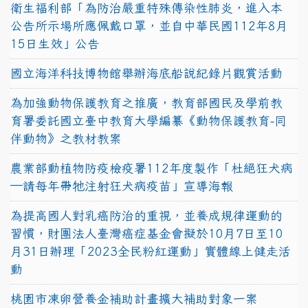
衛生福利部「為防治嚴重特殊傳染性肺炎，進入本
公告所示場所應佩戴口罩，並自中華民國112年8月
15日生效」公告
國立海洋科技博物館舉辦海底船說紀錄片觀賞活動
為加強動物保護教育之推廣，教育部國民及學前教
育署委託國立臺中教育大學編纂《動物保護教育-同
伴動物》之教材教案
農業部動植物防疫檢疫署112年度製作「杜絕狂犬病
—請每年帶牠注射狂犬病疫苗」宣導海報
為提高國人對乳癌防治的重視，並養成規律運動的
習慣，財團法人臺灣癌症基金會擬於10月7日至10
月31日辦理「2023全民粉紅運動」實體線上健走活
動
桃園市凍卵營養金補助計畫擴大補助對象一案