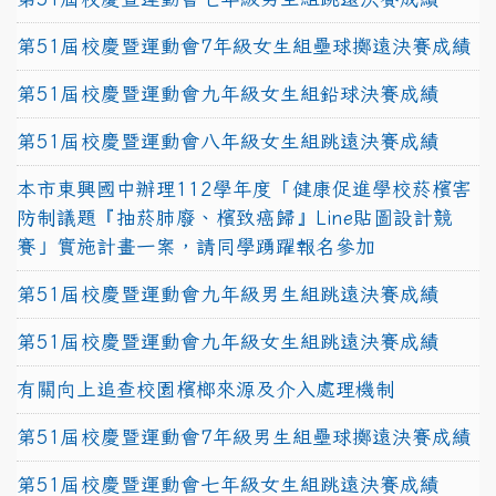
第51屆校慶暨運動會7年級女生組壘球擲遠決賽成績
第51屆校慶暨運動會九年級女生組鉛球決賽成績
第51屆校慶暨運動會八年級女生組跳遠決賽成績
本市東興國中辦理112學年度「健康促進學校菸檳害
防制議題『抽菸肺廢、檳致癌歸』Line貼圖設計競
賽」實施計畫一案，請同學踴躍報名參加
第51屆校慶暨運動會九年級男生組跳遠決賽成績
第51屆校慶暨運動會九年級女生組跳遠決賽成績
有關向上追查校園檳榔來源及介入處理機制
第51屆校慶暨運動會7年級男生組壘球擲遠決賽成績
第51屆校慶暨運動會七年級女生組跳遠決賽成績