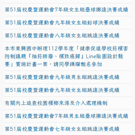
第51屆校慶暨運動會7年級女生組壘球擲遠決賽成績
第51屆校慶暨運動會九年級女生組鉛球決賽成績
第51屆校慶暨運動會八年級女生組跳遠決賽成績
本市東興國中辦理112學年度「健康促進學校菸檳害
防制議題『抽菸肺廢、檳致癌歸』Line貼圖設計競
賽」實施計畫一案，請同學踴躍報名參加
第51屆校慶暨運動會九年級男生組跳遠決賽成績
第51屆校慶暨運動會九年級女生組跳遠決賽成績
有關向上追查校園檳榔來源及介入處理機制
第51屆校慶暨運動會7年級男生組壘球擲遠決賽成績
第51屆校慶暨運動會七年級女生組跳遠決賽成績