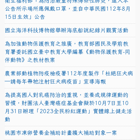
衛生福利部「為防治嚴重特殊傳染性肺炎，進入本
公告所示場所應佩戴口罩，並自中華民國112年8月
15日生效」公告
國立海洋科技博物館舉辦海底船說紀錄片觀賞活動
為加強動物保護教育之推廣，教育部國民及學前教
育署委託國立臺中教育大學編纂《動物保護教育-同
伴動物》之教材教案
農業部動植物防疫檢疫署112年度製作「杜絕狂犬病
—請每年帶牠注射狂犬病疫苗」宣導海報
為提高國人對乳癌防治的重視，並養成規律運動的
習慣，財團法人臺灣癌症基金會擬於10月7日至10
月31日辦理「2023全民粉紅運動」實體線上健走活
動
桃園市凍卵營養金補助計畫擴大補助對象一案