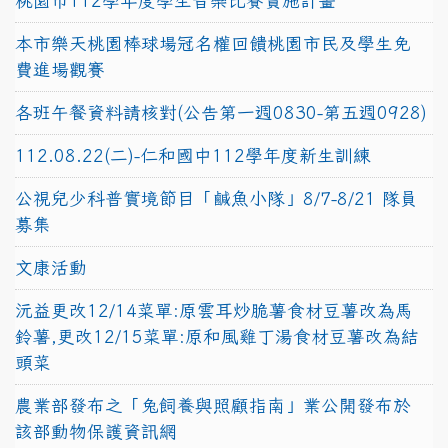
桃園市112學年度學生音樂比賽實施計畫
本市樂天桃園棒球場冠名權回饋桃園市民及學生免
費進場觀賽
各班午餐資料請核對(公告第一週0830-第五週0928)
112.08.22(二)-仁和國中112學年度新生訓練
公視兒少科普實境節目「鹹魚小隊」8/7-8/21 隊員
募集
文康活動
沅益更改12/14菜單:原雲耳炒脆薯食材豆薯改為馬
鈴薯,更改12/15菜單:原和風雞丁湯食材豆薯改為結
頭菜
農業部發布之「兔飼養與照顧指南」業公開發布於
該部動物保護資訊網