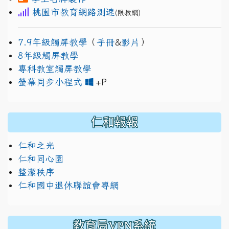
桃園市教育網路測速
(限教網)
7.9年級觸屏教學
（
手冊
&
影片
）
8年級觸屏教學
專科教室觸屏教學
link to https://www.jh
link to https://drive.googl
螢幕同步小程式
+P
仁和報報
仁和之光
仁和同心園
整潔秩序
仁和國中退休聯誼會專網
教育局VPN系統