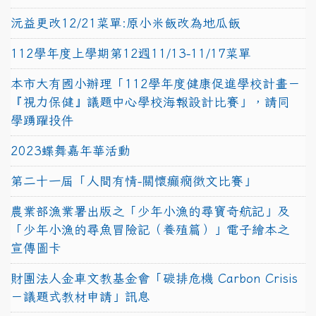
沅益更改12/21菜單:原小米飯改為地瓜飯
112學年度上學期第12週11/13-11/17菜單
本市大有國小辦理「112學年度健康促進學校計畫－
『視力保健』議題中心學校海報設計比賽」，請同
學踴躍投件
2023蝶舞嘉年華活動
第二十一屆「人間有情-關懷癲癇徵文比賽」
農業部漁業署出版之「少年小漁的尋寶奇航記」及
「少年小漁的尋魚冒險記（養殖篇）」電子繪本之
宣傳圖卡
財團法人金車文教基金會「碳排危機 Carbon Crisis
－議題式教材申請」訊息