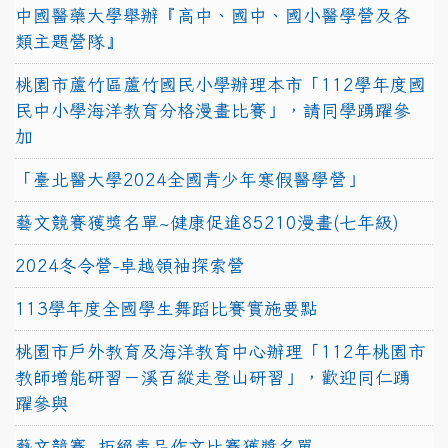
中國醫藥大學舉辦『高中、國中、國小醫學營及各
類主題營隊』
桃園市蘆竹區蘆竹國民小學辦理本市「112學年度國
民中小學海洋教育分格漫畫比賽」，請同學踴躍參
加
「臺北醫大學2024全國青少年寒假醫學營」
藝文競賽獲獎名單~健康促進85210漫畫(七年級)
2024冬令營-卓越領袖探索營
113學年度全國學生舞蹈比賽實施要點
桃園市戶外教育及海洋教育中心辦理「112年桃園市
教師增能研習－溪百縱走登山研習」，歡迎同仁踴
躍參與
藝文競賽~拒絕毒品作文比賽獲獎名單