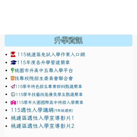
:::
升學資訊
115桃連區免試入學作業入口網
link to https://www.jhjhs.tyc.edu.tw/modules/tadnew
link to http://tyc.entry.ed
link to http://tyc.entry.ed
115年度各升學管道簡章
桃園市升高中五專入學平台
技專校院招生委員會聯合會
115學年特色招生專業群科甄選簡章
115學年技藝技能優良學生甄選簡章
115學年
大園國際高中
特招入學簡章
115適性入學講綱
(9年級適用)
link to https://docs.google.com/presentation/
桃連區適性入學宣導影片1
link to https://docs.google.com/presentation/
114適性入學講綱
1111
桃連區適性入學宣導影片2
(