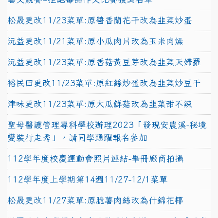
松晟更改11/23菜單:原醬香蘭花干改為韭菜炒蛋
沅益更改11/21菜單:原小瓜肉片改為玉米肉燥
沅益更改11/23菜單:原香菇黃豆芽改為韭菜天婦羅
裕民田更改11/23菜單:原紅絲炒蛋改為韭菜炒豆干
津味更改11/23菜單:原大瓜鮮菇改為韭菜甜不辣
聖母醫護管理專科學校辦理2023「發現安農溪-秘境
變裝行走秀」，請同學踴躍報名參加
112學年度校慶運動會照片連結-畢冊廠商拍攝
112學年度上學期第14週11/27-12/1菜單
松晟更改11/27菜單:原脆薯肉絲改為什錦花椰