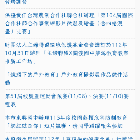
習培訓營
保證責任台灣農業合作社聯合社辦理「第104屆國際
合作社節合作事業短影片徵選及繪畫（含四格漫
畫）比賽」
財團法人主婦聯盟環境保護基金會會謹訂於112年
10月31日辦理「主婦聯盟X關渡國中能源教育教案
推廣工作坊」
「鏡頭下的戶外教育」戶外教育攝影展作品徵件活
動
第51屆校慶暨運動會預賽(11/08)、決賽(11/10)賽
程表
本市東興國中辦理113年度校園菸檳危害防制教育
「網紅就是你」短片競賽，請同學踴躍報名參加
本府衛生局辦理112年「發現你的健康之美」抽獎活