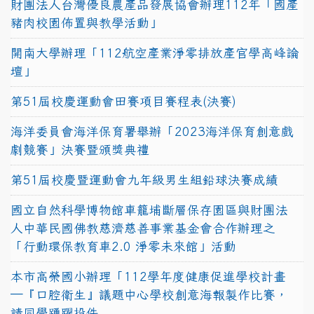
財團法人台灣優良農產品發展協會辦理112年「國產
豬肉校園佈置與教學活動」
開南大學辦理「112航空產業淨零排放產官學高峰論
壇」
第51屆校慶運動會田賽項目賽程表(決賽)
海洋委員會海洋保育署舉辦「2023海洋保育創意戲
劇競賽」決賽暨頒獎典禮
第51屆校慶暨運動會九年級男生組鉛球決賽成績
國立自然科學博物館車籠埔斷層保存園區與財團法
人中華民國佛教慈濟慈善事業基金會合作辦理之
「行動環保教育車2.0 淨零未來館」活動
本市高榮國小辦理「112學年度健康促進學校計畫
─『口腔衛生』議題中心學校創意海報製作比賽，
請同學踴躍投件