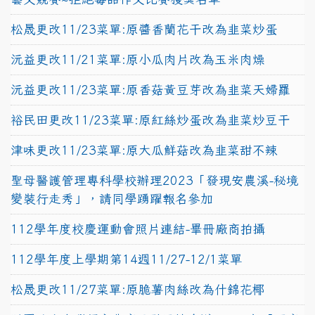
松晟更改11/23菜單:原醬香蘭花干改為韭菜炒蛋
沅益更改11/21菜單:原小瓜肉片改為玉米肉燥
沅益更改11/23菜單:原香菇黃豆芽改為韭菜天婦羅
裕民田更改11/23菜單:原紅絲炒蛋改為韭菜炒豆干
津味更改11/23菜單:原大瓜鮮菇改為韭菜甜不辣
聖母醫護管理專科學校辦理2023「發現安農溪-秘境
變裝行走秀」，請同學踴躍報名參加
112學年度校慶運動會照片連結-畢冊廠商拍攝
112學年度上學期第14週11/27-12/1菜單
松晟更改11/27菜單:原脆薯肉絲改為什錦花椰