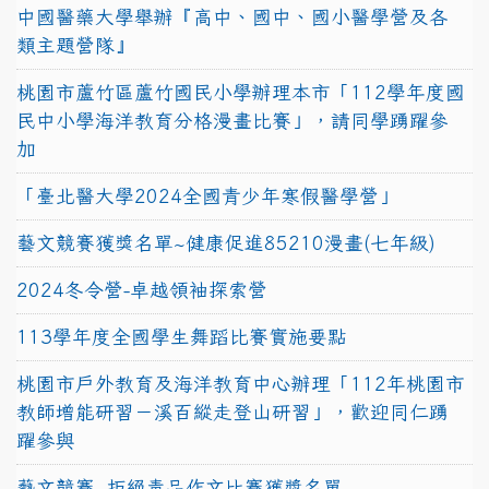
中國醫藥大學舉辦『高中、國中、國小醫學營及各
類主題營隊』
桃園市蘆竹區蘆竹國民小學辦理本市「112學年度國
民中小學海洋教育分格漫畫比賽」，請同學踴躍參
加
「臺北醫大學2024全國青少年寒假醫學營」
藝文競賽獲獎名單~健康促進85210漫畫(七年級)
2024冬令營-卓越領袖探索營
113學年度全國學生舞蹈比賽實施要點
桃園市戶外教育及海洋教育中心辦理「112年桃園市
教師增能研習－溪百縱走登山研習」，歡迎同仁踴
躍參與
藝文競賽~拒絕毒品作文比賽獲獎名單