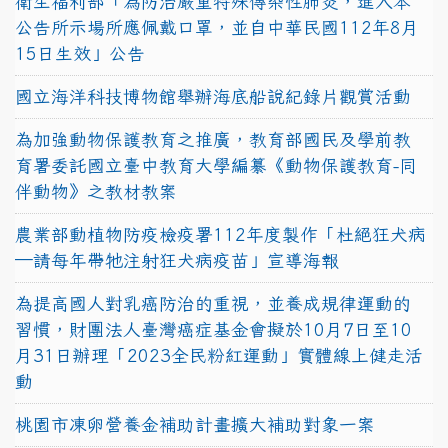
衛生福利部「為防治嚴重特殊傳染性肺炎，進入本
公告所示場所應佩戴口罩，並自中華民國112年8月
15日生效」公告
國立海洋科技博物館舉辦海底船說紀錄片觀賞活動
為加強動物保護教育之推廣，教育部國民及學前教
育署委託國立臺中教育大學編纂《動物保護教育-同
伴動物》之教材教案
農業部動植物防疫檢疫署112年度製作「杜絕狂犬病
—請每年帶牠注射狂犬病疫苗」宣導海報
為提高國人對乳癌防治的重視，並養成規律運動的
習慣，財團法人臺灣癌症基金會擬於10月7日至10
月31日辦理「2023全民粉紅運動」實體線上健走活
動
桃園市凍卵營養金補助計畫擴大補助對象一案