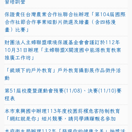
習培訓營
保證責任台灣農業合作社聯合社辦理「第104屆國際
合作社節合作事業短影片徵選及繪畫（含四格漫
畫）比賽」
財團法人主婦聯盟環境保護基金會會謹訂於112年
10月31日辦理「主婦聯盟X關渡國中能源教育教案
推廣工作坊」
「鏡頭下的戶外教育」戶外教育攝影展作品徵件活
動
第51屆校慶暨運動會預賽(11/08)、決賽(11/10)賽
程表
本市東興國中辦理113年度校園菸檳危害防制教育
「網紅就是你」短片競賽，請同學踴躍報名參加
本府衛生局辦理112年「發現你的健康之美」抽獎活