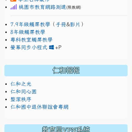
桃園市教育網路測速
(限教網)
7.9年級觸屏教學
（
手冊
&
影片
）
8年級觸屏教學
專科教室觸屏教學
link to https://www.jh
link to https://drive.googl
螢幕同步小程式
+P
仁和報報
仁和之光
仁和同心園
整潔秩序
仁和國中退休聯誼會專網
教育局VPN系統