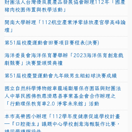
財團法人台灣優良農產品發展協會辦理112年「國產
豬肉校園佈置與教學活動」
開南大學辦理「112航空產業淨零排放產官學高峰論
壇」
第51屆校慶運動會田賽項目賽程表(決賽)
海洋委員會海洋保育署舉辦「2023海洋保育創意戲
劇競賽」決賽暨頒獎典禮
第51屆校慶暨運動會九年級男生組鉛球決賽成績
國立自然科學博物館車籠埔斷層保存園區與財團法
人中華民國佛教慈濟慈善事業基金會合作辦理之
「行動環保教育車2.0 淨零未來館」活動
本市高榮國小辦理「112學年度健康促進學校計畫
─『口腔衛生』議題中心學校創意海報製作比賽，
請同學踴躍投件