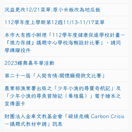
沅益更改12/21菜單:原小米飯改為地瓜飯
112學年度上學期第12週11/13-11/17菜單
本市大有國小辦理「112學年度健康促進學校計畫－
『視力保健』議題中心學校海報設計比賽」，請同
學踴躍投件
2023蝶舞嘉年華活動
第二十一屆「人間有情-關懷癲癇徵文比賽」
農業部漁業署出版之「少年小漁的尋寶奇航記」及
「少年小漁的尋魚冒險記（養殖篇）」電子繪本之
宣傳圖卡
財團法人金車文教基金會「碳排危機 Carbon Crisis
－議題式教材申請」訊息