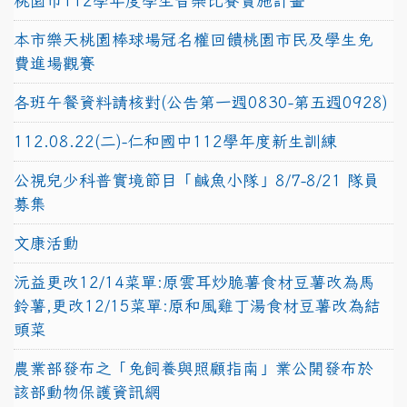
桃園市112學年度學生音樂比賽實施計畫
本市樂天桃園棒球場冠名權回饋桃園市民及學生免
費進場觀賽
各班午餐資料請核對(公告第一週0830-第五週0928)
112.08.22(二)-仁和國中112學年度新生訓練
公視兒少科普實境節目「鹹魚小隊」8/7-8/21 隊員
募集
文康活動
沅益更改12/14菜單:原雲耳炒脆薯食材豆薯改為馬
鈴薯,更改12/15菜單:原和風雞丁湯食材豆薯改為結
頭菜
農業部發布之「兔飼養與照顧指南」業公開發布於
該部動物保護資訊網