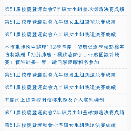
第51屆校慶暨運動會7年級女生組壘球擲遠決賽成績
第51屆校慶暨運動會九年級女生組鉛球決賽成績
第51屆校慶暨運動會八年級女生組跳遠決賽成績
本市東興國中辦理112學年度「健康促進學校菸檳害
防制議題『抽菸肺廢、檳致癌歸』Line貼圖設計競
賽」實施計畫一案，請同學踴躍報名參加
第51屆校慶暨運動會九年級男生組跳遠決賽成績
第51屆校慶暨運動會九年級女生組跳遠決賽成績
有關向上追查校園檳榔來源及介入處理機制
第51屆校慶暨運動會7年級男生組壘球擲遠決賽成績
第51屆校慶暨運動會七年級女生組跳遠決賽成績