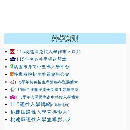
:::
升學資訊
115桃連區免試入學作業入口網
link to https://www.jhjhs.tyc.edu.tw/modules/tadnew
link to http://tyc.entry.ed
link to http://tyc.entry.ed
115年度各升學管道簡章
桃園市升高中五專入學平台
技專校院招生委員會聯合會
115學年特色招生專業群科甄選簡章
115學年技藝技能優良學生甄選簡章
115學年
大園國際高中
特招入學簡章
115適性入學講綱
(9年級適用)
link to https://docs.google.com/presentation/
桃連區適性入學宣導影片1
link to https://docs.google.com/presentation/
114適性入學講綱
1111
桃連區適性入學宣導影片2
(