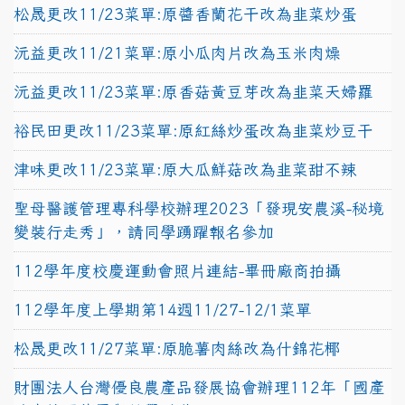
松晟更改11/23菜單:原醬香蘭花干改為韭菜炒蛋
沅益更改11/21菜單:原小瓜肉片改為玉米肉燥
沅益更改11/23菜單:原香菇黃豆芽改為韭菜天婦羅
裕民田更改11/23菜單:原紅絲炒蛋改為韭菜炒豆干
津味更改11/23菜單:原大瓜鮮菇改為韭菜甜不辣
聖母醫護管理專科學校辦理2023「發現安農溪-秘境
變裝行走秀」，請同學踴躍報名參加
112學年度校慶運動會照片連結-畢冊廠商拍攝
112學年度上學期第14週11/27-12/1菜單
松晟更改11/27菜單:原脆薯肉絲改為什錦花椰
財團法人台灣優良農產品發展協會辦理112年「國產