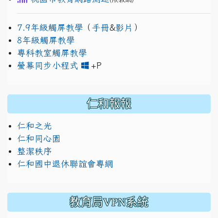
7.9年級觸屏教學
（
手冊
&
影片
）
8年級觸屏教學
專科教室觸屏教學
link to https://www.jh
link to https://drive.googl
螢幕同步小程式
+P
仁和報報
仁和之光
仁和同心園
整潔秩序
仁和國中退休聯誼會專網
教育局VPN系統