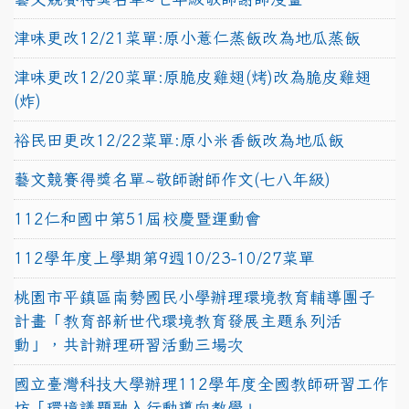
津味更改12/21菜單:原小薏仁蒸飯改為地瓜蒸飯
津味更改12/20菜單:原脆皮雞翅(烤)改為脆皮雞翅
(炸)
裕民田更改12/22菜單:原小米香飯改為地瓜飯
藝文競賽得獎名單~敬師謝師作文(七八年級)
112仁和國中第51屆校慶暨運動會
112學年度上學期第9週10/23-10/27菜單
桃園市平鎮區南勢國民小學辦理環境教育輔導團子
計畫「教育部新世代環境教育發展主題系列活
動」，共計辦理研習活動三場次
國立臺灣科技大學辦理112學年度全國教師研習工作
坊「環境議題融入行動導向教學」