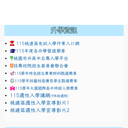
:::
升學資訊
115桃連區免試入學作業入口網
link to https://www.jhjhs.tyc.edu.tw/modules/tadnew
link to http://tyc.entry.ed
link to http://tyc.entry.ed
115年度各升學管道簡章
桃園市升高中五專入學平台
技專校院招生委員會聯合會
115學年特色招生專業群科甄選簡章
115學年技藝技能優良學生甄選簡章
115學年
大園國際高中
特招入學簡章
115適性入學講綱
(9年級適用)
link to https://docs.google.com/presentation/
桃連區適性入學宣導影片1
link to https://docs.google.com/presentation/
114適性入學講綱
1111
桃連區適性入學宣導影片2
(