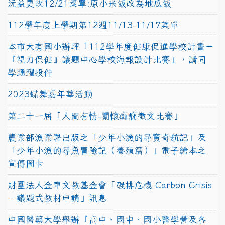
沅益更改12/21菜單:原小米飯改為地瓜飯
112學年度上學期第12週11/13-11/17菜單
本市大有國小辦理「112學年度健康促進學校計畫－
『視力保健』議題中心學校海報設計比賽」，請同
學踴躍投件
2023蝶舞嘉年華活動
第二十一屆「人間有情-關懷癲癇徵文比賽」
農業部漁業署出版之「少年小漁的尋寶奇航記」及
「少年小漁的尋魚冒險記（養殖篇）」電子繪本之
宣傳圖卡
財團法人金車文教基金會「碳排危機 Carbon Crisis
－議題式教材申請」訊息
中國醫藥大學舉辦『高中、國中、國小醫學營及各