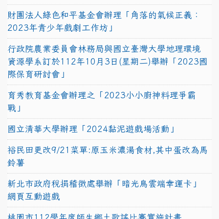
財團法人綠色和平基金會辦理「角落的氣候正義：
2023年青少年戲劇工作坊」
行政院農業委員會林務局與國立臺灣大學地理環境
資源學系訂於112年10月3日(星期二)舉辦「2023國
際保育研討會」
育秀教育基金會辦理之「2023小小廚神料理爭霸
戰」
國立清華大學辦理「2024黏泥遊戲場活動」
裕民田更改9/21菜單:原玉米濃湯食材,其中蛋改為馬
鈴薯
新北市政府稅捐稽徵處舉辦「暗光鳥雲端幸運卡」
網頁互動遊戲
桃園市112學年度師生鄉土歌謠比賽實施計畫