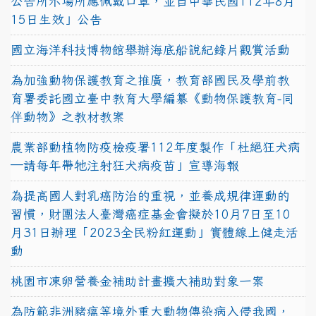
公告所示場所應佩戴口罩，並自中華民國112年8月
15日生效」公告
國立海洋科技博物館舉辦海底船說紀錄片觀賞活動
為加強動物保護教育之推廣，教育部國民及學前教
育署委託國立臺中教育大學編纂《動物保護教育-同
伴動物》之教材教案
農業部動植物防疫檢疫署112年度製作「杜絕狂犬病
—請每年帶牠注射狂犬病疫苗」宣導海報
為提高國人對乳癌防治的重視，並養成規律運動的
習慣，財團法人臺灣癌症基金會擬於10月7日至10
月31日辦理「2023全民粉紅運動」實體線上健走活
動
桃園市凍卵營養金補助計畫擴大補助對象一案
為防範非洲豬瘟等境外重大動物傳染病入侵我國，