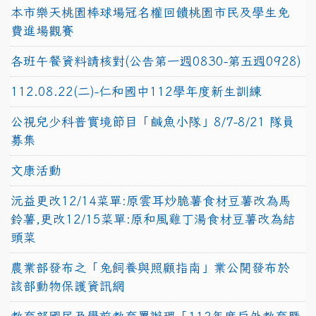
本市樂天桃園棒球場冠名權回饋桃園市民及學生免
費進場觀賽
各班午餐資料請核對(公告第一週0830-第五週0928)
112.08.22(二)-仁和國中112學年度新生訓練
公視兒少科普實境節目「鹹魚小隊」8/7-8/21 隊員
募集
文康活動
沅益更改12/14菜單:原雲耳炒脆薯食材豆薯改為馬
鈴薯,更改12/15菜單:原和風雞丁湯食材豆薯改為結
頭菜
農業部發布之「兔飼養與照顧指南」業公開發布於
該部動物保護資訊網