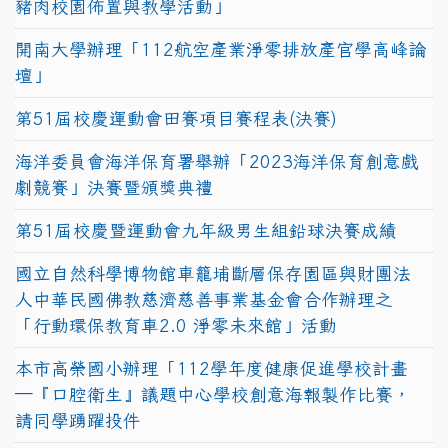
豬肉校園佈置與教學活動」
開南大學辦理「112航空產業淨零排放產官學高峰論
壇」
第51屆校慶運動會田賽項目賽程表(決賽)
海洋委員會海洋保育署舉辦「2023海洋保育創意戲
劇競賽」決賽暨頒獎典禮
第51屆校慶暨運動會九年級男生組鉛球決賽成績
國立自然科學博物館車籠埔斷層保存園區與財團法
人中華民國佛教慈濟慈善事業基金會合作辦理之
「行動環保教育車2.0 淨零未來館」活動
本市高榮國小辦理「112學年度健康促進學校計畫
─『口腔衛生』議題中心學校創意海報製作比賽，
請同學踴躍投件