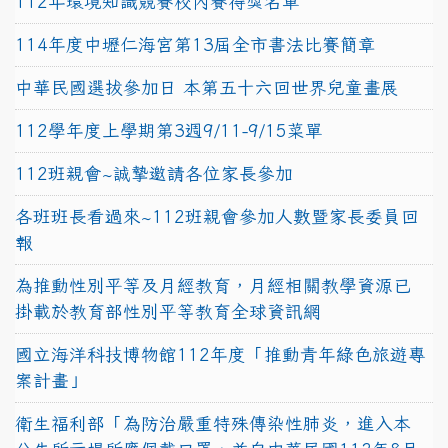
112年環境知識競賽校內賽得獎名單
114年度中壢仁海宮第13屆全市書法比賽簡章
中華民國選拔參加日 本第五十六回世界兒童畫展
112學年度上學期第3週9/11-9/15菜單
112班親會~誠摯邀請各位家長參加
各班班長看過來~112班親會參加人數暨家長委員回
報
為推動性別平等及月經教育，月經相關教學資源已
掛載於教育部性別平等教育全球資訊網
國立海洋科技博物館112年度「推動青年綠色旅遊專
案計畫」
衛生福利部「為防治嚴重特殊傳染性肺炎，進入本