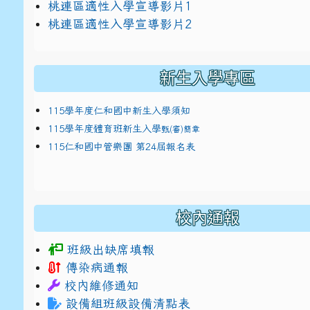
link to https://docs.google.com/presentat
桃連區適性入學宣導影片1
link to https://docs.google.com/presentat
114適性入學講綱
1
桃連區適性入學宣導影片2
(
新生入學專區
115學年度仁和國中新生入學須知
115學年度體育班新生入學
甄(審)簡章
115仁和國中管樂團 第24屆報名表
校內通報
班級出缺席填報
傳染病通報
校內維修通知
設備組班級設備清點表