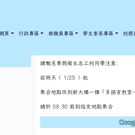
網頁
行政專區
教職員專區
學生家長專區
校務
本校寒假志工集合地
:::
請報名寒假衛生志工的同學注意:
從明天（ 1/25 ）起
dnews/index.php?nsn=5425
y.edu.tw/NoExamImitate_TL/NoExamImitateHome/Page/Public
y.edu.tw/NoExamImitate_TL/NoExamImitateHome/Page/Public
集合地點改到新大樓一樓「多語言教室
請於 08:30 前到指定地點集合
Goo