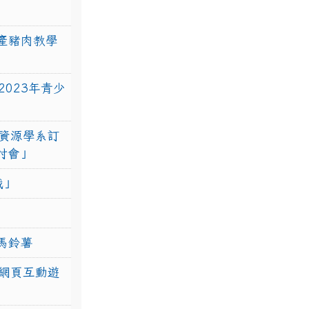
產豬肉教學
023年青少
資源學系訂
研討會」
戰」
馬鈴薯
網頁互動遊