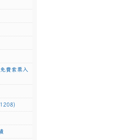
館免費索票入
208)
績