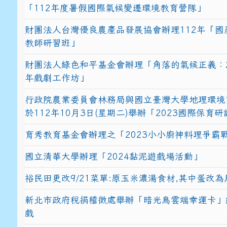
「112年度暑假國際氣候變遷環境教育營隊」
財團法人台灣優良農產品發展協會辦理112年「國
教師研習班」
財團法人綠色和平基金會辦理「角落的氣候正義：2
年戲劇工作坊」
行政院農業委員會林務局與國立臺灣大學地理環境
於112年10月3日(星期二)舉辦「2023國際保育
育秀教育基金會辦理之「2023小小廚神料理爭霸
國立清華大學辦理「2024黏泥遊戲場活動」
裕民田更改9/21菜單:原玉米濃湯食材,其中蛋改為
新北市政府稅捐稽徵處舉辦「暗光鳥雲端幸運卡」
戲