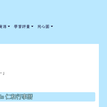
資源
學習評量
同心園
點改到新大樓一樓「多語言教室
/ChooseSys?s=05 style=font-size: 1rem; background-color:
/ChooseSys?s=05 style=font-size: 1rem; background-color:
一」
gle 仁和行事曆