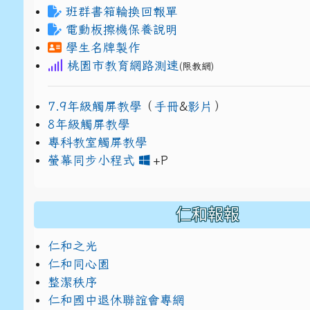
班群書箱輪換回報單
電動板擦機保養說明
學生名牌製作
桃園市教育網路測速
(限教網)
7.9年級觸屏教學
（
手冊
&
影片
）
8年級觸屏教學
專科教室觸屏教學
link to https://www
link to https://drive.g
螢幕同步小程式
+P
仁和報報
仁和之光
仁和同心園
整潔秩序
仁和國中退休聯誼會專網