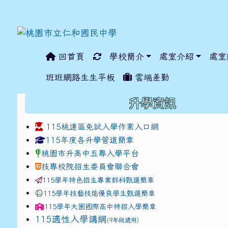
回首頁
學校簡介
處室介紹
處室
:::
班班網路生生平板
雲端差勤
:::
升學資訊
115桃連區免試入學作業入口網
link to https://www.jhjhs.tyc.edu.tw/modules/ta
link to http://tyc.entr
link to http://tyc.entr
115年度各升學管道簡章
桃園市升高中五專入學平台
技專校院招生委員會聯合會
115學年特色招生專業群科甄選簡章
115學年技藝技能優良學生甄選簡章
115學年
大園國際高中
特招入學簡章
115適性入學講綱
(9年級適用)