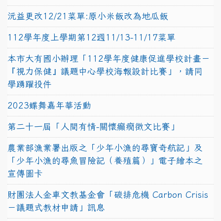
沅益更改12/21菜單:原小米飯改為地瓜飯
112學年度上學期第12週11/13-11/17菜單
本市大有國小辦理「112學年度健康促進學校計畫－
『視力保健』議題中心學校海報設計比賽」，請同
學踴躍投件
2023蝶舞嘉年華活動
第二十一屆「人間有情-關懷癲癇徵文比賽」
農業部漁業署出版之「少年小漁的尋寶奇航記」及
「少年小漁的尋魚冒險記（養殖篇）」電子繪本之
宣傳圖卡
財團法人金車文教基金會「碳排危機 Carbon Crisis
－議題式教材申請」訊息