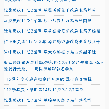
松晟更改11/23菜單:原醬香蘭花干改為韭菜炒蛋
沅益更改11/21菜單:原小瓜肉片改為玉米肉燥
沅益更改11/23菜單:原香菇黃豆芽改為韭菜天婦羅
裕民田更改11/23菜單:原紅絲炒蛋改為韭菜炒豆干
津味更改11/23菜單:原大瓜鮮菇改為韭菜甜不辣
聖母醫護管理專科學校辦理2023「發現安農溪-秘境
變裝行走秀」，請同學踴躍報名參加
112學年度校慶運動會照片連結-畢冊廠商拍攝
112學年度上學期第14週11/27-12/1菜單
松晟更改11/27菜單:原脆薯肉絲改為什錦花椰