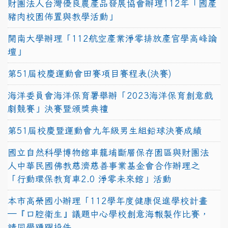
財團法人台灣優良農產品發展協會辦理112年「國產
豬肉校園佈置與教學活動」
開南大學辦理「112航空產業淨零排放產官學高峰論
壇」
第51屆校慶運動會田賽項目賽程表(決賽)
海洋委員會海洋保育署舉辦「2023海洋保育創意戲
劇競賽」決賽暨頒獎典禮
第51屆校慶暨運動會九年級男生組鉛球決賽成績
國立自然科學博物館車籠埔斷層保存園區與財團法
人中華民國佛教慈濟慈善事業基金會合作辦理之
「行動環保教育車2.0 淨零未來館」活動
本市高榮國小辦理「112學年度健康促進學校計畫
─『口腔衛生』議題中心學校創意海報製作比賽，
請同學踴躍投件