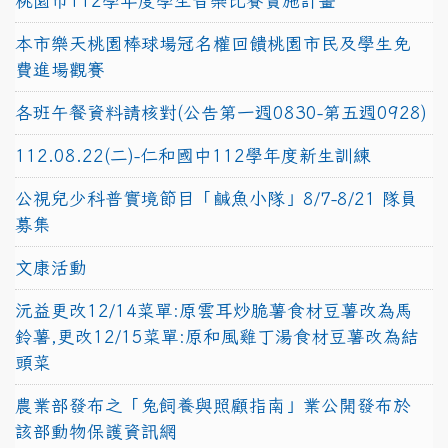
桃園市112學年度學生音樂比賽實施計畫
本市樂天桃園棒球場冠名權回饋桃園市民及學生免
費進場觀賽
各班午餐資料請核對(公告第一週0830-第五週0928)
112.08.22(二)-仁和國中112學年度新生訓練
公視兒少科普實境節目「鹹魚小隊」8/7-8/21 隊員
募集
文康活動
沅益更改12/14菜單:原雲耳炒脆薯食材豆薯改為馬
鈴薯,更改12/15菜單:原和風雞丁湯食材豆薯改為結
頭菜
農業部發布之「兔飼養與照顧指南」業公開發布於
該部動物保護資訊網