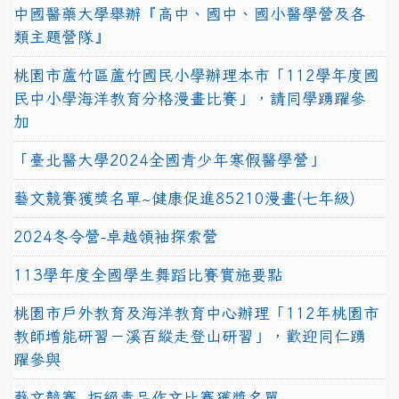
中國醫藥大學舉辦『高中、國中、國小醫學營及各
類主題營隊』
桃園市蘆竹區蘆竹國民小學辦理本市「112學年度國
民中小學海洋教育分格漫畫比賽」，請同學踴躍參
加
「臺北醫大學2024全國青少年寒假醫學營」
藝文競賽獲獎名單~健康促進85210漫畫(七年級)
2024冬令營-卓越領袖探索營
113學年度全國學生舞蹈比賽實施要點
桃園市戶外教育及海洋教育中心辦理「112年桃園市
教師增能研習－溪百縱走登山研習」，歡迎同仁踴
躍參與
藝文競賽~拒絕毒品作文比賽獲獎名單