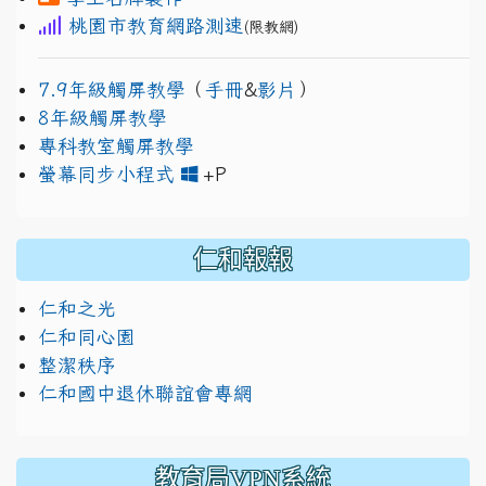
桃園市教育網路測速
(限教網)
7.9年級觸屏教學
（
手冊
&
影片
）
8年級觸屏教學
專科教室觸屏教學
link to https://www.jh
link to https://drive.googl
螢幕同步小程式
+P
仁和報報
仁和之光
仁和同心園
整潔秩序
仁和國中退休聯誼會專網
教育局VPN系統