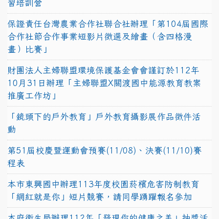
習培訓營
保證責任台灣農業合作社聯合社辦理「第104屆國際
合作社節合作事業短影片徵選及繪畫（含四格漫
畫）比賽」
財團法人主婦聯盟環境保護基金會會謹訂於112年
10月31日辦理「主婦聯盟X關渡國中能源教育教案
推廣工作坊」
「鏡頭下的戶外教育」戶外教育攝影展作品徵件活
動
第51屆校慶暨運動會預賽(11/08)、決賽(11/10)賽
程表
本市東興國中辦理113年度校園菸檳危害防制教育
「網紅就是你」短片競賽，請同學踴躍報名參加
本府衛生局辦理112年「發現你的健康之美」抽獎活