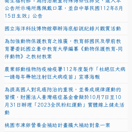
衛生福利部「為防治嚴重特殊傳染性肺炎，進入本
公告所示場所應佩戴口罩，並自中華民國112年8月
15日生效」公告
國立海洋科技博物館舉辦海底船說紀錄片觀賞活動
為加強動物保護教育之推廣，教育部國民及學前教
育署委託國立臺中教育大學編纂《動物保護教育-同
伴動物》之教材教案
農業部動植物防疫檢疫署112年度製作「杜絕狂犬病
—請每年帶牠注射狂犬病疫苗」宣導海報
為提高國人對乳癌防治的重視，並養成規律運動的
習慣，財團法人臺灣癌症基金會擬於10月7日至10
月31日辦理「2023全民粉紅運動」實體線上健走活
動
桃園市凍卵營養金補助計畫擴大補助對象一案