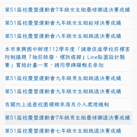
第51屆校慶暨運動會7年級女生組壘球擲遠決賽成績
第51屆校慶暨運動會九年級女生組鉛球決賽成績
第51屆校慶暨運動會八年級女生組跳遠決賽成績
本市東興國中辦理112學年度「健康促進學校菸檳害
防制議題『抽菸肺廢、檳致癌歸』Line貼圖設計競
賽」實施計畫一案，請同學踴躍報名參加
第51屆校慶暨運動會九年級男生組跳遠決賽成績
第51屆校慶暨運動會九年級女生組跳遠決賽成績
有關向上追查校園檳榔來源及介入處理機制
第51屆校慶暨運動會7年級男生組壘球擲遠決賽成績
第51屆校慶暨運動會七年級女生組跳遠決賽成績