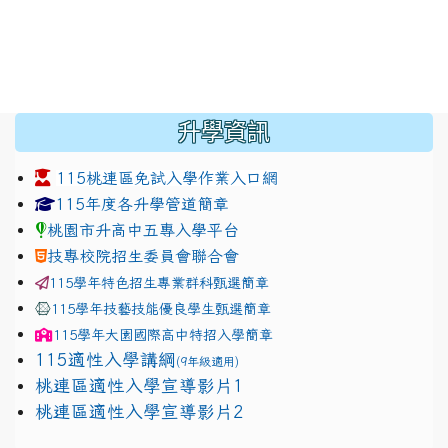
:::
升學資訊
115桃連區免試入學作業入口網
link to https://www.jhjhs.tyc.edu.tw/modules/tadnew
link to http://tyc.entry.ed
link to http://tyc.entry.ed
115年度各升學管道簡章
桃園市升高中五專入學平台
技專校院招生委員會聯合會
115學年特色招生專業群科甄選簡章
115學年技藝技能優良學生甄選簡章
115學年
大園國際高中
特招入學簡章
115適性入學講綱
(9年級適用)
link to https://docs.google.com/presentation/
桃連區適性入學宣導影片1
link to https://docs.google.com/presentation/
114適性入學講綱
1111
桃連區適性入學宣導影片2
(