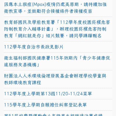
因應本土猴痘(Mpox)疫情仍處高原期，請持續加強
衛教宣導，並鼓勵符合接種條件者接種疫苗
教育部國民及學前教育署「112學年度校園菸檳危害
防制教育介入輔導計畫」，辦理校園菸檳危害防制
教育「網紅就是你」短片競賽，請同學踴躍報名
112學年度自治市長政見影片
衛生福利部國民健康署115年效期內「青少年健康促
進服務友善機構」
財團法人人禾環境倫理發展基金會辦理學校學童與
教師環境教育課程
112學年度上學期第13週11/20-11/24菜單
115學年度上學期自願擔任糾察登記表單
第51屆校慶暨運動會八年級男生組跳遠決賽成績