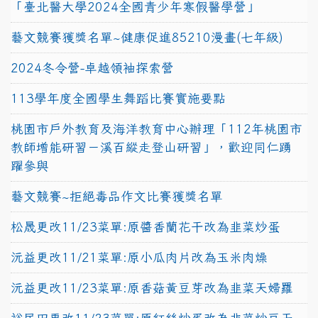
「臺北醫大學2024全國青少年寒假醫學營」
藝文競賽獲獎名單~健康促進85210漫畫(七年級)
2024冬令營-卓越領袖探索營
113學年度全國學生舞蹈比賽實施要點
桃園市戶外教育及海洋教育中心辦理「112年桃園市
教師增能研習－溪百縱走登山研習」，歡迎同仁踴
躍參與
藝文競賽~拒絕毒品作文比賽獲獎名單
松晟更改11/23菜單:原醬香蘭花干改為韭菜炒蛋
沅益更改11/21菜單:原小瓜肉片改為玉米肉燥
沅益更改11/23菜單:原香菇黃豆芽改為韭菜天婦羅