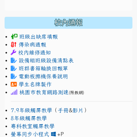
校內通報
班級出缺席填報
傳染病通報
校內維修通知
設備組班級設備清點表
班群書箱輪換回報單
電動板擦機保養說明
學生名牌製作
桃園市教育網路測速
(限教網)
7.9年級觸屏教學
（
手冊
&
影片
）
8年級觸屏教學
專科教室觸屏教學
link to https://www.jh
link to https://drive.googl
螢幕同步小程式
+P