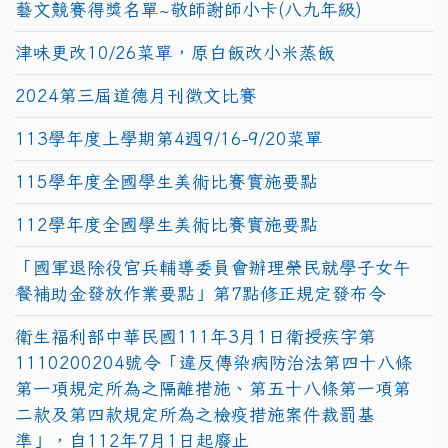
藝文競賽得獎名單~敬師謝師小卡(八九年級)
津味更改10/26菜單，原白飯改小米蒸飯
2024第三屆道德月刊徵文比賽
113學年度上學期第4週9/16-9/20菜單
115學年度全國學生美術比賽實施要點
112學年度全國學生美術比賽實施要點
「國軍退除役官兵輔導委員會辦理榮民就學子女午
餐補助金發放作業要點」第7點修正規定發布令
衛生福利部中華民國111年3月1日衛授疾字第
1110200204號令「違反傳染病防治法第四十八條
第一項規定所為之隔離措施、第五十八條第一項第
二款及第四款規定所為之檢疫措施案件裁罰基
準」，自112年7月1日起廢止