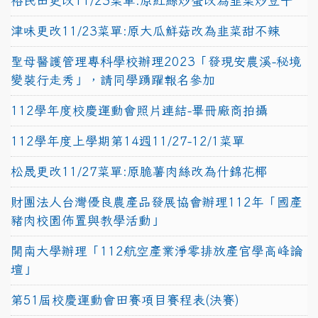
裕民田更改11/23菜單:原紅絲炒蛋改為韭菜炒豆干
津味更改11/23菜單:原大瓜鮮菇改為韭菜甜不辣
聖母醫護管理專科學校辦理2023「發現安農溪-秘境
變裝行走秀」，請同學踴躍報名參加
112學年度校慶運動會照片連結-畢冊廠商拍攝
112學年度上學期第14週11/27-12/1菜單
松晟更改11/27菜單:原脆薯肉絲改為什錦花椰
財團法人台灣優良農產品發展協會辦理112年「國產
豬肉校園佈置與教學活動」
開南大學辦理「112航空產業淨零排放產官學高峰論
壇」
第51屆校慶運動會田賽項目賽程表(決賽)