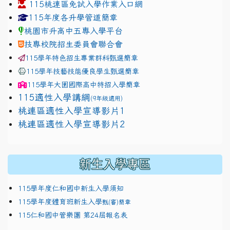
115桃連區免試入學作業入口網
link to https://www.jhjhs.tyc.edu.tw/modules/tadnew
link to http://tyc.entry.ed
link to http://tyc.entry.ed
115年度各升學管道簡章
桃園市升高中五專入學平台
技專校院招生委員會聯合會
115學年特色招生專業群科甄選簡章
115學年技藝技能優良學生甄選簡章
115學年
大園國際高中
特招入學簡章
115適性入學講綱
(9年級適用)
link to https://docs.google.com/presentation/
桃連區適性入學宣導影片1
link to https://docs.google.com/presentation/
114適性入學講綱
1111
桃連區適性入學宣導影片2
(
新生入學專區
115學年度仁和國中新生入學須知
115學年度體育班新生入學
甄(審)簡章
115仁和國中管樂團 第24屆報名表