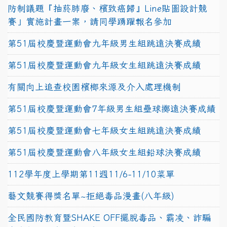
防制議題『抽菸肺廢、檳致癌歸』Line貼圖設計競
賽」實施計畫一案，請同學踴躍報名參加
第51屆校慶暨運動會九年級男生組跳遠決賽成績
第51屆校慶暨運動會九年級女生組跳遠決賽成績
有關向上追查校園檳榔來源及介入處理機制
第51屆校慶暨運動會7年級男生組壘球擲遠決賽成績
第51屆校慶暨運動會七年級女生組跳遠決賽成績
第51屆校慶暨運動會八年級女生組鉛球決賽成績
112學年度上學期第11週11/6-11/10菜單
藝文競賽得獎名單~拒絕毒品漫畫(八年級)
全民國防教育暨SHAKE OFF擺脫毒品、霸凌、詐騙