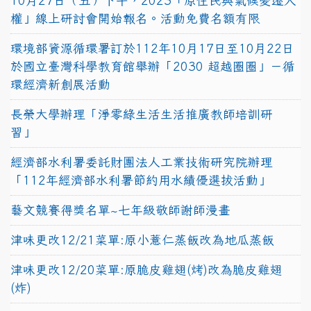
10月27日（五）下午，2023「原住民與氣候變遷人
權」線上研討會開始報名。活動免費名額有限
環境部資源循環署訂於112年10月17日至10月22日
於國立臺灣科學教育館舉辦「2030 超越圈圈」－循
環經濟新創展活動
長榮大學辦理「淨零綠生活生活推廣教師培訓研
習」
經濟部水利署委託財團法人工業技術研究院辦理
「112年經濟部水利署節約用水績優選拔活動」
藝文競賽得獎名單~七年級敬師謝師漫畫
津味更改12/21菜單:原小薏仁蒸飯改為地瓜蒸飯
津味更改12/20菜單:原脆皮雞翅(烤)改為脆皮雞翅
(炸)