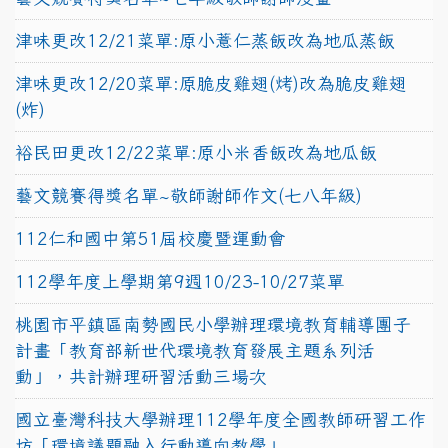
津味更改12/21菜單:原小薏仁蒸飯改為地瓜蒸飯
津味更改12/20菜單:原脆皮雞翅(烤)改為脆皮雞翅
(炸)
裕民田更改12/22菜單:原小米香飯改為地瓜飯
藝文競賽得獎名單~敬師謝師作文(七八年級)
112仁和國中第51屆校慶暨運動會
112學年度上學期第9週10/23-10/27菜單
桃園市平鎮區南勢國民小學辦理環境教育輔導團子
計畫「教育部新世代環境教育發展主題系列活
動」，共計辦理研習活動三場次
國立臺灣科技大學辦理112學年度全國教師研習工作
坊「環境議題融入行動導向教學」