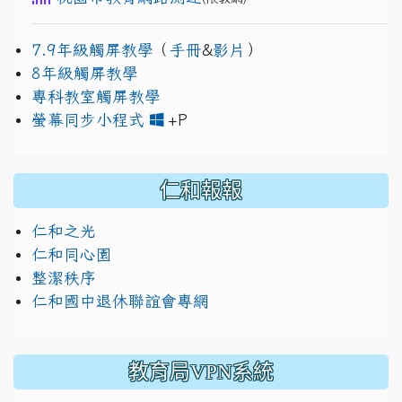
7.9年級觸屏教學
（
手冊
&
影片
）
8年級觸屏教學
專科教室觸屏教學
link to https://www.jh
link to https://drive.googl
螢幕同步小程式
+P
仁和報報
仁和之光
仁和同心園
整潔秩序
仁和國中退休聯誼會專網
教育局VPN系統