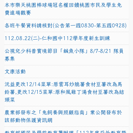
本市樂天桃園棒球場冠名權回饋桃園市民及學生免
費進場觀賽
各班午餐資料請核對(公告第一週0830-第五週0928)
112.08.22(二)-仁和國中112學年度新生訓練
公視兒少科普實境節目「鹹魚小隊」8/7-8/21 隊員
募集
文康活動
沅益更改12/14菜單:原雲耳炒脆薯食材豆薯改為馬
鈴薯,更改12/15菜單:原和風雞丁湯食材豆薯改為結
頭菜
農業部發布之「兔飼養與照顧指南」業公開發布於
該部動物保護資訊網
教育部國民及學前教育署辦理「112年度戶外教育暨