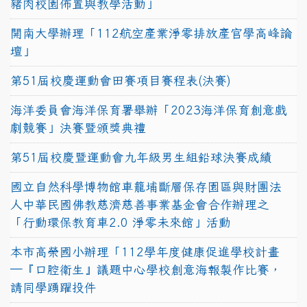
豬肉校園佈置與教學活動」
開南大學辦理「112航空產業淨零排放產官學高峰論
壇」
第51屆校慶運動會田賽項目賽程表(決賽)
海洋委員會海洋保育署舉辦「2023海洋保育創意戲
劇競賽」決賽暨頒獎典禮
第51屆校慶暨運動會九年級男生組鉛球決賽成績
國立自然科學博物館車籠埔斷層保存園區與財團法
人中華民國佛教慈濟慈善事業基金會合作辦理之
「行動環保教育車2.0 淨零未來館」活動
本市高榮國小辦理「112學年度健康促進學校計畫
─『口腔衛生』議題中心學校創意海報製作比賽，
請同學踴躍投件