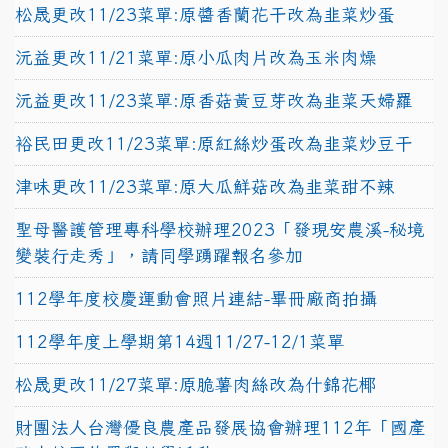
松晟更改11/23菜單:原醬香蘭花干改為韭菜炒蛋
沅益更改11/21菜單:原小瓜肉片改為玉米肉燥
沅益更改11/23菜單:原香菇黃豆芽改為韭菜天婦羅
裕民田更改11/23菜單:原紅絲炒蛋改為韭菜炒豆干
津味更改11/23菜單:原大瓜鮮菇改為韭菜甜不辣
聖母醫護管理專科學校辦理2023「發現安農溪-秘境
變裝行走秀」，請同學踴躍報名參加
112學年度校慶運動會照片連結-畢冊廠商拍攝
112學年度上學期第14週11/27-12/1菜單
松晟更改11/27菜單:原脆薯肉絲改為什錦花椰
財團法人台灣優良農產品發展協會辦理112年「國產