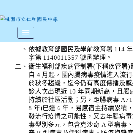
衛生福利部「114年腸病毒流
:::
一、
依據教育部國民及學前教育署 114 年 
字第 1140011357 號函辦理。
二、
衛生福利部疾病管制署(下稱疾管署)監
自 4 月起，國內腸病毒疫情進入流
於秋冬趨緩，迄今仍有高度傳播及感
診人次出現近 10 年同期新高，且腸病
持續於社區活動；另，距腸病毒 A71
8 年)已達 6 年，易感宿主持續累積，
發流行疫情之可能性，又去年腸病毒
毒型別多元，包含克沙奇 A 型病毒、
奇 B 型病毒及伊科病毒，防疫複雜