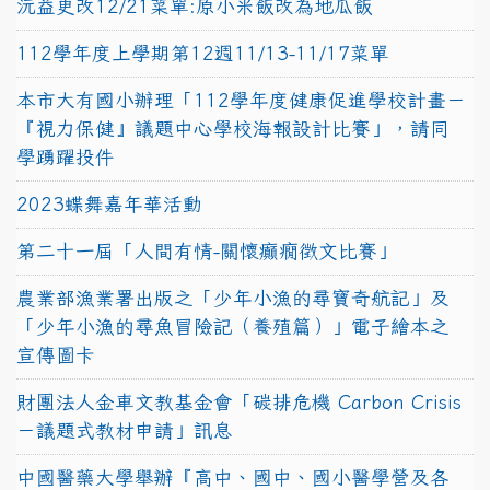
沅益更改12/21菜單:原小米飯改為地瓜飯
112學年度上學期第12週11/13-11/17菜單
本市大有國小辦理「112學年度健康促進學校計畫－
『視力保健』議題中心學校海報設計比賽」，請同
學踴躍投件
2023蝶舞嘉年華活動
第二十一屆「人間有情-關懷癲癇徵文比賽」
農業部漁業署出版之「少年小漁的尋寶奇航記」及
「少年小漁的尋魚冒險記（養殖篇）」電子繪本之
宣傳圖卡
財團法人金車文教基金會「碳排危機 Carbon Crisis
－議題式教材申請」訊息
中國醫藥大學舉辦『高中、國中、國小醫學營及各