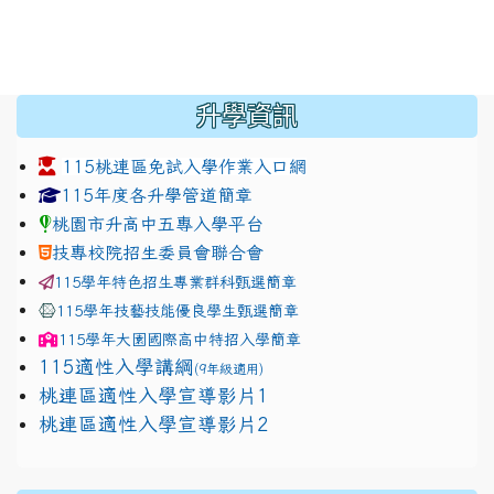
:::
升學資訊
115桃連區免試入學作業入口網
link to https://www.jhjhs.tyc.edu.tw/modules/tadnew
link to http://tyc.entry.ed
link to http://tyc.entry.ed
115年度各升學管道簡章
桃園市升高中五專入學平台
技專校院招生委員會聯合會
115學年特色招生專業群科甄選簡章
115學年技藝技能優良學生甄選簡章
115學年
大園國際高中
特招入學簡章
115適性入學講綱
(9年級適用)
link to https://docs.google.com/presentation/
桃連區適性入學宣導影片1
link to https://docs.google.com/presentation/
114適性入學講綱
1111
桃連區適性入學宣導影片2
(