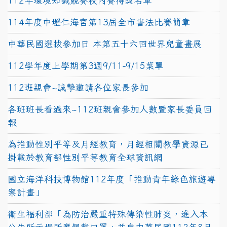
112年環境知識競賽校內賽得獎名單
114年度中壢仁海宮第13屆全市書法比賽簡章
中華民國選拔參加日 本第五十六回世界兒童畫展
112學年度上學期第3週9/11-9/15菜單
112班親會~誠摯邀請各位家長參加
各班班長看過來~112班親會參加人數暨家長委員回
報
為推動性別平等及月經教育，月經相關教學資源已
掛載於教育部性別平等教育全球資訊網
國立海洋科技博物館112年度「推動青年綠色旅遊專
案計畫」
衛生福利部「為防治嚴重特殊傳染性肺炎，進入本