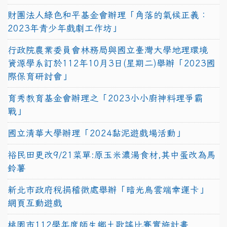
財團法人綠色和平基金會辦理「角落的氣候正義：
2023年青少年戲劇工作坊」
行政院農業委員會林務局與國立臺灣大學地理環境
資源學系訂於112年10月3日(星期二)舉辦「2023國
際保育研討會」
育秀教育基金會辦理之「2023小小廚神料理爭霸
戰」
國立清華大學辦理「2024黏泥遊戲場活動」
裕民田更改9/21菜單:原玉米濃湯食材,其中蛋改為馬
鈴薯
新北市政府稅捐稽徵處舉辦「暗光鳥雲端幸運卡」
網頁互動遊戲
桃園市112學年度師生鄉土歌謠比賽實施計畫