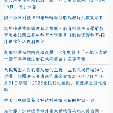
公告所示場所應佩戴口罩，並自中華民國112年8月
15日生效」公告
國立海洋科技博物館舉辦海底船說紀錄片觀賞活動
為加強動物保護教育之推廣，教育部國民及學前教
育署委託國立臺中教育大學編纂《動物保護教育-同
伴動物》之教材教案
農業部動植物防疫檢疫署112年度製作「杜絕狂犬病
—請每年帶牠注射狂犬病疫苗」宣導海報
為提高國人對乳癌防治的重視，並養成規律運動的
習慣，財團法人臺灣癌症基金會擬於10月7日至10
月31日辦理「2023全民粉紅運動」實體線上健走活
動
桃園市凍卵營養金補助計畫擴大補助對象一案
為防範非洲豬瘟等境外重大動物傳染病入侵我國，