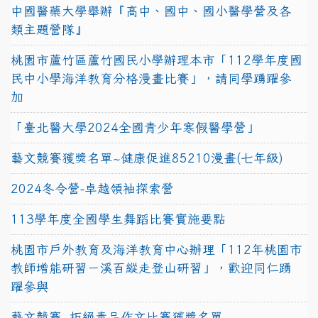
中國醫藥大學舉辦『高中、國中、國小醫學營及各
類主題營隊』
桃園市蘆竹區蘆竹國民小學辦理本市「112學年度國
民中小學海洋教育分格漫畫比賽」，請同學踴躍參
加
「臺北醫大學2024全國青少年寒假醫學營」
藝文競賽獲獎名單~健康促進85210漫畫(七年級)
2024冬令營-卓越領袖探索營
113學年度全國學生舞蹈比賽實施要點
桃園市戶外教育及海洋教育中心辦理「112年桃園市
教師增能研習－溪百縱走登山研習」，歡迎同仁踴
躍參與
藝文競賽~拒絕毒品作文比賽獲獎名單