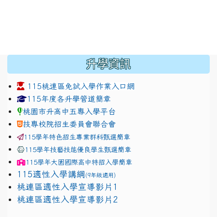
:::
升學資訊
115桃連區免試入學作業入口網
link to https://www.jhjhs.tyc.edu.tw/modules/tadnew
link to http://tyc.entry.ed
link to http://tyc.entry.ed
115年度各升學管道簡章
桃園市升高中五專入學平台
技專校院招生委員會聯合會
115學年特色招生專業群科甄選簡章
115學年技藝技能優良學生甄選簡章
115學年
大園國際高中
特招入學簡章
115適性入學講綱
(9年級適用)
link to https://docs.google.com/presentation/
桃連區適性入學宣導影片1
link to https://docs.google.com/presentation/
114適性入學講綱
1111
桃連區適性入學宣導影片2
(