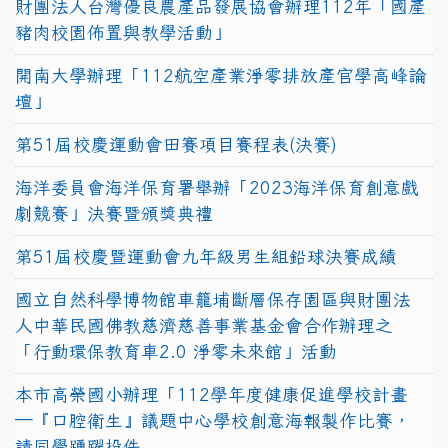
財團法人台灣優良農產品發展協會辦理112年「國產
豬肉校園佈置與教學活動」
開南大學辦理「112航空產業淨零排放產官學高峰論
壇」
第51屆校慶運動會田賽項目賽程表(決賽)
海洋委員會海洋保育署舉辦「2023海洋保育創意戲
劇競賽」決賽暨頒獎典禮
第51屆校慶暨運動會九年級男生組鉛球決賽成績
國立自然科學博物館車籠埔斷層保存園區與財團法
人中華民國佛教慈濟慈善事業基金會合作辦理之
「行動環保教育車2.0 淨零未來館」活動
本市高榮國小辦理「112學年度健康促進學校計畫
─『口腔衛生』議題中心學校創意海報製作比賽，
請同學踴躍投件