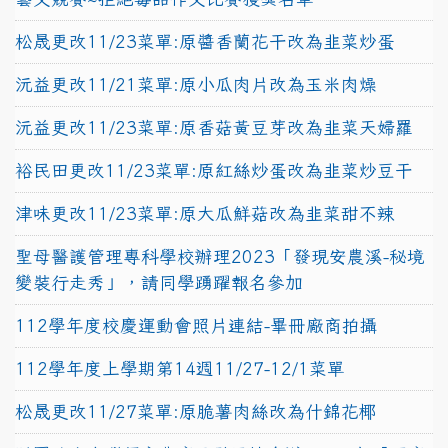
松晟更改11/23菜單:原醬香蘭花干改為韭菜炒蛋
沅益更改11/21菜單:原小瓜肉片改為玉米肉燥
沅益更改11/23菜單:原香菇黃豆芽改為韭菜天婦羅
裕民田更改11/23菜單:原紅絲炒蛋改為韭菜炒豆干
津味更改11/23菜單:原大瓜鮮菇改為韭菜甜不辣
聖母醫護管理專科學校辦理2023「發現安農溪-秘境
變裝行走秀」，請同學踴躍報名參加
112學年度校慶運動會照片連結-畢冊廠商拍攝
112學年度上學期第14週11/27-12/1菜單
松晟更改11/27菜單:原脆薯肉絲改為什錦花椰