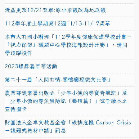
沅益更改12/21菜單:原小米飯改為地瓜飯
112學年度上學期第12週11/13-11/17菜單
本市大有國小辦理「112學年度健康促進學校計畫－
『視力保健』議題中心學校海報設計比賽」，請同
學踴躍投件
2023蝶舞嘉年華活動
第二十一屆「人間有情-關懷癲癇徵文比賽」
農業部漁業署出版之「少年小漁的尋寶奇航記」及
「少年小漁的尋魚冒險記（養殖篇）」電子繪本之
宣傳圖卡
財團法人金車文教基金會「碳排危機 Carbon Crisis
－議題式教材申請」訊息