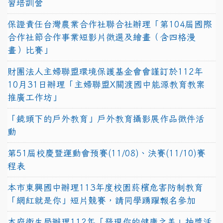
習培訓營
保證責任台灣農業合作社聯合社辦理「第104屆國際
合作社節合作事業短影片徵選及繪畫（含四格漫
畫）比賽」
財團法人主婦聯盟環境保護基金會會謹訂於112年
10月31日辦理「主婦聯盟X關渡國中能源教育教案
推廣工作坊」
「鏡頭下的戶外教育」戶外教育攝影展作品徵件活
動
第51屆校慶暨運動會預賽(11/08)、決賽(11/10)賽
程表
本市東興國中辦理113年度校園菸檳危害防制教育
「網紅就是你」短片競賽，請同學踴躍報名參加
本府衛生局辦理112年「發現你的健康之美」抽獎活