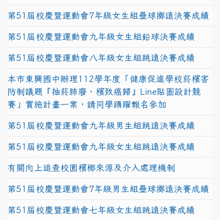
第51屆校慶暨運動會7年級女生組壘球擲遠決賽成績
第51屆校慶暨運動會九年級女生組鉛球決賽成績
第51屆校慶暨運動會八年級女生組跳遠決賽成績
本市東興國中辦理112學年度「健康促進學校菸檳害
防制議題『抽菸肺廢、檳致癌歸』Line貼圖設計競
賽」實施計畫一案，請同學踴躍報名參加
第51屆校慶暨運動會九年級男生組跳遠決賽成績
第51屆校慶暨運動會九年級女生組跳遠決賽成績
有關向上追查校園檳榔來源及介入處理機制
第51屆校慶暨運動會7年級男生組壘球擲遠決賽成績
第51屆校慶暨運動會七年級女生組跳遠決賽成績