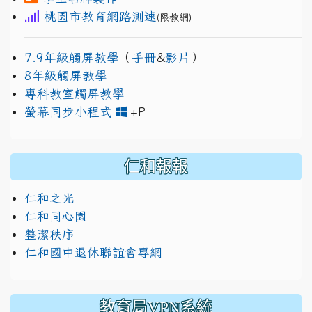
桃園市教育網路測速
(限教網)
7.9年級觸屏教學
（
手冊
&
影片
）
8年級觸屏教學
專科教室觸屏教學
link to https://www.jh
link to https://drive.googl
螢幕同步小程式
+P
仁和報報
仁和之光
仁和同心園
整潔秩序
仁和國中退休聯誼會專網
教育局VPN系統