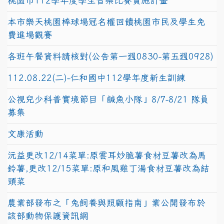
桃園市112學年度學生音樂比賽實施計畫
本市樂天桃園棒球場冠名權回饋桃園市民及學生免
費進場觀賽
各班午餐資料請核對(公告第一週0830-第五週0928)
112.08.22(二)-仁和國中112學年度新生訓練
公視兒少科普實境節目「鹹魚小隊」8/7-8/21 隊員
募集
文康活動
沅益更改12/14菜單:原雲耳炒脆薯食材豆薯改為馬
鈴薯,更改12/15菜單:原和風雞丁湯食材豆薯改為結
頭菜
農業部發布之「兔飼養與照顧指南」業公開發布於
該部動物保護資訊網