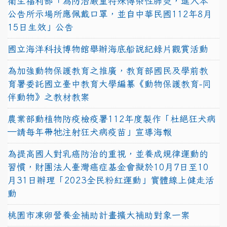
衛生福利部「為防治嚴重特殊傳染性肺炎，進入本
公告所示場所應佩戴口罩，並自中華民國112年8月
15日生效」公告
國立海洋科技博物館舉辦海底船說紀錄片觀賞活動
為加強動物保護教育之推廣，教育部國民及學前教
育署委託國立臺中教育大學編纂《動物保護教育-同
伴動物》之教材教案
農業部動植物防疫檢疫署112年度製作「杜絕狂犬病
—請每年帶牠注射狂犬病疫苗」宣導海報
為提高國人對乳癌防治的重視，並養成規律運動的
習慣，財團法人臺灣癌症基金會擬於10月7日至10
月31日辦理「2023全民粉紅運動」實體線上健走活
動
桃園市凍卵營養金補助計畫擴大補助對象一案