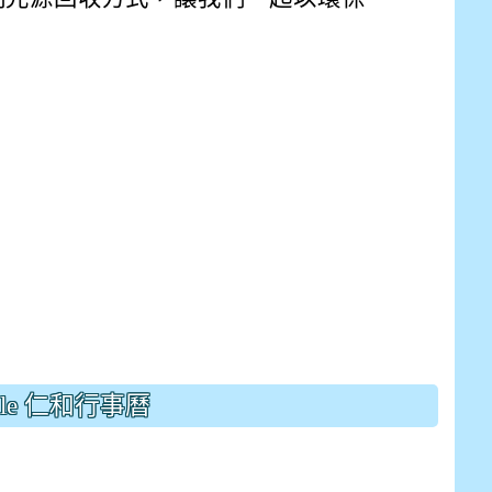
E9%BB%9E2%E4%B8%8B%E5%9F%B7%E8%A1%8C%E5%8F%
view?usp=sharing
gle 仁和行事曆