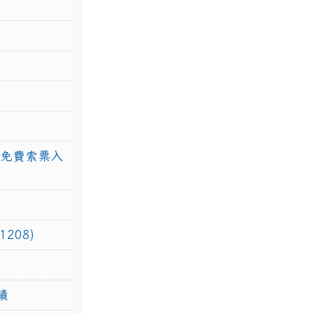
館免費索票入
208)
績