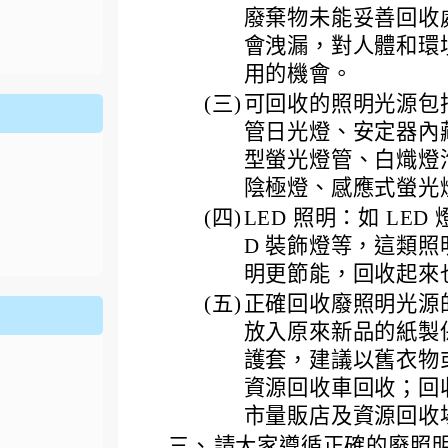
ion/d/1x3bih9gNpRNolaz0znBOn--g7OisECve/edit?usp=
廢棄物未能妥善回收
ion/d/1x3bih9gNpRNolaz0znBOn--g7OisECve/edit?usp=
111ㄅㄅ
link to https://docs.go114適性入學講綱
ogle.co
(
會洩漏，對人體和環
用的機會。
(三)
可回收的照明光源包
管日光燈、安定器內
型螢光燈管、白熾燈泡
陰極燈、感應式螢光
(四)
LED 照明：如 LED 
D 裝飾燈等，這類
明更節能，回收起來
(五)
正確回收廢照明光源
放入原來新品的紙製
護套，建議以舊衣物
資源回收車回收；回
市量販店及資源回收
三、
請大家遵循正確的廢照