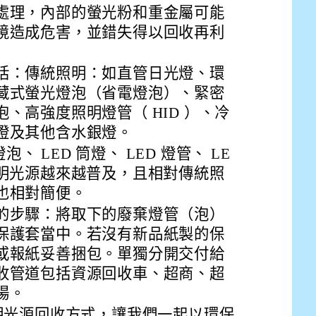
drive_link&ouid=115921082145615632562&rtpof=true&
處理，內部的螢光粉和重金屬可能
drive_link&ouid=115921082145615632562&rtpof=true&
m/presentation/d/14fN7FrCDS9g9keYgSUmfVbCTNGSK
境造成危害，並錯失得以回收再利
括：傳統照明：如直管日光燈、環
藏式螢光燈泡（省電燈泡）、緊密
、高強度照明燈管（ HID ）、冷
燈及其他含水銀燈。
燈泡、 LED 筒燈、 LED 燈管、 LE
照明光源越來越普及，且相對傳統照
也相對簡便。
的步驟：將取下的廢棄燈管（泡）
保護套當中。若沒有新品紙製的保
或報紙妥善捆包。單獨分開交付給
收管道包括資源回收車、超商、超
場。
明光源回收方式，讓我們一起以環保