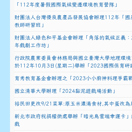
「112年度暑假國際氣候變遷環境教育營隊」
財團法人台灣優良農產品發展協會辦理112年「國
教師研習班」
財團法人綠色和平基金會辦理「角落的氣候正義：2
年戲劇工作坊」
行政院農業委員會林務局與國立臺灣大學地理環境
於112年10月3日(星期二)舉辦「2023國際保育
育秀教育基金會辦理之「2023小小廚神料理爭霸
國立清華大學辦理「2024黏泥遊戲場活動」
裕民田更改9/21菜單:原玉米濃湯食材,其中蛋改為
新北市政府稅捐稽徵處舉辦「暗光鳥雲端幸運卡」
戲