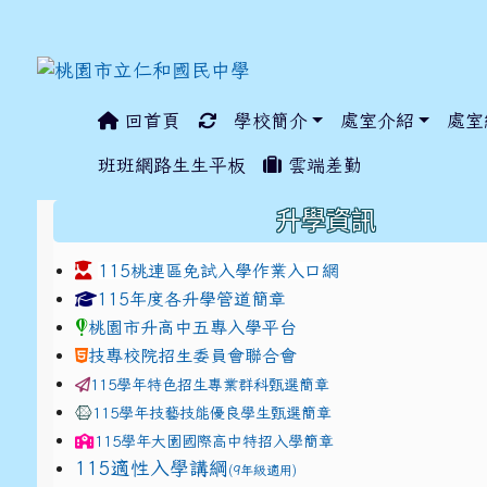
回首頁
學校簡介
處室介紹
處室
:::
班班網路生生平板
雲端差勤
:::
升學資訊
115桃連區免試入學作業入口網
link to https://www.jhjhs.tyc.edu.tw/modules/ta
link to http://tyc.entr
link to http://tyc.entr
115年度各升學管道簡章
桃園市升高中五專入學平台
技專校院招生委員會聯合會
115學年特色招生專業群科甄選簡章
115學年技藝技能優良學生甄選簡章
115學年
大園國際高中
特招入學簡章
115適性入學講綱
(9年級適用)