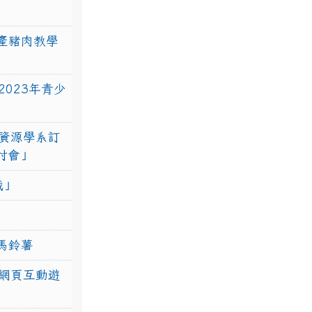
產豬肉教學
023年青少
資源學系訂
研討會」
戰」
馬鈴薯
網頁互動遊