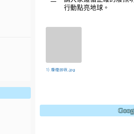
行動點亮地球。
.jhjhs.tyc.edu.tw/uploads/tad_blocks/file/%
oogle.com/file/d/1DRAbt49kEePJ5_zYCA1AuLinl3dysZ_8/
1) 廢燈回收.jpg
Goo