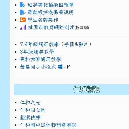
班群書箱輪換回報單
電動板擦機保養說明
學生名牌製作
桃園市教育網路測速
(限教網)
7.9年級觸屏教學
（
手冊
&
影片
）
8年級觸屏教學
專科教室觸屏教學
link to https://www
link to https://drive.g
螢幕同步小程式
+P
仁和報報
仁和之光
仁和同心園
整潔秩序
仁和國中退休聯誼會專網