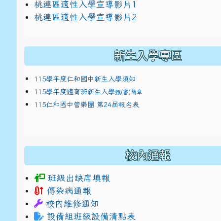
link to https://docs.google.com/presentat
桃連區適性入學宣導影片1
link to https://docs.google.com/presentat
114適性入學講綱
1
桃連區適性入學宣導影片2
(
新生入學專區
115學年度仁和國中新生入學須知
115學年度體育班新生入學
甄(審)簡章
115仁和國中管樂團 第24屆報名表
校內通報
班級出缺席填報
傳染病通報
校內維修通知
設備組班級設備清點表