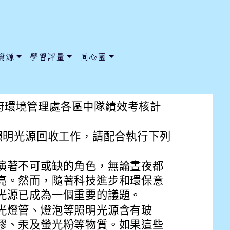
資源
學習評量
同心園
處「廢照明光源回收方式」
市政府環境管理處各區中隊績效考核計
照明光源回收工作，請配合執行下列
/ChooseSys?s=05 style=font-size: 1rem; background-color:
/ChooseSys?s=05 style=font-size: 1rem; background-color:
演著不可或缺的角色，無論晝夜都
亮。然而，隨著科技進步和環保意
光源已成為一個重要的議題。
光燈管、燈泡等照明光源含有玻
膠、汞及螢光粉等物質。如果這些