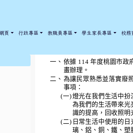
網頁
行政專區
教職員專區
學生家長專區
校務
桃園市政府環境管理
:::
一、
依據 114 年度桃園
畫辦理。
二、
為讓民眾熟悉並落實廢
dnews/index.php?nsn=5425
y.edu.tw/NoExamImitate_TL/NoExamImitateHome/Page/Public
y.edu.tw/NoExamImitate_TL/NoExamImitateHome/Page/Public
事項：
(一)
燈光在我們生活中扮
為我們的生活帶來光
識的提高，回收照明
(二)
日常生活中使用的日
璃、鋁、銅、鐵、塑