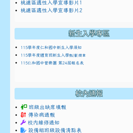
link to https://docs.google.com/presentat
桃連區適性入學宣導影片1
link to https://docs.google.com/presentat
114適性入學講綱
1
桃連區適性入學宣導影片2
(
新生入學專區
115學年度仁和國中新生入學須知
115學年度體育班新生入學
甄(審)簡章
115仁和國中管樂團 第24屆報名表
校內通報
班級出缺席填報
傳染病通報
校內維修通知
設備組班級設備清點表