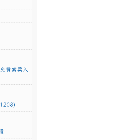
館免費索票入
208)
績