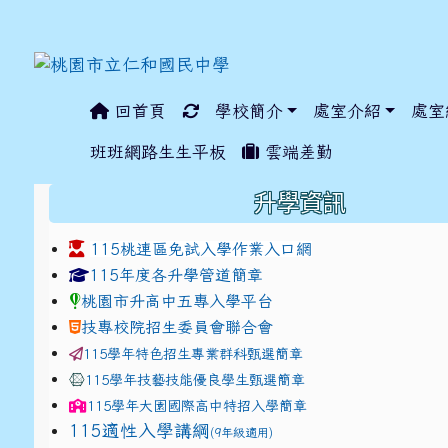
回首頁
學校簡介
處室介紹
處室
:::
班班網路生生平板
雲端差勤
:::
升學資訊
115桃連區免試入學作業入口網
link to https://www.jhjhs.tyc.edu.tw/modules/ta
link to http://tyc.entr
link to http://tyc.entr
115年度各升學管道簡章
桃園市升高中五專入學平台
技專校院招生委員會聯合會
115學年特色招生專業群科甄選簡章
115學年技藝技能優良學生甄選簡章
115學年
大園國際高中
特招入學簡章
115適性入學講綱
(9年級適用)