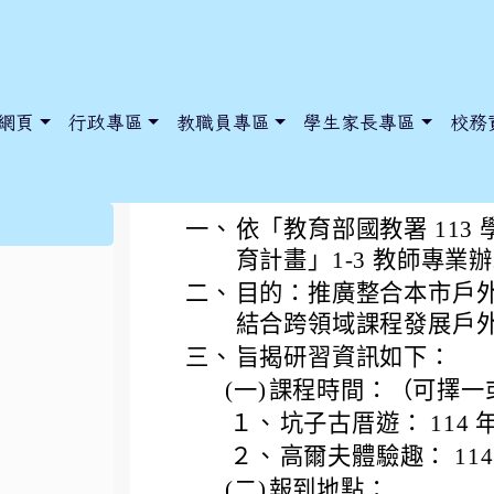
網頁
行政專區
教職員專區
學生家長專區
校務
頂社國小辦理全市分
:::
一、
依「教育部國教署 11
育計畫」1-3 教師專業
二、
目的：推廣整合本市戶
dnews/index.php?nsn=5425
y.edu.tw/NoExamImitate_TL/NoExamImitateHome/Page/Public
y.edu.tw/NoExamImitate_TL/NoExamImitateHome/Page/Public
結合跨領域課程發展戶
三、
旨揭研習資訊如下：
(一)
課程時間：（可擇一
１、
坑子古厝遊： 114 年 5
２、
高爾夫體驗趣： 114 年 
(二)
報到地點：