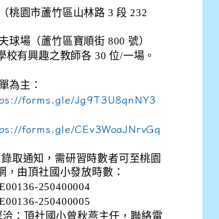
drive_link&ouid=115921082145615632562&rtpof=true&
小（桃園市蘆竹區山林路 3 段 232
drive_link&ouid=115921082145615632562&rtpof=true&
m/presentation/d/14fN7FrCDS9g9keYgSUmfVbCTNGSK
高爾夫球場（蘆竹區寶順街 800 號）
校有興趣之教師各 30 位/一場。
 表單為主：
tps://forms.gle/Jg9T3U8qnNY3
tps://forms.gle/CEv3WoaJNrvGq
il 錄取通知，需研習時數者可至桃園
網，由頂社國小發放時數：
00136-250400004
00136-250400005
逕洽：頂社國小曾秋燕主任，聯絡電