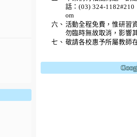
話：(03) 324-1182#21
om
六、
活動全程免費，惟研習
勿臨時無故取消，影響
七、
敬請各校惠予所屬教師
Goo
.jhjhs.tyc.edu.tw/uploads/tad_blocks/file/%
oogle.com/file/d/1DRAbt49kEePJ5_zYCA1AuLinl3dysZ_8/