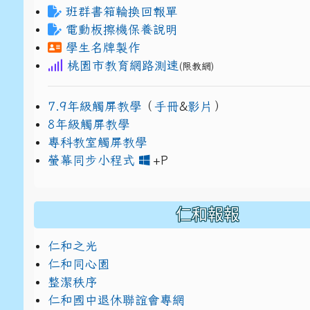
班群書箱輪換回報單
電動板擦機保養說明
學生名牌製作
桃園市教育網路測速
(限教網)
7.9年級觸屏教學
（
手冊
&
影片
）
8年級觸屏教學
專科教室觸屏教學
link to https://www
link to https://drive.g
螢幕同步小程式
+P
仁和報報
仁和之光
仁和同心園
整潔秩序
仁和國中退休聯誼會專網