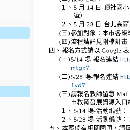
ion/d/1x3bih9gNpRNolaz0znBOn--g7OisECve/edit?usp=
１、
5 月 14 日-頂社國
ion/d/1x3bih9gNpRNolaz0znBOn--g7OisECve/edit?usp=
111ㄅㄅ
link to https://docs.go114適性入學講綱
ogle.co
(
號）
２、
5 月 28 日-台北
(三)
參加對象：本市各級學
(四)
流程請詳見附檔計畫
四、
報名方式請以 Google
(一)
5/14 場-報名連結
ht
mtgx7
(二)
5/28 場-報名連結
ht
1yd7
(三)
請報名教師留意 Ma
市教育發展資源入口
１、
5/14 場-活動編號： E
２、
5/28 場-活動編號： E
五、
本案倘有相關問題，請