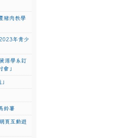
產豬肉教學
023年青少
資源學系訂
研討會」
戰」
馬鈴薯
網頁互動遊