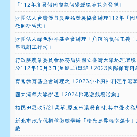
「112年度暑假國際氣候變遷環境教育營隊」
財團法人台灣優良農產品發展協會辦理112年「國
教師研習班」
財團法人綠色和平基金會辦理「角落的氣候正義：2
年戲劇工作坊」
行政院農業委員會林務局與國立臺灣大學地理環境
於112年10月3日(星期二)舉辦「2023國際保育
育秀教育基金會辦理之「2023小小廚神料理爭霸
國立清華大學辦理「2024黏泥遊戲場活動」
裕民田更改9/21菜單:原玉米濃湯食材,其中蛋改為
新北市政府稅捐稽徵處舉辦「暗光鳥雲端幸運卡」
戲