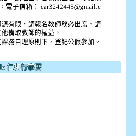
0 ，電子信箱： car3242445@gmail.c
資源有限，請報名教師務必出席，請
其他備取教師的權益。
在課務自理原則下、登記公假參加。
gle 仁和行事曆
E9%BB%9E2%E4%B8%8B%E5%9F%B7%E8%A1%8C%E5%8F%
view?usp=sharing