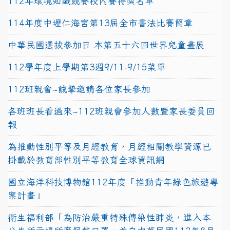
112年環境知識競賽校內賽得獎名單
114年度中壢仁海宮第13屆全市書法比賽簡章
中華民國選拔參加日 本第五十六回世界兒童畫展
112學年度上學期第3週9/11-9/15菜單
112班親會~誠摯邀請各位家長參加
各班班長看過來~112班親會參加人數暨家長委員回
報
為推動性別平等及月經教育，月經相關教學資源已
掛載於教育部性別平等教育全球資訊網
國立海洋科技博物館112年度「推動青年綠色旅遊專
案計畫」
衛生福利部「為防治嚴重特殊傳染性肺炎，進入本