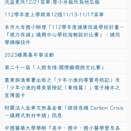
沅益更改12/21菜單:原小米飯改為地瓜飯
112學年度上學期第12週11/13-11/17菜單
本市大有國小辦理「112學年度健康促進學校計畫－
『視力保健』議題中心學校海報設計比賽」，請同
學踴躍投件
2023蝶舞嘉年華活動
第二十一屆「人間有情-關懷癲癇徵文比賽」
農業部漁業署出版之「少年小漁的尋寶奇航記」及
「少年小漁的尋魚冒險記（養殖篇）」電子繪本之
宣傳圖卡
財團法人金車文教基金會「碳排危機 Carbon Crisis
－議題式教材申請」訊息
中國醫藥大學舉辦『高中、國中、國小醫學營及各