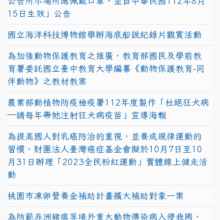
公告所示場所應佩戴口罩，並自中華民國112年8月
15日生效」公告
國立海洋科技博物館舉辦海底船說紀錄片觀賞活動
為加強動物保護教育之推廣，教育部國民及學前教
育署委託國立臺中教育大學編纂《動物保護教育-同
伴動物》之教材教案
農業部動植物防疫檢疫署112年度製作「杜絕狂犬病
—請每年帶牠注射狂犬病疫苗」宣導海報
為提高國人對乳癌防治的重視，並養成規律運動的
習慣，財團法人臺灣癌症基金會擬於10月7日至10
月31日辦理「2023全民粉紅運動」實體線上健走活
動
桃園市凍卵營養金補助計畫擴大補助對象一案
為防範非洲豬瘟等境外重大動物傳染病入侵我國，