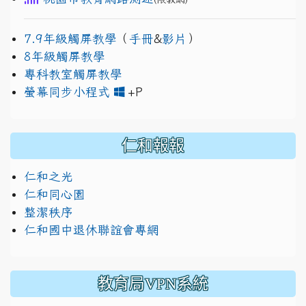
7.9年級觸屏教學
（
手冊
&
影片
）
8年級觸屏教學
專科教室觸屏教學
link to https://www.jh
link to https://drive.googl
螢幕同步小程式
+P
仁和報報
仁和之光
仁和同心園
整潔秩序
仁和國中退休聯誼會專網
教育局VPN系統