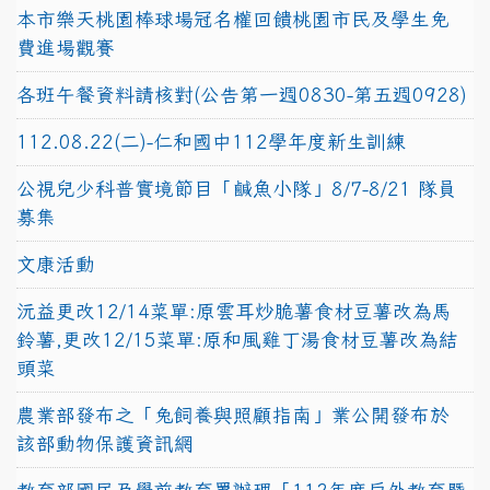
本市樂天桃園棒球場冠名權回饋桃園市民及學生免
費進場觀賽
各班午餐資料請核對(公告第一週0830-第五週0928)
112.08.22(二)-仁和國中112學年度新生訓練
公視兒少科普實境節目「鹹魚小隊」8/7-8/21 隊員
募集
文康活動
沅益更改12/14菜單:原雲耳炒脆薯食材豆薯改為馬
鈴薯,更改12/15菜單:原和風雞丁湯食材豆薯改為結
頭菜
農業部發布之「兔飼養與照顧指南」業公開發布於
該部動物保護資訊網