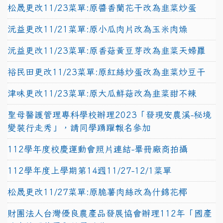
松晟更改11/23菜單:原醬香蘭花干改為韭菜炒蛋
沅益更改11/21菜單:原小瓜肉片改為玉米肉燥
沅益更改11/23菜單:原香菇黃豆芽改為韭菜天婦羅
裕民田更改11/23菜單:原紅絲炒蛋改為韭菜炒豆干
津味更改11/23菜單:原大瓜鮮菇改為韭菜甜不辣
聖母醫護管理專科學校辦理2023「發現安農溪-秘境
變裝行走秀」，請同學踴躍報名參加
112學年度校慶運動會照片連結-畢冊廠商拍攝
112學年度上學期第14週11/27-12/1菜單
松晟更改11/27菜單:原脆薯肉絲改為什錦花椰
財團法人台灣優良農產品發展協會辦理112年「國產