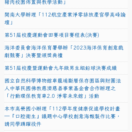
豬肉校園佈置與教學活動」
開南大學辦理「112航空產業淨零排放產官學高峰論
壇」
第51屆校慶運動會田賽項目賽程表(決賽)
海洋委員會海洋保育署舉辦「2023海洋保育創意戲
劇競賽」決賽暨頒獎典禮
第51屆校慶暨運動會九年級男生組鉛球決賽成績
國立自然科學博物館車籠埔斷層保存園區與財團法
人中華民國佛教慈濟慈善事業基金會合作辦理之
「行動環保教育車2.0 淨零未來館」活動
本市高榮國小辦理「112學年度健康促進學校計畫
─『口腔衛生』議題中心學校創意海報製作比賽，
請同學踴躍投件