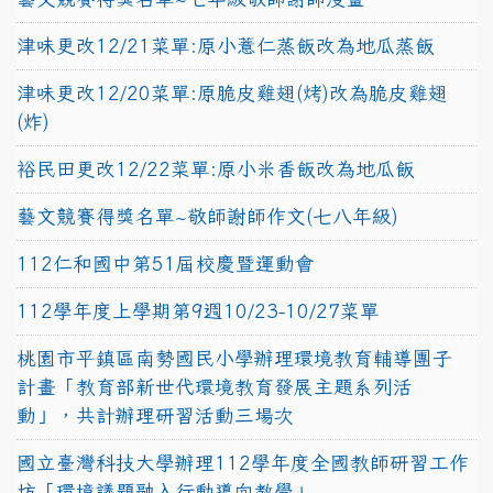
津味更改12/21菜單:原小薏仁蒸飯改為地瓜蒸飯
津味更改12/20菜單:原脆皮雞翅(烤)改為脆皮雞翅
(炸)
裕民田更改12/22菜單:原小米香飯改為地瓜飯
藝文競賽得獎名單~敬師謝師作文(七八年級)
112仁和國中第51屆校慶暨運動會
112學年度上學期第9週10/23-10/27菜單
桃園市平鎮區南勢國民小學辦理環境教育輔導團子
計畫「教育部新世代環境教育發展主題系列活
動」，共計辦理研習活動三場次
國立臺灣科技大學辦理112學年度全國教師研習工作
坊「環境議題融入行動導向教學」