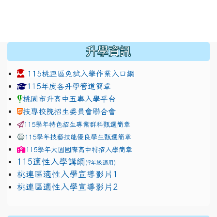
:::
升學資訊
115桃連區免試入學作業入口網
link to https://www.jhjhs.tyc.edu.tw/modules/tadnew
link to http://tyc.entry.ed
link to http://tyc.entry.ed
115年度各升學管道簡章
桃園市升高中五專入學平台
技專校院招生委員會聯合會
115學年特色招生專業群科甄選簡章
115學年技藝技能優良學生甄選簡章
115學年
大園國際高中
特招入學簡章
115適性入學講綱
(9年級適用)
link to https://docs.google.com/presentation/
桃連區適性入學宣導影片1
link to https://docs.google.com/presentation/
114適性入學講綱
1111
桃連區適性入學宣導影片2
(