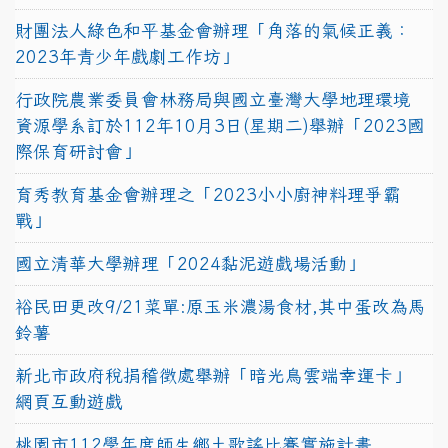
財團法人綠色和平基金會辦理「角落的氣候正義：
2023年青少年戲劇工作坊」
行政院農業委員會林務局與國立臺灣大學地理環境
資源學系訂於112年10月3日(星期二)舉辦「2023國
際保育研討會」
育秀教育基金會辦理之「2023小小廚神料理爭霸
戰」
國立清華大學辦理「2024黏泥遊戲場活動」
裕民田更改9/21菜單:原玉米濃湯食材,其中蛋改為馬
鈴薯
新北市政府稅捐稽徵處舉辦「暗光鳥雲端幸運卡」
網頁互動遊戲
桃園市112學年度師生鄉土歌謠比賽實施計畫