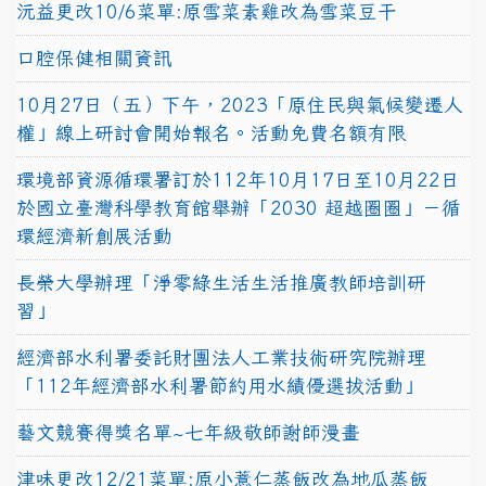
沅益更改10/6菜單:原雪菜素雞改為雪菜豆干
口腔保健相關資訊
10月27日（五）下午，2023「原住民與氣候變遷人
權」線上研討會開始報名。活動免費名額有限
環境部資源循環署訂於112年10月17日至10月22日
於國立臺灣科學教育館舉辦「2030 超越圈圈」－循
環經濟新創展活動
長榮大學辦理「淨零綠生活生活推廣教師培訓研
習」
經濟部水利署委託財團法人工業技術研究院辦理
「112年經濟部水利署節約用水績優選拔活動」
藝文競賽得獎名單~七年級敬師謝師漫畫
津味更改12/21菜單:原小薏仁蒸飯改為地瓜蒸飯