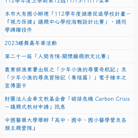
112學年度上學期第12週11/13-11/17菜單
本市大有國小辦理「112學年度健康促進學校計畫－
『視力保健』議題中心學校海報設計比賽」，請同
學踴躍投件
2023蝶舞嘉年華活動
第二十一屆「人間有情-關懷癲癇徵文比賽」
農業部漁業署出版之「少年小漁的尋寶奇航記」及
「少年小漁的尋魚冒險記（養殖篇）」電子繪本之
宣傳圖卡
財團法人金車文教基金會「碳排危機 Carbon Crisis
－議題式教材申請」訊息
中國醫藥大學舉辦『高中、國中、國小醫學營及各
類主題營隊』