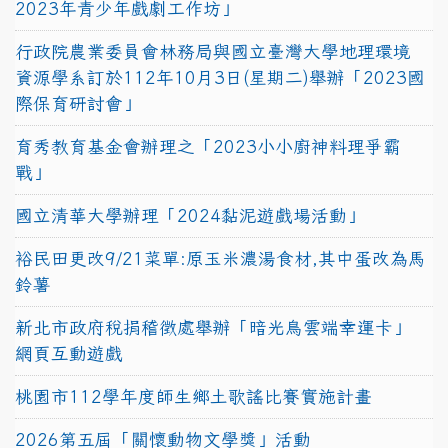
2023年青少年戲劇工作坊」
行政院農業委員會林務局與國立臺灣大學地理環境
資源學系訂於112年10月3日(星期二)舉辦「2023國
際保育研討會」
育秀教育基金會辦理之「2023小小廚神料理爭霸
戰」
國立清華大學辦理「2024黏泥遊戲場活動」
裕民田更改9/21菜單:原玉米濃湯食材,其中蛋改為馬
鈴薯
新北市政府稅捐稽徵處舉辦「暗光鳥雲端幸運卡」
網頁互動遊戲
桃園市112學年度師生鄉土歌謠比賽實施計畫
2026第五屆「關懷動物文學獎」活動