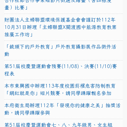
合作社節合作事業短影片徵選及繪畫（含四格漫
畫）比賽」
財團法人主婦聯盟環境保護基金會會謹訂於112年
10月31日辦理「主婦聯盟X關渡國中能源教育教案
推廣工作坊」
「鏡頭下的戶外教育」戶外教育攝影展作品徵件活
動
第51屆校慶暨運動會預賽(11/08)、決賽(11/10)賽
程表
本市東興國中辦理113年度校園菸檳危害防制教育
「網紅就是你」短片競賽，請同學踴躍報名參加
本府衛生局辦理112年「發現你的健康之美」抽獎活
動，請同學踴躍參與
第51屆校慶暨運動會七、八、九年級男、女生組