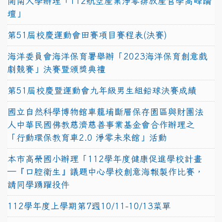
開南大學辦理「112航空產業淨零排放產官學高峰論
壇」
第51屆校慶運動會田賽項目賽程表(決賽)
海洋委員會海洋保育署舉辦「2023海洋保育創意戲
劇競賽」決賽暨頒獎典禮
第51屆校慶暨運動會九年級男生組鉛球決賽成績
國立自然科學博物館車籠埔斷層保存園區與財團法
人中華民國佛教慈濟慈善事業基金會合作辦理之
「行動環保教育車2.0 淨零未來館」活動
本市高榮國小辦理「112學年度健康促進學校計畫
─『口腔衛生』議題中心學校創意海報製作比賽，
請同學踴躍投件
112學年度上學期第7週10/11-10/13菜單