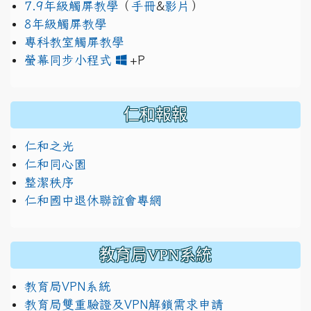
7.9年級觸屏教學
（
手冊
&
影片
）
8年級觸屏教學
專科教室觸屏教學
link to https://www.jh
link to https://drive.googl
螢幕同步小程式
+P
仁和報報
仁和之光
仁和同心園
整潔秩序
仁和國中退休聯誼會專網
教育局VPN系統
教育局VPN系統
教育局雙重驗證及VPN解鎖需求申請