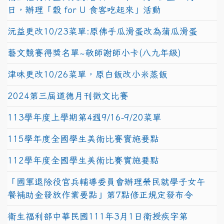
日，辦理「穀 for U 食客吃起來」活動
沅益更改10/23菜單:原佛手瓜滑蛋改為蒲瓜滑蛋
藝文競賽得獎名單~敬師謝師小卡(八九年級)
津味更改10/26菜單，原白飯改小米蒸飯
2024第三屆道德月刊徵文比賽
113學年度上學期第4週9/16-9/20菜單
115學年度全國學生美術比賽實施要點
112學年度全國學生美術比賽實施要點
「國軍退除役官兵輔導委員會辦理榮民就學子女午
餐補助金發放作業要點」第7點修正規定發布令
衛生福利部中華民國111年3月1日衛授疾字第