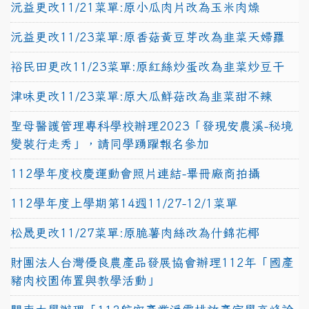
沅益更改11/21菜單:原小瓜肉片改為玉米肉燥
沅益更改11/23菜單:原香菇黃豆芽改為韭菜天婦羅
裕民田更改11/23菜單:原紅絲炒蛋改為韭菜炒豆干
津味更改11/23菜單:原大瓜鮮菇改為韭菜甜不辣
聖母醫護管理專科學校辦理2023「發現安農溪-秘境
變裝行走秀」，請同學踴躍報名參加
112學年度校慶運動會照片連結-畢冊廠商拍攝
112學年度上學期第14週11/27-12/1菜單
松晟更改11/27菜單:原脆薯肉絲改為什錦花椰
財團法人台灣優良農產品發展協會辦理112年「國產
豬肉校園佈置與教學活動」