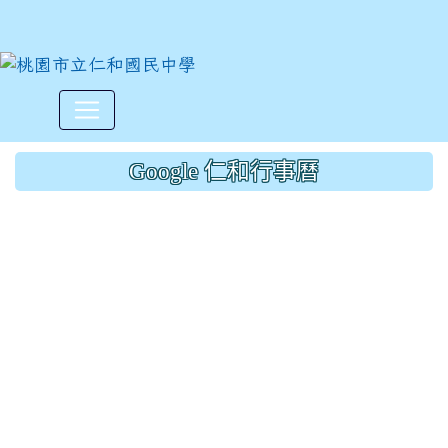
沅益更改11/13菜單:原蒜香白
:::
Google 仁和行事曆