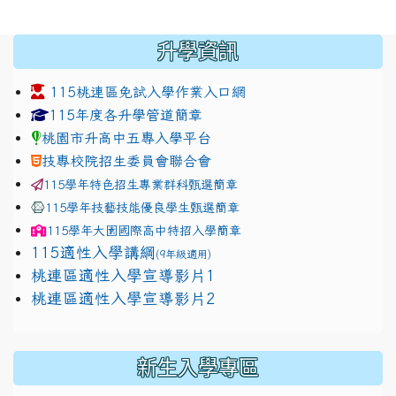
:::
升學資訊
115桃連區免試入學作業入口網
link to https://www.jhjhs.tyc.edu.tw/modules/tadnew
link to http://tyc.entry.ed
link to http://tyc.entry.ed
115年度各升學管道簡章
桃園市升高中五專入學平台
技專校院招生委員會聯合會
115學年特色招生專業群科甄選簡章
115學年技藝技能優良學生甄選簡章
115學年
大園國際高中
特招入學簡章
115適性入學講綱
(9年級適用)
link to https://docs.google.com/presentation/
桃連區適性入學宣導影片1
link to https://docs.google.com/presentation/
114適性入學講綱
1111
桃連區適性入學宣導影片2
(
新生入學專區