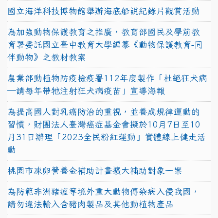
國立海洋科技博物館舉辦海底船說紀錄片觀賞活動
為加強動物保護教育之推廣，教育部國民及學前教
育署委託國立臺中教育大學編纂《動物保護教育-同
伴動物》之教材教案
農業部動植物防疫檢疫署112年度製作「杜絕狂犬病
—請每年帶牠注射狂犬病疫苗」宣導海報
為提高國人對乳癌防治的重視，並養成規律運動的
習慣，財團法人臺灣癌症基金會擬於10月7日至10
月31日辦理「2023全民粉紅運動」實體線上健走活
動
桃園市凍卵營養金補助計畫擴大補助對象一案
為防範非洲豬瘟等境外重大動物傳染病入侵我國，
請勿違法輸入含豬肉製品及其他動植物產品