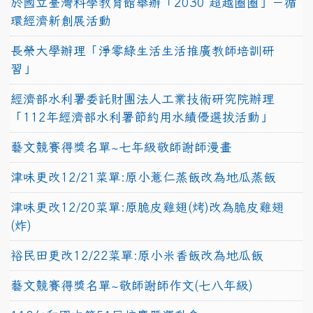
於國立臺灣科學教育館舉辦「2030 超越圈圈」－循
環經濟新創展活動
長榮大學辦理「淨零綠生活生活推廣教師培訓研
習」
經濟部水利署委託財團法人工業技術研究院辦理
「112年經濟部水利署節約用水績優選拔活動」
藝文競賽得獎名單~七年級敬師謝師漫畫
津味更改12/21菜單:原小薏仁蒸飯改為地瓜蒸飯
津味更改12/20菜單:原脆皮雞翅(烤)改為脆皮雞翅
(炸)
裕民田更改12/22菜單:原小米香飯改為地瓜飯
藝文競賽得獎名單~敬師謝師作文(七八年級)