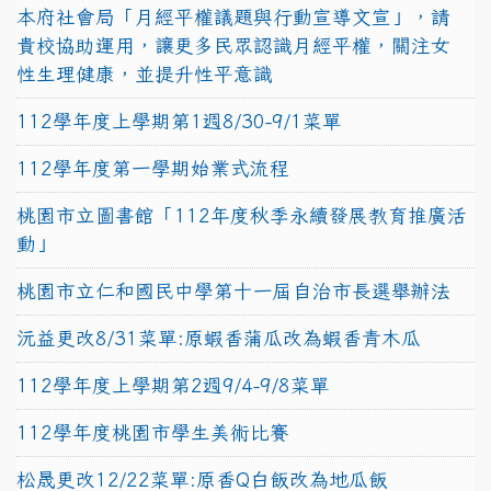
本府社會局「月經平權議題與行動宣導文宣」，請
貴校協助運用，讓更多民眾認識月經平權，關注女
性生理健康，並提升性平意識
112學年度上學期第1週8/30-9/1菜單
112學年度第一學期始業式流程
桃園市立圖書館「112年度秋季永續發展教育推廣活
動」
桃園市立仁和國民中學第十一屆自治市長選舉辦法
沅益更改8/31菜單:原蝦香蒲瓜改為蝦香青木瓜
112學年度上學期第2週9/4-9/8菜單
112學年度桃園市學生美術比賽
松晟更改12/22菜單:原香Q白飯改為地瓜飯