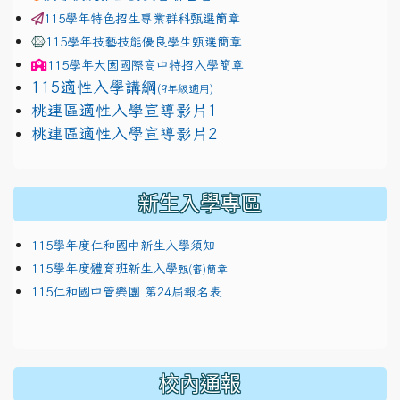
115學年特色招生專業群科甄選簡章
115學年技藝技能優良學生甄選簡章
115學年
大園國際高中
特招入學簡章
115適性入學講綱
(9年級適用)
link to https://docs.google.com/presentation/
桃連區適性入學宣導影片1
link to https://docs.google.com/presentation/
114適性入學講綱
1111
桃連區適性入學宣導影片2
(
新生入學專區
115學年度仁和國中新生入學須知
115學年度體育班新生入學
甄(審)簡章
115仁和國中管樂團 第24屆報名表
校內通報