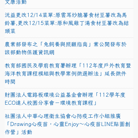
文康活動
沅益更改12/14菜單:原雲耳炒脆薯食材豆薯改為馬
鈴薯,更改12/15菜單:原和風雞丁湯食材豆薯改為結
頭菜
農業部發布之「兔飼養與照顧指南」業公開發布於
該部動物保護資訊網
教育部國民及學前教育署辦理「112年度戶外教育暨
海洋教育課程模組與教學案例徵選辦法」延長徵件
時間
財團法人電路板環境公益基金會辦理「112學年度
ECO達人校園分享會－環境教育課程」
社團法人中華心理衛生協會心防疫工作小組推廣
「Drawing心疫苗，心靈Enjoy〜心疫苗LINE貼圖創
作營」活動