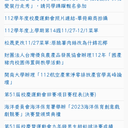
變裝行走秀」，請同學踴躍報名參加
112學年度校慶運動會照片連結-畢冊廠商拍攝
112學年度上學期第14週11/27-12/1菜單
松晟更改11/27菜單:原脆薯肉絲改為什錦花椰
財團法人台灣優良農產品發展協會辦理112年「國產
豬肉校園佈置與教學活動」
開南大學辦理「112航空產業淨零排放產官學高峰論
壇」
第51屆校慶運動會田賽項目賽程表(決賽)
海洋委員會海洋保育署舉辦「2023海洋保育創意戲
劇競賽」決賽暨頒獎典禮
第51屆校慶暨運動會九年級男生組鉛球決賽成績