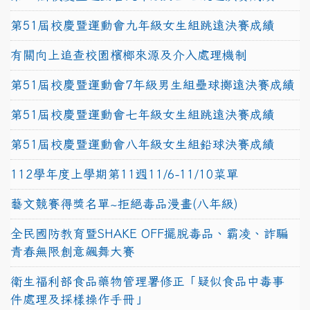
第51屆校慶暨運動會九年級女生組跳遠決賽成績
有關向上追查校園檳榔來源及介入處理機制
第51屆校慶暨運動會7年級男生組壘球擲遠決賽成績
第51屆校慶暨運動會七年級女生組跳遠決賽成績
第51屆校慶暨運動會八年級女生組鉛球決賽成績
112學年度上學期第11週11/6-11/10菜單
藝文競賽得獎名單~拒絕毒品漫畫(八年級)
全民國防教育暨SHAKE OFF擺脫毒品、霸凌、詐騙
青春無限創意飆舞大賽
衛生福利部食品藥物管理署修正「疑似食品中毒事
件處理及採樣操作手冊」