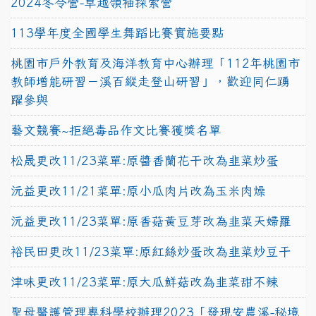
2024冬令營-卓越領袖探索營
113學年度全國學生舞蹈比賽實施要點
桃園市戶外教育及海洋教育中心辦理「112年桃園市
教師增能研習－溪百縱走登山研習」，歡迎同仁踴
躍參與
藝文競賽~拒絕毒品作文比賽獲獎名單
松晟更改11/23菜單:原醬香蘭花干改為韭菜炒蛋
沅益更改11/21菜單:原小瓜肉片改為玉米肉燥
沅益更改11/23菜單:原香菇黃豆芽改為韭菜天婦羅
裕民田更改11/23菜單:原紅絲炒蛋改為韭菜炒豆干
津味更改11/23菜單:原大瓜鮮菇改為韭菜甜不辣
聖母醫護管理專科學校辦理2023「發現安農溪-秘境