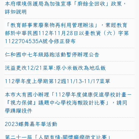
本府環境保護局為加強宣導「廚餘全回收」政策，
詳如說明
「教育部事業廢棄物再利用管理辦法」，業經教育
部於中華民國112年11月28日以臺教資（六）字第
1122704535A號令修正發布
仁和國中七年級路跑活動暫停辦理公告
沅益更改12/21菜單:原小米飯改為地瓜飯
112學年度上學期第12週11/13-11/17菜單
本市大有國小辦理「112學年度健康促進學校計畫－
『視力保健』議題中心學校海報設計比賽」，請同
學踴躍投件
2023蝶舞嘉年華活動
第二十一屆「人間有情-關懷癲癇徵文比賽」