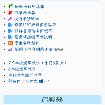
班級出缺席填報
傳染病通報
校內維修通知
設備組班級設備清點表
班群書箱輪換回報單
電動板擦機保養說明
學生名牌製作
桃園市教育網路測速
(限教網)
7.9年級觸屏教學
（
手冊
&
影片
）
8年級觸屏教學
專科教室觸屏教學
link to https://www.jh
link to https://drive.googl
螢幕同步小程式
+P
仁和報報