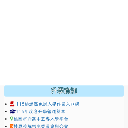
:::
升學資訊
115桃連區免試入學作業入口網
link to https://www.jhjhs.tyc.edu.tw/modules/tadnew
link to http://tyc.entry.ed
link to http://tyc.entry.ed
115年度各升學管道簡章
桃園市升高中五專入學平台
技專校院招生委員會聯合會