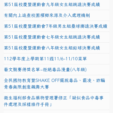
第51屆校慶暨運動會九年級女生組跳遠決賽成績
有關向上追查校園檳榔來源及介入處理機制
第51屆校慶暨運動會7年級男生組壘球擲遠決賽成績
第51屆校慶暨運動會七年級女生組跳遠決賽成績
第51屆校慶暨運動會八年級女生組鉛球決賽成績
112學年度上學期第11週11/6-11/10菜單
藝文競賽得獎名單~拒絕毒品漫畫(八年級)
全民國防教育暨SHAKE OFF擺脫毒品、霸凌、詐騙
青春無限創意飆舞大賽
衛生福利部食品藥物管理署修正「疑似食品中毒事
件處理及採樣操作手冊」