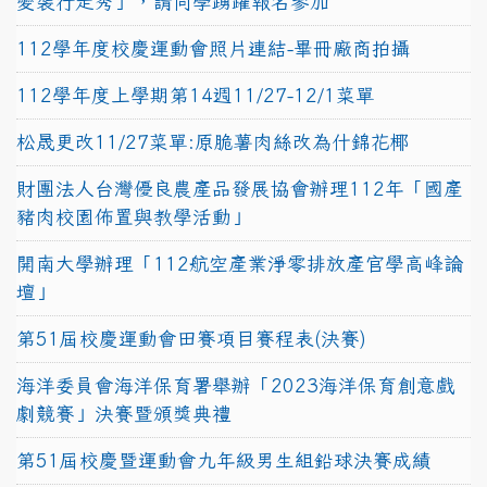
變裝行走秀」，請同學踴躍報名參加
112學年度校慶運動會照片連結-畢冊廠商拍攝
112學年度上學期第14週11/27-12/1菜單
松晟更改11/27菜單:原脆薯肉絲改為什錦花椰
財團法人台灣優良農產品發展協會辦理112年「國產
豬肉校園佈置與教學活動」
開南大學辦理「112航空產業淨零排放產官學高峰論
壇」
第51屆校慶運動會田賽項目賽程表(決賽)
海洋委員會海洋保育署舉辦「2023海洋保育創意戲
劇競賽」決賽暨頒獎典禮
第51屆校慶暨運動會九年級男生組鉛球決賽成績