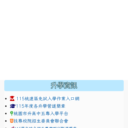
:::
升學資訊
115桃連區免試入學作業入口網
link to https://www.jhjhs.tyc.edu.tw/modules/tadnew
link to http://tyc.entry.ed
link to http://tyc.entry.ed
115年度各升學管道簡章
桃園市升高中五專入學平台
技專校院招生委員會聯合會