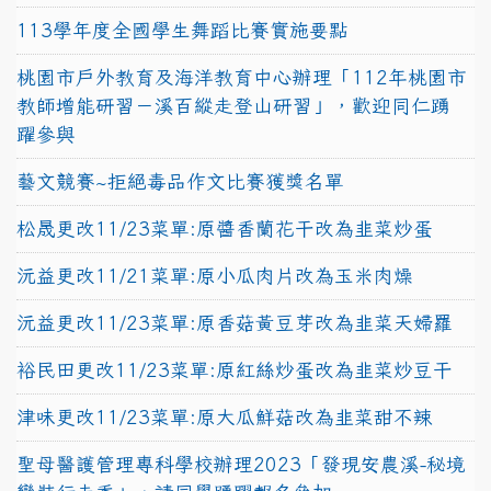
113學年度全國學生舞蹈比賽實施要點
桃園市戶外教育及海洋教育中心辦理「112年桃園市
教師增能研習－溪百縱走登山研習」，歡迎同仁踴
躍參與
藝文競賽~拒絕毒品作文比賽獲獎名單
松晟更改11/23菜單:原醬香蘭花干改為韭菜炒蛋
沅益更改11/21菜單:原小瓜肉片改為玉米肉燥
沅益更改11/23菜單:原香菇黃豆芽改為韭菜天婦羅
裕民田更改11/23菜單:原紅絲炒蛋改為韭菜炒豆干
津味更改11/23菜單:原大瓜鮮菇改為韭菜甜不辣
聖母醫護管理專科學校辦理2023「發現安農溪-秘境