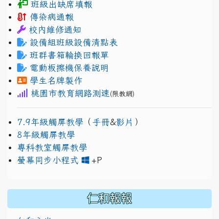
班級出缺席填報
傳染病通報
校內維修通知
設備組班級設備清點表
班群書箱輪換回報單
電動板擦機保養說明
學生名牌製作
桃園市教育網路測速
(限教網)
7.9年級觸屏教學
（
手冊
&
影片
）
8年級觸屏教學
專科教室觸屏教學
link to https://www.jh
link to https://drive.googl
螢幕同步小程式
+P
仁和報報