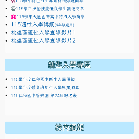
115學年特色招生專業群科甄選簡章
115學年技藝技能優良學生甄選簡章
115學年
大園國際高中
特招入學簡章
115適性入學講綱
(9年級適用)
link to https://docs.google.com/presentation/
桃連區適性入學宣導影片1
link to https://docs.google.com/presentation/
114適性入學講綱
1111
桃連區適性入學宣導影片2
(
新生入學專區
115學年度仁和國中新生入學須知
115學年度體育班新生入學
甄(審)簡章
115仁和國中管樂團 第24屆報名表
校內通報