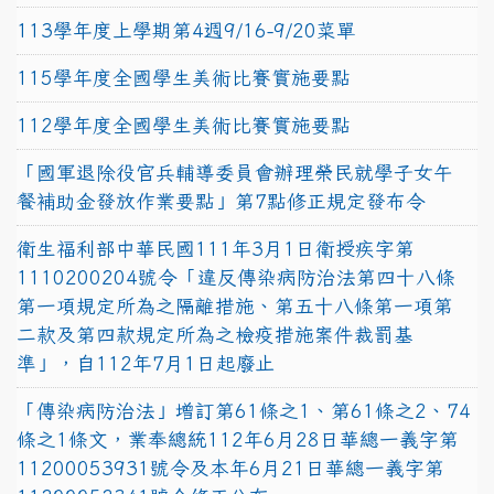
113學年度上學期第4週9/16-9/20菜單
115學年度全國學生美術比賽實施要點
112學年度全國學生美術比賽實施要點
「國軍退除役官兵輔導委員會辦理榮民就學子女午
餐補助金發放作業要點」第7點修正規定發布令
衛生福利部中華民國111年3月1日衛授疾字第
1110200204號令「違反傳染病防治法第四十八條
第一項規定所為之隔離措施、第五十八條第一項第
二款及第四款規定所為之檢疫措施案件裁罰基
準」，自112年7月1日起廢止
「傳染病防治法」增訂第61條之1、第61條之2、74
條之1條文，業奉總統112年6月28日華總一義字第
11200053931號令及本年6月21日華總一義字第