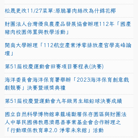
松晟更改11/27菜單:原脆薯肉絲改為什錦花椰
財團法人台灣優良農產品發展協會辦理112年「國產
豬肉校園佈置與教學活動」
開南大學辦理「112航空產業淨零排放產官學高峰論
壇」
第51屆校慶運動會田賽項目賽程表(決賽)
海洋委員會海洋保育署舉辦「2023海洋保育創意戲
劇競賽」決賽暨頒獎典禮
第51屆校慶暨運動會九年級男生組鉛球決賽成績
國立自然科學博物館車籠埔斷層保存園區與財團法
人中華民國佛教慈濟慈善事業基金會合作辦理之
「行動環保教育車2.0 淨零未來館」活動