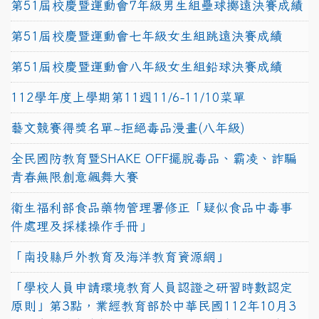
第51屆校慶暨運動會7年級男生組壘球擲遠決賽成績
第51屆校慶暨運動會七年級女生組跳遠決賽成績
第51屆校慶暨運動會八年級女生組鉛球決賽成績
112學年度上學期第11週11/6-11/10菜單
藝文競賽得獎名單~拒絕毒品漫畫(八年級)
全民國防教育暨SHAKE OFF擺脫毒品、霸凌、詐騙
青春無限創意飆舞大賽
衛生福利部食品藥物管理署修正「疑似食品中毒事
件處理及採樣操作手冊」
「南投縣戶外教育及海洋教育資源網」
「學校人員申請環境教育人員認證之研習時數認定
原則」第3點，業經教育部於中華民國112年10月3