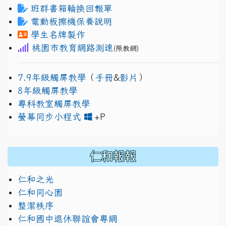
班群書箱輪換回報單
電動板擦機保養說明
學生名牌製作
桃園市教育網路測速
(限教網)
7.9年級觸屏教學
（
手冊
&
影片
）
8年級觸屏教學
專科教室觸屏教學
link to https://www.jh
link to https://drive.googl
螢幕同步小程式
+P
仁和報報
仁和之光
仁和同心園
整潔秩序
仁和國中退休聯誼會專網