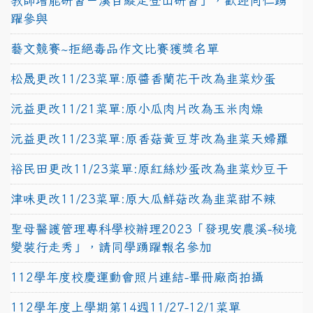
教師增能研習－溪百縱走登山研習」，歡迎同仁踴
躍參與
藝文競賽~拒絕毒品作文比賽獲獎名單
松晟更改11/23菜單:原醬香蘭花干改為韭菜炒蛋
沅益更改11/21菜單:原小瓜肉片改為玉米肉燥
沅益更改11/23菜單:原香菇黃豆芽改為韭菜天婦羅
裕民田更改11/23菜單:原紅絲炒蛋改為韭菜炒豆干
津味更改11/23菜單:原大瓜鮮菇改為韭菜甜不辣
聖母醫護管理專科學校辦理2023「發現安農溪-秘境
變裝行走秀」，請同學踴躍報名參加
112學年度校慶運動會照片連結-畢冊廠商拍攝
112學年度上學期第14週11/27-12/1菜單