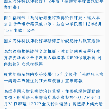
國立海洋科技博物館112年度「推動青年綠色旅遊專
案計畫」
衛生福利部「為防治嚴重特殊傳染性肺炎，進入本
公告所示場所應佩戴口罩，並自中華民國112年8月
15日生效」公告
國立海洋科技博物館舉辦海底船說紀錄片觀賞活動
為加強動物保護教育之推廣，教育部國民及學前教
育署委託國立臺中教育大學編纂《動物保護教育-同
伴動物》之教材教案
農業部動植物防疫檢疫署112年度製作「杜絕狂犬病
—請每年帶牠注射狂犬病疫苗」宣導海報
為提高國人對乳癌防治的重視，並養成規律運動的
習慣，財團法人臺灣癌症基金會擬於10月7日至10
月31日辦理「2023全民粉紅運動」實體線上健走活