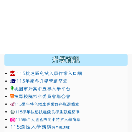
:::
升學資訊
115桃連區免試入學作業入口網
link to https://www.jhjhs.tyc.edu.tw/modules/tadnew
link to http://tyc.entry.ed
link to http://tyc.entry.ed
115年度各升學管道簡章
桃園市升高中五專入學平台
技專校院招生委員會聯合會
115學年特色招生專業群科甄選簡章
115學年技藝技能優良學生甄選簡章
115學年
大園國際高中
特招入學簡章
115適性入學講綱
(9年級適用)