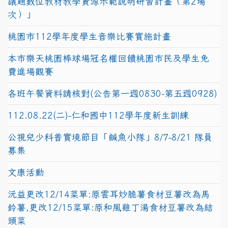
議題數位教材教學資源示範說明研習計畫（第2場
次）」
桃園市112學年度學生音樂比賽實施計畫
本市樂天桃園棒球場冠名權回饋桃園市民及學生免
費進場觀賽
各班午餐資料請核對(公告第一週0830-第五週0928)
112.08.22(二)-仁和國中112學年度新生訓練
公視兒少科普實境節目「鹹魚小隊」8/7-8/21 隊員
募集
文康活動
沅益更改12/14菜單:原雲耳炒脆薯食材豆薯改為馬
鈴薯,更改12/15菜單:原和風雞丁湯食材豆薯改為結
頭菜