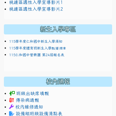
link to https://docs.google.com/presentation/
桃連區適性入學宣導影片1
link to https://docs.google.com/presentation/
114適性入學講綱
1111
桃連區適性入學宣導影片2
(
新生入學專區
115學年度仁和國中新生入學須知
115學年度體育班新生入學
甄(審)簡章
115仁和國中管樂團 第24屆報名表
校內通報
班級出缺席填報
傳染病通報
校內維修通知
設備組班級設備清點表