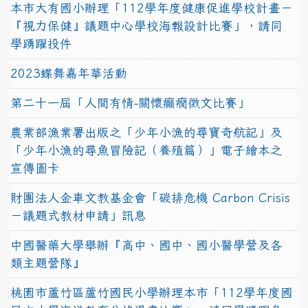
本市大有國小辦理「112學年度健康促進學校計畫－
『視力保健』議題中心學校海報設計比賽」，請同
學踴躍投件
2023蝶舞嘉年華活動
第二十一屆「人間有情-關懷癲癇徵文比賽」
農業部漁業署出版之「少年小漁的尋寶奇航記」及
「少年小漁的尋魚冒險記（養殖篇）」電子繪本之
宣傳圖卡
財團法人金車文教基金會「碳排危機 Carbon Crisis
－議題式教材申請」訊息
中國醫藥大學舉辦『高中、國中、國小醫學營及各
類主題營隊』
桃園市蘆竹區蘆竹國民小學辦理本市「112學年度國