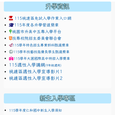
:::
升學資訊
115桃連區免試入學作業入口網
link to https://www.jhjhs.tyc.edu.tw/modules/tadnew
link to http://tyc.entry.ed
link to http://tyc.entry.ed
115年度各升學管道簡章
桃園市升高中五專入學平台
技專校院招生委員會聯合會
115學年特色招生專業群科甄選簡章
115學年技藝技能優良學生甄選簡章
115學年
大園國際高中
特招入學簡章
115適性入學講綱
(9年級適用)
link to https://docs.google.com/presentation/
桃連區適性入學宣導影片1
link to https://docs.google.com/presentation/
114適性入學講綱
1111
桃連區適性入學宣導影片2
(
新生入學專區
115學年度仁和國中新生入學須知