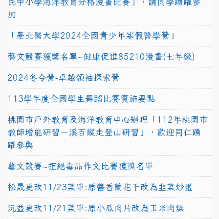
民中小學海洋教育分格漫畫比賽」，請同學踴躍參
加
「臺北醫大學2024全國青少年寒假醫學營」
藝文競賽獲獎名單~健康促進85210漫畫(七年級)
2024冬令營-卓越領袖探索營
113學年度全國學生舞蹈比賽實施要點
桃園市戶外教育及海洋教育中心辦理「112年桃園市
教師增能研習－溪百縱走登山研習」，歡迎同仁踴
躍參與
藝文競賽~拒絕毒品作文比賽獲獎名單
松晟更改11/23菜單:原醬香蘭花干改為韭菜炒蛋
沅益更改11/21菜單:原小瓜肉片改為玉米肉燥