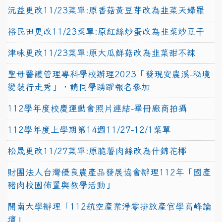
沅益更改11/23菜單:原香菇黃豆芽改為韭菜天婦羅
裕民田更改11/23菜單:原紅絲炒蛋改為韭菜炒豆干
津味更改11/23菜單:原大瓜鮮菇改為韭菜甜不辣
聖母醫護管理專科學校辦理2023「發現安農溪-秘境
變裝行走秀」，請同學踴躍報名參加
112學年度校慶運動會照片連結-畢冊廠商拍攝
112學年度上學期第14週11/27-12/1菜單
松晟更改11/27菜單:原脆薯肉絲改為什錦花椰
財團法人台灣優良農產品發展協會辦理112年「國產
豬肉校園佈置與教學活動」
開南大學辦理「112航空產業淨零排放產官學高峰論
壇」