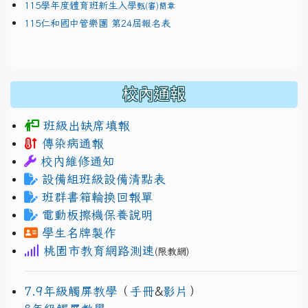
115學年度體育班新生入學
甄(審)簡章
115仁和國中管樂團 第24屆報名表
校內通報
班級出缺席填報
傳染病通報
校內維修通知
設備組班級設備清點表
班群書箱輪換回報單
電動板擦機保養說明
學生名牌製作
桃園市教育網路測速
(限教網)
7.9年級觸屏教學
（
手冊
&
影片
）