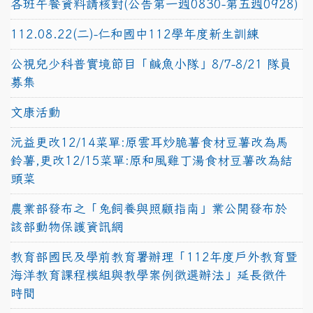
各班午餐資料請核對(公告第一週0830-第五週0928)
112.08.22(二)-仁和國中112學年度新生訓練
公視兒少科普實境節目「鹹魚小隊」8/7-8/21 隊員
募集
文康活動
沅益更改12/14菜單:原雲耳炒脆薯食材豆薯改為馬
鈴薯,更改12/15菜單:原和風雞丁湯食材豆薯改為結
頭菜
農業部發布之「兔飼養與照顧指南」業公開發布於
該部動物保護資訊網
教育部國民及學前教育署辦理「112年度戶外教育暨
海洋教育課程模組與教學案例徵選辦法」延長徵件
時間