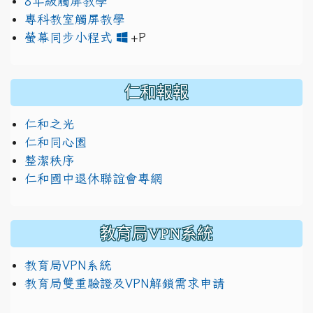
8年級觸屏教學
專科教室觸屏教學
link to https://www.jh
link to https://drive.googl
螢幕同步小程式
+P
仁和報報
仁和之光
仁和同心園
整潔秩序
仁和國中退休聯誼會專網
教育局VPN系統
教育局VPN系統
教育局雙重驗證及VPN解鎖需求申請