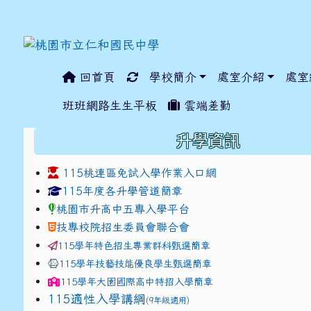
回首頁
學校簡介
處室介紹
處室
:::
班班網路生生平板
雲端差勤
:::
升學資訊
115桃連區免試入學作業入口網
link to https://www.jhjhs.tyc.edu.tw/modules/ta
link to http://tyc.entr
link to http://tyc.entr
115年度各升學管道簡章
桃園市升高中五專入學平台
技專校院招生委員會聯合會
115學年特色招生專業群科甄選簡章
115學年技藝技能優良學生甄選簡章
115學年
大園國際高中
特招入學簡章
115適性入學講綱
(9年級適用)