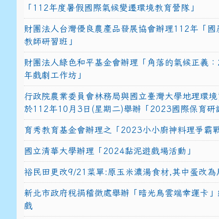
「112年度暑假國際氣候變遷環境教育營隊」
財團法人台灣優良農產品發展協會辦理112年「國
教師研習班」
財團法人綠色和平基金會辦理「角落的氣候正義：2
年戲劇工作坊」
行政院農業委員會林務局與國立臺灣大學地理環境
於112年10月3日(星期二)舉辦「2023國際保育
育秀教育基金會辦理之「2023小小廚神料理爭霸
國立清華大學辦理「2024黏泥遊戲場活動」
裕民田更改9/21菜單:原玉米濃湯食材,其中蛋改為
新北市政府稅捐稽徵處舉辦「暗光鳥雲端幸運卡」
戲