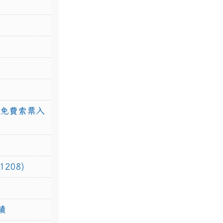
館免費索票入
208)
績