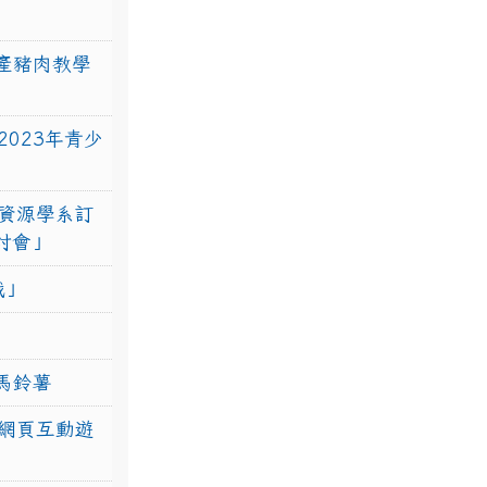
產豬肉教學
023年青少
資源學系訂
研討會」
戰」
馬鈴薯
網頁互動遊