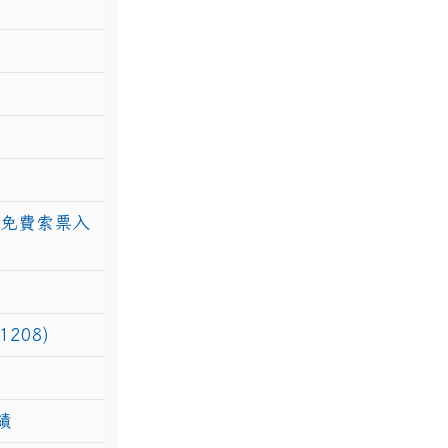
館免費索票入
208)
績