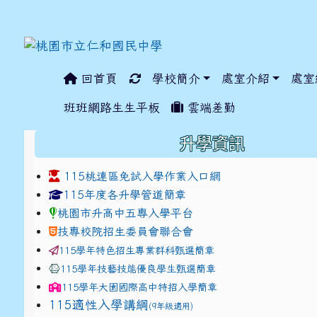
回首頁
學校簡介
處室介紹
處室
:::
班班網路生生平板
雲端差勤
:::
升學資訊
115桃連區免試入學作業入口網
link to https://www.jhjhs.tyc.edu.tw/modules/ta
link to http://tyc.entr
link to http://tyc.entr
115年度各升學管道簡章
桃園市升高中五專入學平台
技專校院招生委員會聯合會
115學年特色招生專業群科甄選簡章
115學年技藝技能優良學生甄選簡章
115學年
大園國際高中
特招入學簡章
115適性入學講綱
(9年級適用)