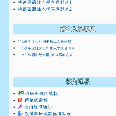
link to https://docs.google.com/presentat
桃連區適性入學宣導影片1
link to https://docs.google.com/presentat
114適性入學講綱
1
桃連區適性入學宣導影片2
(
新生入學專區
115學年度仁和國中新生入學須知
115學年度體育班新生入學
甄(審)簡章
115仁和國中管樂團 第24屆報名表
校內通報
班級出缺席填報
傳染病通報
校內維修通知
設備組班級設備清點表