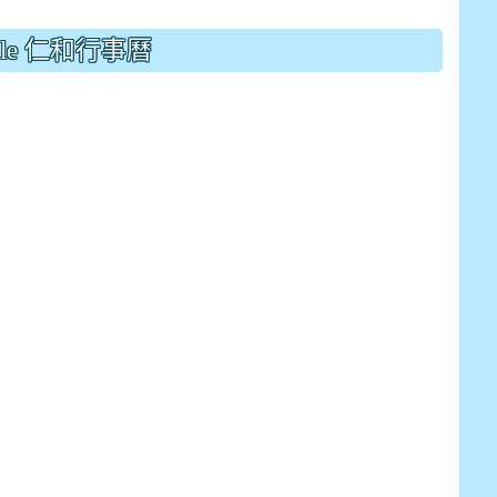
drive_link&ouid=115921082145615632562&rtpof=true&
drive_link&ouid=115921082145615632562&rtpof=true&
m/presentation/d/14fN7FrCDS9g9keYgSUmfVbCTNGSK
gle 仁和行事曆