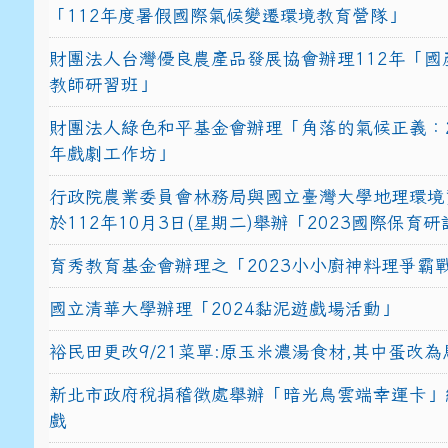
「112年度暑假國際氣候變遷環境教育營隊」
財團法人台灣優良農產品發展協會辦理112年「國
教師研習班」
財團法人綠色和平基金會辦理「角落的氣候正義：2
年戲劇工作坊」
行政院農業委員會林務局與國立臺灣大學地理環境
於112年10月3日(星期二)舉辦「2023國際保育
育秀教育基金會辦理之「2023小小廚神料理爭霸
國立清華大學辦理「2024黏泥遊戲場活動」
裕民田更改9/21菜單:原玉米濃湯食材,其中蛋改為
新北市政府稅捐稽徵處舉辦「暗光鳥雲端幸運卡」
戲