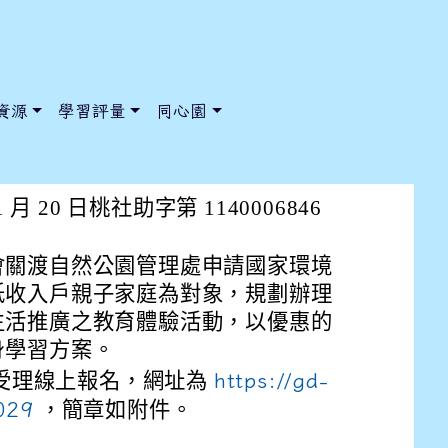
資源
學習評量
同心園
學會關渡自然公園管理處辦理中
月 20 日桃社助字第 1140006846
會關渡自然公園管理處申請國家環境
/ChooseSys?s=05 style=font-size: 1rem; background-color:
/ChooseSys?s=05 style=font-size: 1rem; background-color:
低收入戶親子家庭為對象，規劃辦理
生活推廣之教育體驗活動，以優惠的
身學習方案。
(二)起受理線上報名，網址為
https://gd-
029
，簡章如附件。