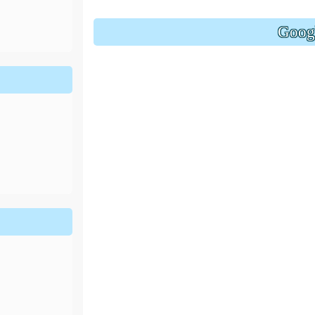
ion/d/1x3bih9gNpRNolaz0znBOn--g7OisECve/edit?usp=
ion/d/1x3bih9gNpRNolaz0znBOn--g7OisECve/edit?usp=
111ㄅㄅ
link to https://docs.go114適性入學講綱
ogle.co
(
Goo