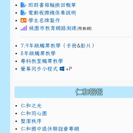
班群書箱輪換回報單
電動板擦機保養說明
學生名牌製作
桃園市教育網路測速
(限教網)
7.9年級觸屏教學
（
手冊
&
影片
）
8年級觸屏教學
專科教室觸屏教學
link to https://www
link to https://drive.g
螢幕同步小程式
+P
仁和報報
仁和之光
仁和同心園
整潔秩序
仁和國中退休聯誼會專網