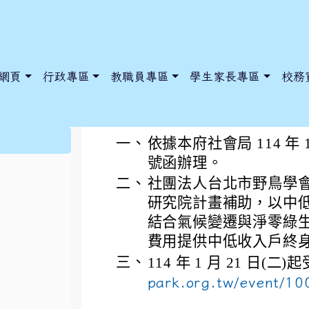
網頁
行政專區
教職員專區
學生家長專區
校務
社團法人台北市野鳥
:::
一、
依據本府社會局 114 年 1 
號函辦理。
二、
社團法人台北市野鳥學
dnews/index.php?nsn=5425
y.edu.tw/NoExamImitate_TL/NoExamImitateHome/Page/Public
y.edu.tw/NoExamImitate_TL/NoExamImitateHome/Page/Public
研究院計畫補助，以中
結合氣候變遷與淨零綠
費用提供中低收入戶終
三、
114 年 1 月 21 日
park.org.tw/event/10