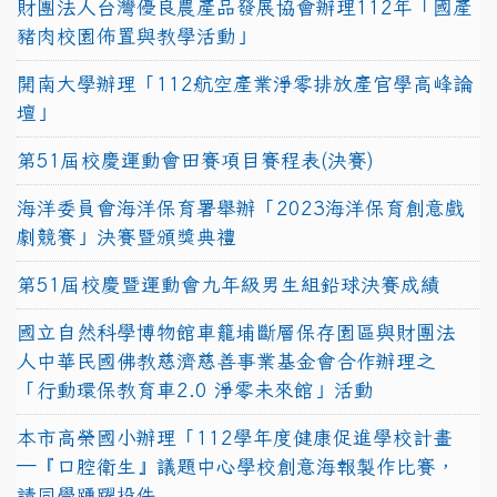
財團法人台灣優良農產品發展協會辦理112年「國產
豬肉校園佈置與教學活動」
開南大學辦理「112航空產業淨零排放產官學高峰論
壇」
第51屆校慶運動會田賽項目賽程表(決賽)
海洋委員會海洋保育署舉辦「2023海洋保育創意戲
劇競賽」決賽暨頒獎典禮
第51屆校慶暨運動會九年級男生組鉛球決賽成績
國立自然科學博物館車籠埔斷層保存園區與財團法
人中華民國佛教慈濟慈善事業基金會合作辦理之
「行動環保教育車2.0 淨零未來館」活動
本市高榮國小辦理「112學年度健康促進學校計畫
─『口腔衛生』議題中心學校創意海報製作比賽，
請同學踴躍投件