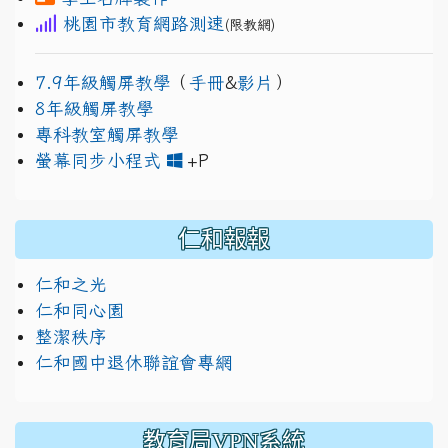
桃園市教育網路測速
(限教網)
7.9年級觸屏教學
（
手冊
&
影片
）
8年級觸屏教學
專科教室觸屏教學
link to https://www.jh
link to https://drive.googl
螢幕同步小程式
+P
仁和報報
仁和之光
仁和同心園
整潔秩序
仁和國中退休聯誼會專網
教育局VPN系統