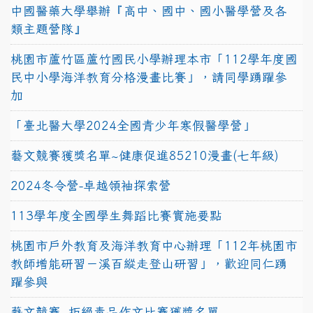
中國醫藥大學舉辦『高中、國中、國小醫學營及各
類主題營隊』
桃園市蘆竹區蘆竹國民小學辦理本市「112學年度國
民中小學海洋教育分格漫畫比賽」，請同學踴躍參
加
「臺北醫大學2024全國青少年寒假醫學營」
藝文競賽獲獎名單~健康促進85210漫畫(七年級)
2024冬令營-卓越領袖探索營
113學年度全國學生舞蹈比賽實施要點
桃園市戶外教育及海洋教育中心辦理「112年桃園市
教師增能研習－溪百縱走登山研習」，歡迎同仁踴
躍參與
藝文競賽~拒絕毒品作文比賽獲獎名單