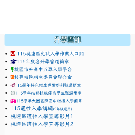
:::
升學資訊
115桃連區免試入學作業入口網
link to https://www.jhjhs.tyc.edu.tw/modules/tadnew
link to http://tyc.entry.ed
link to http://tyc.entry.ed
115年度各升學管道簡章
桃園市升高中五專入學平台
技專校院招生委員會聯合會
115學年特色招生專業群科甄選簡章
115學年技藝技能優良學生甄選簡章
115學年
大園國際高中
特招入學簡章
115適性入學講綱
(9年級適用)
link to https://docs.google.com/presentation/
桃連區適性入學宣導影片1
link to https://docs.google.com/presentation/
114適性入學講綱
1111
桃連區適性入學宣導影片2
(