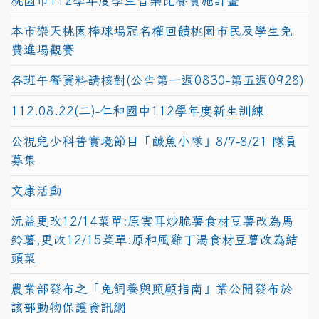
桃園市112學年度學生音樂比賽實施計畫
本市樂天桃園棒球場冠名權回饋桃園市民及學生免
費進場觀賽
各班午餐資料請核對(公告第一週0830-第五週0928)
112.08.22(二)-仁和國中112學年度新生訓練
公視兒少科普實境節目「鹹魚小隊」8/7-8/21 隊員
募集
文康活動
沅益更改12/14菜單:原雲耳炒脆薯食材豆薯改為馬
鈴薯,更改12/15菜單:原和風雞丁湯食材豆薯改為結
頭菜
農業部發布之「兔飼養與照顧指南」業公開發布於
該部動物保護資訊網