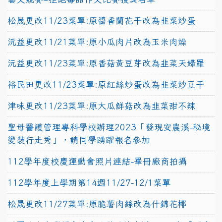
松晟更改11/23菜單:原醬香蘭花干改為韭菜炒蛋
沅益更改11/21菜單:原小瓜肉片改為玉米肉燥
沅益更改11/23菜單:原香菇黃豆芽改為韭菜天婦羅
裕民田更改11/23菜單:原紅絲炒蛋改為韭菜炒豆干
津味更改11/23菜單:原大瓜鮮菇改為韭菜甜不辣
聖母醫護管理專科學校辦理2023「發現安農溪-秘境
變裝行走秀」，請同學踴躍報名參加
112學年度校慶運動會照片連結-畢冊廠商拍攝
112學年度上學期第14週11/27-12/1菜單
松晟更改11/27菜單:原脆薯肉絲改為什錦花椰