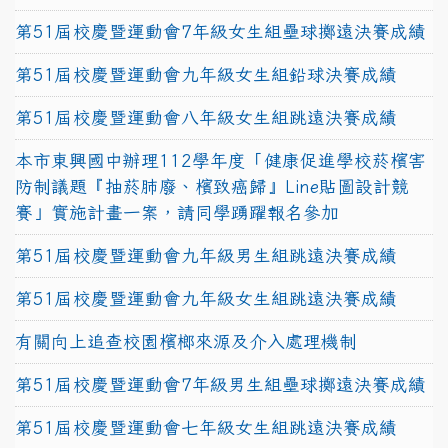
第51屆校慶暨運動會7年級女生組壘球擲遠決賽成績
第51屆校慶暨運動會九年級女生組鉛球決賽成績
第51屆校慶暨運動會八年級女生組跳遠決賽成績
本市東興國中辦理112學年度「健康促進學校菸檳害
防制議題『抽菸肺廢、檳致癌歸』Line貼圖設計競
賽」實施計畫一案，請同學踴躍報名參加
第51屆校慶暨運動會九年級男生組跳遠決賽成績
第51屆校慶暨運動會九年級女生組跳遠決賽成績
有關向上追查校園檳榔來源及介入處理機制
第51屆校慶暨運動會7年級男生組壘球擲遠決賽成績
第51屆校慶暨運動會七年級女生組跳遠決賽成績