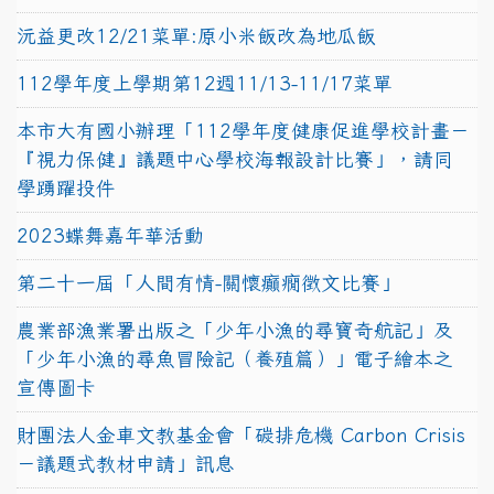
沅益更改12/21菜單:原小米飯改為地瓜飯
112學年度上學期第12週11/13-11/17菜單
本市大有國小辦理「112學年度健康促進學校計畫－
『視力保健』議題中心學校海報設計比賽」，請同
學踴躍投件
2023蝶舞嘉年華活動
第二十一屆「人間有情-關懷癲癇徵文比賽」
農業部漁業署出版之「少年小漁的尋寶奇航記」及
「少年小漁的尋魚冒險記（養殖篇）」電子繪本之
宣傳圖卡
財團法人金車文教基金會「碳排危機 Carbon Crisis
－議題式教材申請」訊息