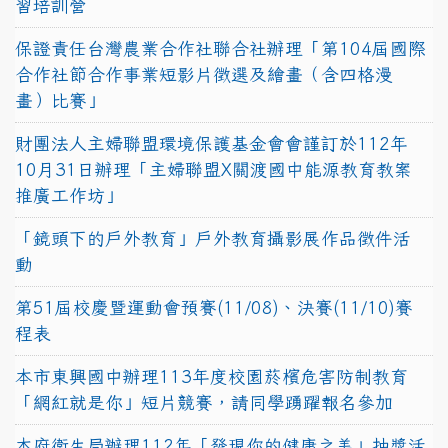
習培訓營
保證責任台灣農業合作社聯合社辦理「第104屆國際
合作社節合作事業短影片徵選及繪畫（含四格漫
畫）比賽」
財團法人主婦聯盟環境保護基金會會謹訂於112年
10月31日辦理「主婦聯盟X關渡國中能源教育教案
推廣工作坊」
「鏡頭下的戶外教育」戶外教育攝影展作品徵件活
動
第51屆校慶暨運動會預賽(11/08)、決賽(11/10)賽
程表
本市東興國中辦理113年度校園菸檳危害防制教育
「網紅就是你」短片競賽，請同學踴躍報名參加
本府衛生局辦理112年「發現你的健康之美」抽獎活