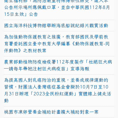
衛生福利部「為防治嚴重特殊傳染性肺炎，進入本
公告所示場所應佩戴口罩，並自中華民國112年8月
15日生效」公告
國立海洋科技博物館舉辦海底船說紀錄片觀賞活動
為加強動物保護教育之推廣，教育部國民及學前教
育署委託國立臺中教育大學編纂《動物保護教育-同
伴動物》之教材教案
農業部動植物防疫檢疫署112年度製作「杜絕狂犬病
—請每年帶牠注射狂犬病疫苗」宣導海報
為提高國人對乳癌防治的重視，並養成規律運動的
習慣，財團法人臺灣癌症基金會擬於10月7日至10
月31日辦理「2023全民粉紅運動」實體線上健走活
動
桃園市凍卵營養金補助計畫擴大補助對象一案