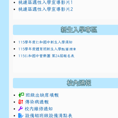
link to https://docs.google.com/presentat
桃連區適性入學宣導影片1
link to https://docs.google.com/presentat
114適性入學講綱
1
桃連區適性入學宣導影片2
(
新生入學專區
115學年度仁和國中新生入學須知
115學年度體育班新生入學
甄(審)簡章
115仁和國中管樂團 第24屆報名表
校內通報
班級出缺席填報
傳染病通報
校內維修通知
設備組班級設備清點表