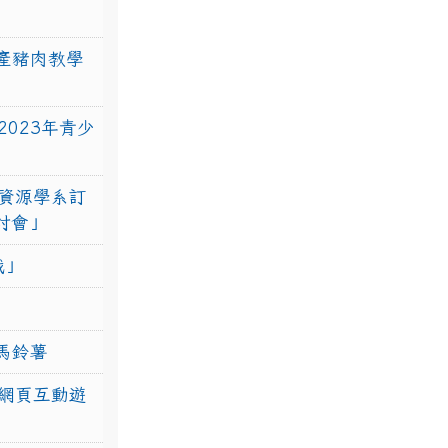
產豬肉教學
023年青少
資源學系訂
研討會」
戰」
馬鈴薯
網頁互動遊