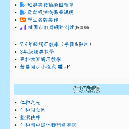
班群書箱輪換回報單
電動板擦機保養說明
學生名牌製作
桃園市教育網路測速
(限教網)
7.9年級觸屏教學
（
手冊
&
影片
）
8年級觸屏教學
專科教室觸屏教學
link to https://www
link to https://drive.g
螢幕同步小程式
+P
仁和報報
仁和之光
仁和同心園
整潔秩序
仁和國中退休聯誼會專網