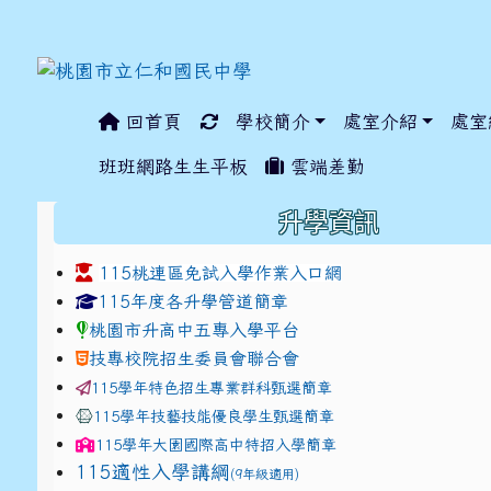
回首頁
學校簡介
處室介紹
處室
:::
班班網路生生平板
雲端差勤
:::
升學資訊
115桃連區免試入學作業入口網
link to https://www.jhjhs.tyc.edu.tw/modules/ta
link to http://tyc.entr
link to http://tyc.entr
115年度各升學管道簡章
桃園市升高中五專入學平台
技專校院招生委員會聯合會
115學年特色招生專業群科甄選簡章
115學年技藝技能優良學生甄選簡章
115學年
大園國際高中
特招入學簡章
115適性入學講綱
(9年級適用)