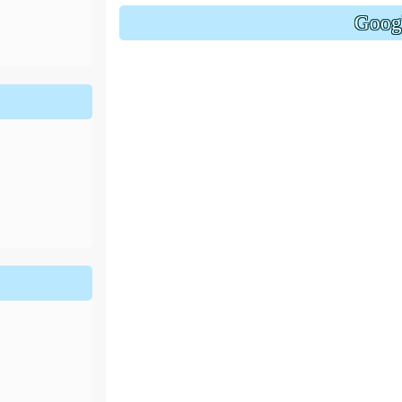
ion/d/1x3bih9gNpRNolaz0znBOn--g7OisECve/edit?usp=
Goo
ion/d/1x3bih9gNpRNolaz0znBOn--g7OisECve/edit?usp=
111ㄅㄅ
link to https://docs.go114適性入學講綱
ogle.co
(