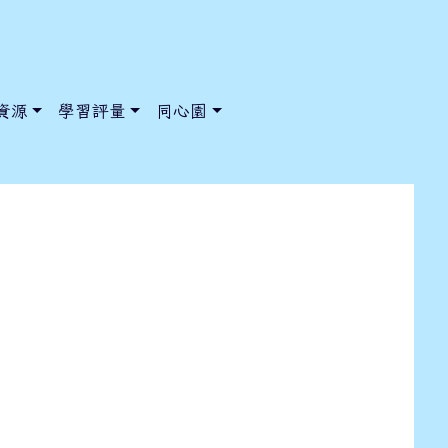
資源
學習評量
同心園
校內賽得獎名單
/ChooseSys?s=05 style=font-size: 1rem; background-color:
/ChooseSys?s=05 style=font-size: 1rem; background-color: