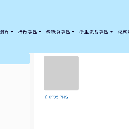
網頁
行政專區
教職員專區
學生家長專區
校務
112年環境知識競賽
:::
dnews/index.php?nsn=5425
y.edu.tw/NoExamImitate_TL/NoExamImitateHome/Page/Public
y.edu.tw/NoExamImitate_TL/NoExamImitateHome/Page/Public
1) 0905.PNG