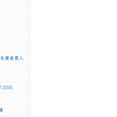
館免費索票入
208)
績