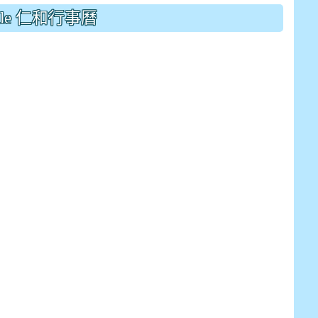
drive_link&ouid=115921082145615632562&rtpof=true&
gle 仁和行事曆
drive_link&ouid=115921082145615632562&rtpof=true&
m/presentation/d/14fN7FrCDS9g9keYgSUmfVbCTNGSK