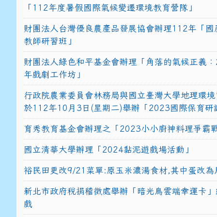
「112年度暑假國際氣候變遷環境教育營隊」
財團法人台灣優良農產品發展協會辦理112年「國
教師研習班」
財團法人綠色和平基金會辦理「角落的氣候正義：2
年戲劇工作坊」
行政院農業委員會林務局與國立臺灣大學地理環境
於112年10月3日(星期二)舉辦「2023國際保育
育秀教育基金會辦理之「2023小小廚神料理爭霸
國立清華大學辦理「2024黏泥遊戲場活動」
裕民田更改9/21菜單:原玉米濃湯食材,其中蛋改為
新北市政府稅捐稽徵處舉辦「暗光鳥雲端幸運卡」
戲