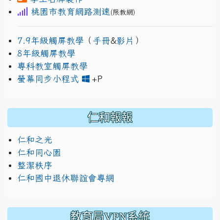
桃園市教育網路測速
(限教網)
7.9年級觸屏教學
（
手冊
&
影片
）
8年級觸屏教學
專科教室觸屏教學
link to https://www.jh
link to https://drive.googl
螢幕同步小程式
+P
仁和報報
仁和之光
仁和同心園
整潔秩序
仁和國中退休聯誼會專網
教育局VPN系統