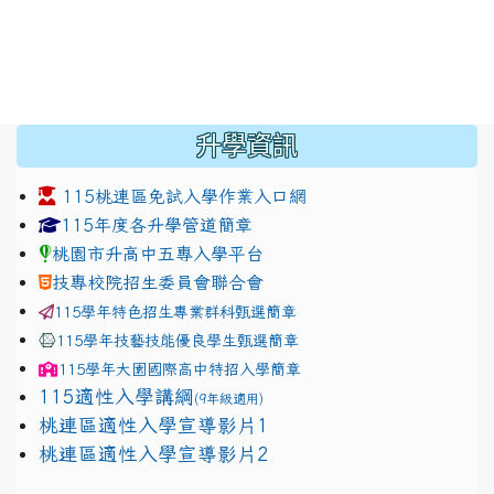
:::
升學資訊
115桃連區免試入學作業入口網
link to https://www.jhjhs.tyc.edu.tw/modules/tadnew
link to http://tyc.entry.ed
link to http://tyc.entry.ed
115年度各升學管道簡章
桃園市升高中五專入學平台
技專校院招生委員會聯合會
115學年特色招生專業群科甄選簡章
115學年技藝技能優良學生甄選簡章
115學年
大園國際高中
特招入學簡章
115適性入學講綱
(9年級適用)
link to https://docs.google.com/presentation/
桃連區適性入學宣導影片1
link to https://docs.google.com/presentation/
114適性入學講綱
1111
桃連區適性入學宣導影片2
(