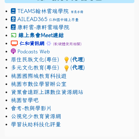
TEAMS
翰林雲端學院
家長手冊
AILEAD365
仁和國中線上平臺
康軒雲-康軒雲端學院
線上集會Meet連結
link to https://sites.google.com/gm.jhjhs.tyc.edu.
link to https://sites.google.com/gm.
仁和資訊網
(軟硬體使用相關)
Podcasts Web
原住民族文化(專任)
(
代理
)
多元文化教育(專任)
(
代理
)
桃園國際城教育科技遊
桃園市數位學習辦公室
資策會遠距上課數位資源網站
桃園智學吧
會考-教與學影片
公視兒少教育資源網
學習扶助科技化評量