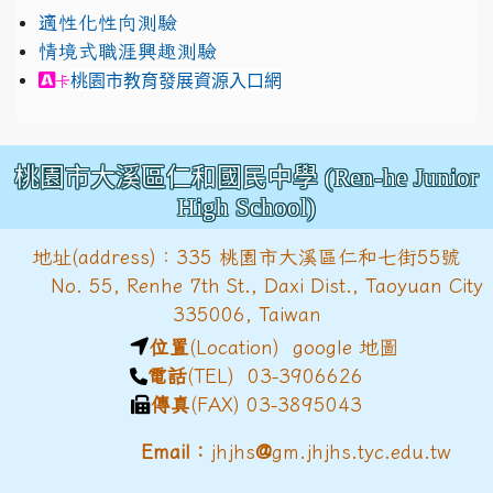
適性化性向測驗
情境式職涯興趣測驗
link to https://exam.career.ntnu.edu.tw/cit/in
桃園市教育發展資源入口網
卡
桃園市大溪區仁和國民中學 (Ren-he Junior
High School)
地址(address)：335 桃園市大溪區仁和七街55號
No. 55, Renhe 7th St., Daxi Dist., Taoyuan City
335006, Taiwan
位置
(Location)
google 地圖
電話
(TEL) 03-3906626
傳真
(FAX) 03-3895043
@
Email：
jhjhs
gm.jhjhs.tyc.edu.tw