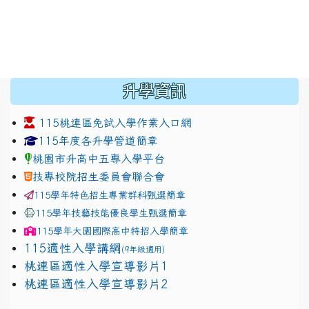
:::
升學資訊
115桃連區免試入學作業入口網
link to https://www.jhjhs.tyc.edu.tw/modules/tadnew
link to http://tyc.entry.ed
link to http://tyc.entry.ed
115年度各升學管道簡章
桃園市升高中五專入學平台
技專校院招生委員會聯合會
115學年特色招生專業群科甄選簡章
115學年技藝技能優良學生甄選簡章
115學年
大園國際高中
特招入學簡章
115適性入學講綱
(9年級適用)
link to https://docs.google.com/presentation/
桃連區適性入學宣導影片1
link to https://docs.google.com/presentation/
114適性入學講綱
1111
桃連區適性入學宣導影片2
(