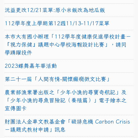
沅益更改12/21菜單:原小米飯改為地瓜飯
112學年度上學期第12週11/13-11/17菜單
本市大有國小辦理「112學年度健康促進學校計畫－
『視力保健』議題中心學校海報設計比賽」，請同
學踴躍投件
2023蝶舞嘉年華活動
第二十一屆「人間有情-關懷癲癇徵文比賽」
農業部漁業署出版之「少年小漁的尋寶奇航記」及
「少年小漁的尋魚冒險記（養殖篇）」電子繪本之
宣傳圖卡
財團法人金車文教基金會「碳排危機 Carbon Crisis
－議題式教材申請」訊息