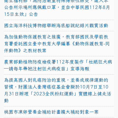
衛生福利部「為防治嚴重特殊傳染性肺炎，進入本
公告所示場所應佩戴口罩，並自中華民國112年8月
15日生效」公告
國立海洋科技博物館舉辦海底船說紀錄片觀賞活動
為加強動物保護教育之推廣，教育部國民及學前教
育署委託國立臺中教育大學編纂《動物保護教育-同
伴動物》之教材教案
農業部動植物防疫檢疫署112年度製作「杜絕狂犬病
—請每年帶牠注射狂犬病疫苗」宣導海報
為提高國人對乳癌防治的重視，並養成規律運動的
習慣，財團法人臺灣癌症基金會擬於10月7日至10
月31日辦理「2023全民粉紅運動」實體線上健走活
動
桃園市凍卵營養金補助計畫擴大補助對象一案