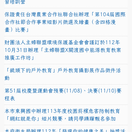
習培訓營
保證責任台灣農業合作社聯合社辦理「第104屆國際
合作社節合作事業短影片徵選及繪畫（含四格漫
畫）比賽」
財團法人主婦聯盟環境保護基金會會謹訂於112年
10月31日辦理「主婦聯盟X關渡國中能源教育教案
推廣工作坊」
「鏡頭下的戶外教育」戶外教育攝影展作品徵件活
動
第51屆校慶暨運動會預賽(11/08)、決賽(11/10)賽
程表
本市東興國中辦理113年度校園菸檳危害防制教育
「網紅就是你」短片競賽，請同學踴躍報名參加
本府衛生局辦理112年「發現你的健康之美」抽獎活