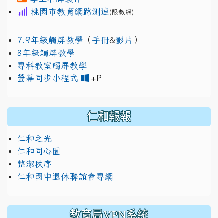
桃園市教育網路測速
(限教網)
7.9年級觸屏教學
（
手冊
&
影片
）
8年級觸屏教學
專科教室觸屏教學
link to https://www.jh
link to https://drive.googl
螢幕同步小程式
+P
仁和報報
仁和之光
仁和同心園
整潔秩序
仁和國中退休聯誼會專網
教育局VPN系統