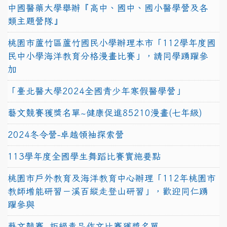
中國醫藥大學舉辦『高中、國中、國小醫學營及各
類主題營隊』
桃園市蘆竹區蘆竹國民小學辦理本市「112學年度國
民中小學海洋教育分格漫畫比賽」，請同學踴躍參
加
「臺北醫大學2024全國青少年寒假醫學營」
藝文競賽獲獎名單~健康促進85210漫畫(七年級)
2024冬令營-卓越領袖探索營
113學年度全國學生舞蹈比賽實施要點
桃園市戶外教育及海洋教育中心辦理「112年桃園市
教師增能研習－溪百縱走登山研習」，歡迎同仁踴
躍參與
藝文競賽~拒絕毒品作文比賽獲獎名單