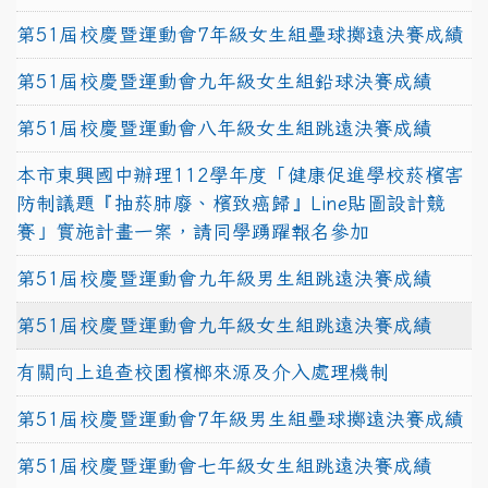
第51屆校慶暨運動會7年級女生組壘球擲遠決賽成績
第51屆校慶暨運動會九年級女生組鉛球決賽成績
第51屆校慶暨運動會八年級女生組跳遠決賽成績
本市東興國中辦理112學年度「健康促進學校菸檳害
防制議題『抽菸肺廢、檳致癌歸』Line貼圖設計競
賽」實施計畫一案，請同學踴躍報名參加
第51屆校慶暨運動會九年級男生組跳遠決賽成績
第51屆校慶暨運動會九年級女生組跳遠決賽成績
有關向上追查校園檳榔來源及介入處理機制
第51屆校慶暨運動會7年級男生組壘球擲遠決賽成績
第51屆校慶暨運動會七年級女生組跳遠決賽成績