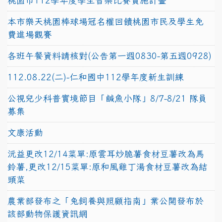
桃園市112學年度學生音樂比賽實施計畫
本市樂天桃園棒球場冠名權回饋桃園市民及學生免
費進場觀賽
各班午餐資料請核對(公告第一週0830-第五週0928)
112.08.22(二)-仁和國中112學年度新生訓練
公視兒少科普實境節目「鹹魚小隊」8/7-8/21 隊員
募集
文康活動
沅益更改12/14菜單:原雲耳炒脆薯食材豆薯改為馬
鈴薯,更改12/15菜單:原和風雞丁湯食材豆薯改為結
頭菜
農業部發布之「兔飼養與照顧指南」業公開發布於
該部動物保護資訊網