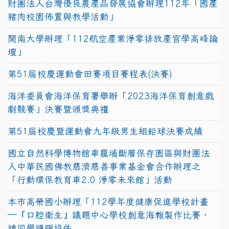
財團法人台灣優良農產品發展協會辦理112年「國產
豬肉校園佈置與教學活動」
開南大學辦理「112航空產業淨零排放產官學高峰論
壇」
第51屆校慶運動會田賽項目賽程表(決賽)
海洋委員會海洋保育署舉辦「2023海洋保育創意戲
劇競賽」決賽暨頒獎典禮
第51屆校慶暨運動會九年級男生組鉛球決賽成績
國立自然科學博物館車籠埔斷層保存園區與財團法
人中華民國佛教慈濟慈善事業基金會合作辦理之
「行動環保教育車2.0 淨零未來館」活動
本市高榮國小辦理「112學年度健康促進學校計畫
─『口腔衛生』議題中心學校創意海報製作比賽，
請同學踴躍投件