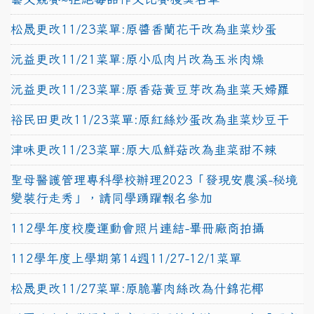
松晟更改11/23菜單:原醬香蘭花干改為韭菜炒蛋
沅益更改11/21菜單:原小瓜肉片改為玉米肉燥
沅益更改11/23菜單:原香菇黃豆芽改為韭菜天婦羅
裕民田更改11/23菜單:原紅絲炒蛋改為韭菜炒豆干
津味更改11/23菜單:原大瓜鮮菇改為韭菜甜不辣
聖母醫護管理專科學校辦理2023「發現安農溪-秘境
變裝行走秀」，請同學踴躍報名參加
112學年度校慶運動會照片連結-畢冊廠商拍攝
112學年度上學期第14週11/27-12/1菜單
松晟更改11/27菜單:原脆薯肉絲改為什錦花椰