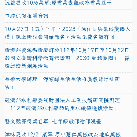
沅益更改10/6菜單:原雪菜素雞改為雪菜豆干
口腔保健相關資訊
10月27日（五）下午，2023「原住民與氣候變遷人
權」線上研討會開始報名。活動免費名額有限
環境部資源循環署訂於112年10月17日至10月22日
於國立臺灣科學教育館舉辦「2030 超越圈圈」－循
環經濟新創展活動
長榮大學辦理「淨零綠生活生活推廣教師培訓研
習」
經濟部水利署委託財團法人工業技術研究院辦理
「112年經濟部水利署節約用水績優選拔活動」
藝文競賽得獎名單~七年級敬師謝師漫畫
津味更改12/21菜單:原小薏仁蒸飯改為地瓜蒸飯