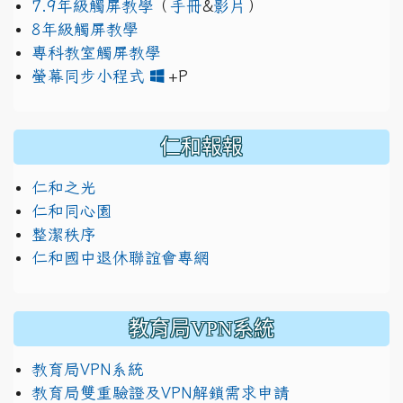
7.9年級觸屏教學
（
手冊
&
影片
）
8年級觸屏教學
專科教室觸屏教學
link to https://www.jh
link to https://drive.googl
螢幕同步小程式
+P
仁和報報
仁和之光
仁和同心園
整潔秩序
仁和國中退休聯誼會專網
教育局VPN系統
教育局VPN系統
教育局雙重驗證及VPN解鎖需求申請