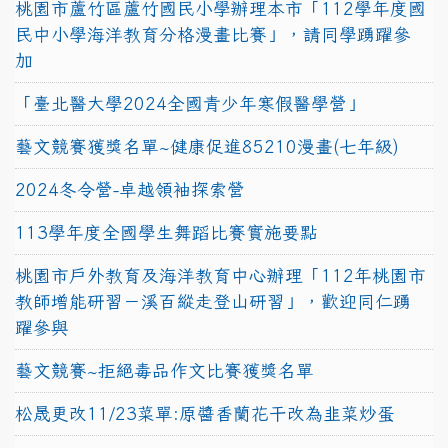
桃園市蘆竹區蘆竹國民小學辦理本市「112學年度國
民中小學海洋教育分格漫畫比賽」，請同學踴躍參
加
「臺北醫大學2024全國青少年寒假醫學營」
藝文競賽獲獎名單~健康促進85210漫畫(七年級)
2024冬令營-卓越領袖探索營
113學年度全國學生舞蹈比賽實施要點
桃園市戶外教育及海洋教育中心辦理「112年桃園市
教師增能研習－溪百縱走登山研習」，歡迎同仁踴
躍參與
藝文競賽~拒絕毒品作文比賽獲獎名單
松晟更改11/23菜單:原醬香蘭花干改為韭菜炒蛋