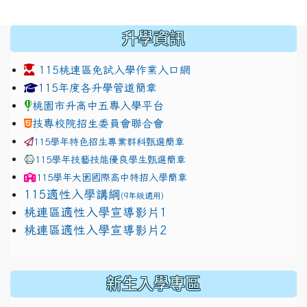
:::
升學資訊
115桃連區免試入學作業入口網
link to https://www.jhjhs.tyc.edu.tw/modules/tadnew
link to http://tyc.entry.ed
link to http://tyc.entry.ed
115年度各升學管道簡章
桃園市升高中五專入學平台
技專校院招生委員會聯合會
115學年特色招生專業群科甄選簡章
115學年技藝技能優良學生甄選簡章
115學年
大園國際高中
特招入學簡章
115適性入學講綱
(9年級適用)
link to https://docs.google.com/presentation/
桃連區適性入學宣導影片1
link to https://docs.google.com/presentation/
114適性入學講綱
1111
桃連區適性入學宣導影片2
(
新生入學專區