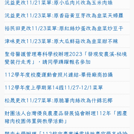
沅益更改11/21菜單:原小瓜肉片改為玉米肉燥
沅益更改11/23菜單:原香菇黃豆芽改為韭菜天婦羅
裕民田更改11/23菜單:原紅絲炒蛋改為韭菜炒豆干
津味更改11/23菜單:原大瓜鮮菇改為韭菜甜不辣
聖母醫護管理專科學校辦理2023「發現安農溪-秘境
變裝行走秀」，請同學踴躍報名參加
112學年度校慶運動會照片連結-畢冊廠商拍攝
112學年度上學期第14週11/27-12/1菜單
松晟更改11/27菜單:原脆薯肉絲改為什錦花椰
財團法人台灣優良農產品發展協會辦理112年「國產
豬肉校園佈置與教學活動」
開南大學辦理「112航空產業淨零排放產官學高峰論