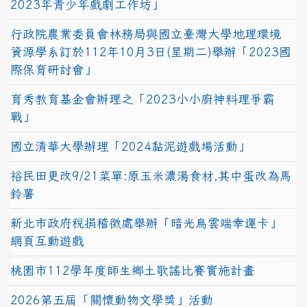
2023年青少年戲劇工作坊」
行政院農業委員會林務局與國立臺灣大學地理環境
資源學系訂於112年10月3日(星期二)舉辦「2023國
際保育研討會」
育秀教育基金會辦理之「2023小小廚神料理爭霸
戰」
國立清華大學辦理「2024黏泥遊戲場活動」
裕民田更改9/21菜單:原玉米濃湯食材,其中蛋改為馬
鈴薯
新北市政府稅捐稽徵處舉辦「暗光鳥雲端幸運卡」
網頁互動遊戲
桃園市112學年度師生鄉土歌謠比賽實施計畫
2026第五屆「關懷動物文學獎」活動