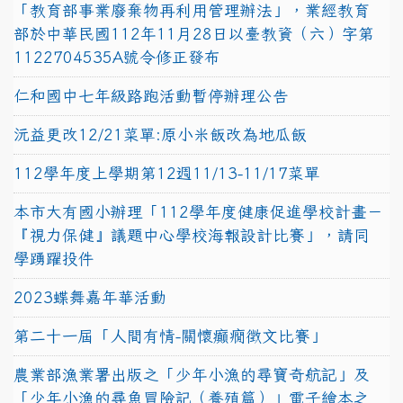
「教育部事業廢棄物再利用管理辦法」，業經教育
部於中華民國112年11月28日以臺教資（六）字第
1122704535A號令修正發布
仁和國中七年級路跑活動暫停辦理公告
沅益更改12/21菜單:原小米飯改為地瓜飯
112學年度上學期第12週11/13-11/17菜單
本市大有國小辦理「112學年度健康促進學校計畫－
『視力保健』議題中心學校海報設計比賽」，請同
學踴躍投件
2023蝶舞嘉年華活動
第二十一屆「人間有情-關懷癲癇徵文比賽」
農業部漁業署出版之「少年小漁的尋寶奇航記」及
「少年小漁的尋魚冒險記（養殖篇）」電子繪本之