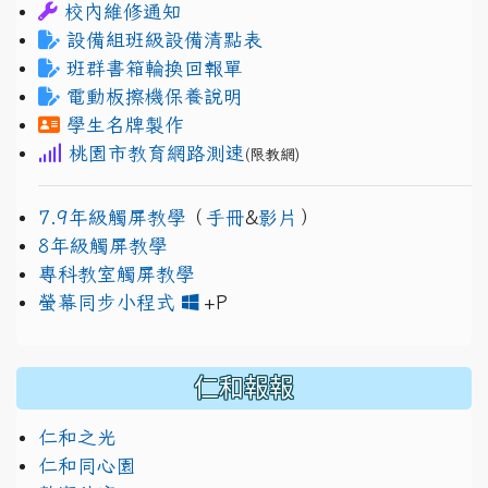
校內維修通知
設備組班級設備清點表
班群書箱輪換回報單
電動板擦機保養說明
學生名牌製作
桃園市教育網路測速
(限教網)
7.9年級觸屏教學
（
手冊
&
影片
）
8年級觸屏教學
專科教室觸屏教學
link to https://www.jh
link to https://drive.googl
螢幕同步小程式
+P
仁和報報
仁和之光
仁和同心園