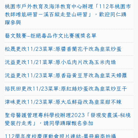
桃園市戶外教育及海洋教育中心辦理「112年桃園市
教師增能研習－溪百縱走登山研習」，歡迎同仁踴
躍參與
藝文競賽~拒絕毒品作文比賽獲獎名單
松晟更改11/23菜單:原醬香蘭花干改為韭菜炒蛋
沅益更改11/21菜單:原小瓜肉片改為玉米肉燥
沅益更改11/23菜單:原香菇黃豆芽改為韭菜天婦羅
裕民田更改11/23菜單:原紅絲炒蛋改為韭菜炒豆干
津味更改11/23菜單:原大瓜鮮菇改為韭菜甜不辣
聖母醫護管理專科學校辦理2023「發現安農溪-秘境
變裝行走秀」，請同學踴躍報名參加
112學年度校慶運動會照片連結-畢冊廠商拍攝