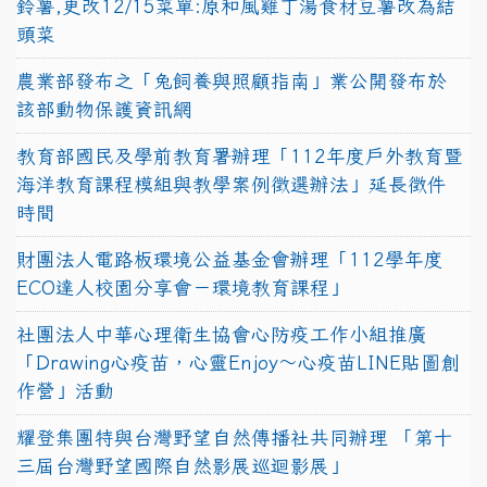
鈴薯,更改12/15菜單:原和風雞丁湯食材豆薯改為結
頭菜
農業部發布之「兔飼養與照顧指南」業公開發布於
該部動物保護資訊網
教育部國民及學前教育署辦理「112年度戶外教育暨
海洋教育課程模組與教學案例徵選辦法」延長徵件
時間
財團法人電路板環境公益基金會辦理「112學年度
ECO達人校園分享會－環境教育課程」
社團法人中華心理衛生協會心防疫工作小組推廣
「Drawing心疫苗，心靈Enjoy〜心疫苗LINE貼圖創
作營」活動
耀登集團特與台灣野望自然傳播社共同辦理 「第十
三屆台灣野望國際自然影展巡迴影展」