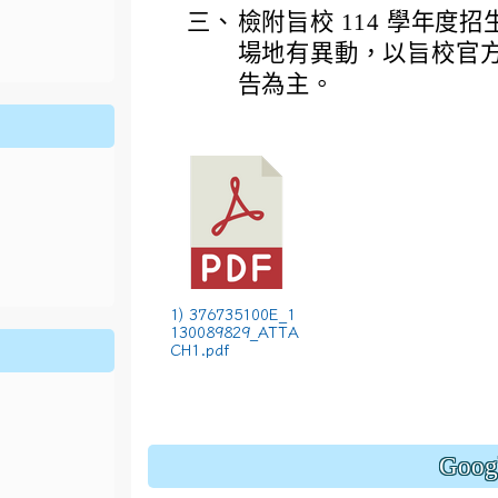
ion/d/1x3bih9gNpRNolaz0znBOn--g7OisECve/edit?usp=
三、
檢附旨校 114 學年度
ion/d/1x3bih9gNpRNolaz0znBOn--g7OisECve/edit?usp=
111ㄅㄅ
link to https://docs.go114適性入學講綱
ogle.co
(
場地有異動，以旨校官方網
告為主。
1) 376735100E_1
130089829_ATTA
CH1.pdf
Goo