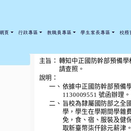
網頁
行政專區
教職員專區
學生家長專區
校務
中正國防幹部預備學校
:::
主旨：
轉知中正國防幹部預備學校
請查照。
說明：
dnews/index.php?nsn=5425
y.edu.tw/NoExamImitate_TL/NoExamImitateHome/Page/Public
y.edu.tw/NoExamImitate_TL/NoExamImitateHome/Page/Public
一、
依據中正國防幹部預備學校 
1130009551 號函辦理。
二、
旨校為隸屬國防部之全
學，學生在學期間學雜
免，食、宿、服裝及健
取新臺幣柒仟餘元薪津