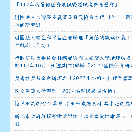
「112年度暑假國際氣候變遷環境教育營隊」
財團法人台灣優良農產品發展協會辦理112年「國
教師研習班」
財團法人綠色和平基金會辦理「角落的氣候正義：2
年戲劇工作坊」
行政院農業委員會林務局與國立臺灣大學地理環境
於112年10月3日(星期二)舉辦「2023國際保育
育秀教育基金會辦理之「2023小小廚神料理爭霸
國立清華大學辦理「2024黏泥遊戲場活動」
裕民田更改9/21菜單:原玉米濃湯食材,其中蛋改為
新北市政府稅捐稽徵處舉辦「暗光鳥雲端幸運卡」
戲