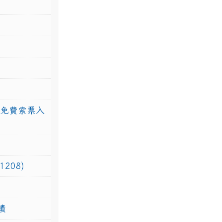
館免費索票入
208)
績