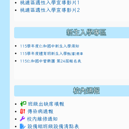
link to https://docs.google.com/presentat
桃連區適性入學宣導影片1
link to https://docs.google.com/presentat
114適性入學講綱
1
桃連區適性入學宣導影片2
(
新生入學專區
115學年度仁和國中新生入學須知
115學年度體育班新生入學
甄(審)簡章
115仁和國中管樂團 第24屆報名表
校內通報
班級出缺席填報
傳染病通報
校內維修通知
設備組班級設備清點表