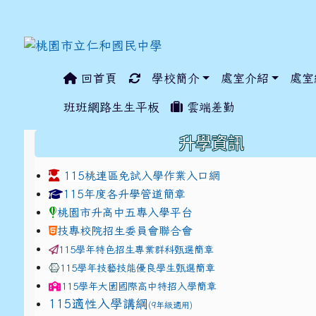
回首頁
學校簡介
處室介紹
處室
:::
班班網路生生平板
雲端差勤
:::
升學資訊
115桃連區免試入學作業入口網
link to https://www.jhjhs.tyc.edu.tw/modules/ta
link to http://tyc.entr
link to http://tyc.entr
115年度各升學管道簡章
桃園市升高中五專入學平台
技專校院招生委員會聯合會
115學年特色招生專業群科甄選簡章
115學年技藝技能優良學生甄選簡章
115學年
大園國際高中
特招入學簡章
115適性入學講綱
(9年級適用)