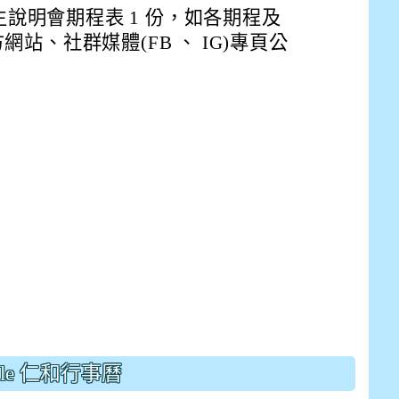
drive_link&ouid=115921082145615632562&rtpof=true&
招生說明會期程表 1 份，如各期程及
drive_link&ouid=115921082145615632562&rtpof=true&
m/presentation/d/14fN7FrCDS9g9keYgSUmfVbCTNGSK
站、社群媒體(FB 、 IG)專頁公
gle 仁和行事曆