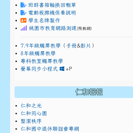
班群書箱輪換回報單
電動板擦機保養說明
學生名牌製作
桃園市教育網路測速
(限教網)
7.9年級觸屏教學
（
手冊
&
影片
）
8年級觸屏教學
專科教室觸屏教學
link to https://www
link to https://drive.g
螢幕同步小程式
+P
仁和報報
仁和之光
仁和同心園
整潔秩序
仁和國中退休聯誼會專網