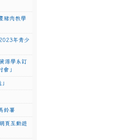
產豬肉教學
023年青少
資源學系訂
研討會」
戰」
馬鈴薯
網頁互動遊