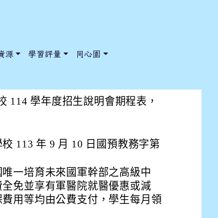
資源
學習評量
同心園
114學年度招生說明會期程表
 114 學年度招生說明會期程表，
/ChooseSys?s=05 style=font-size: 1rem; background-color:
/ChooseSys?s=05 style=font-size: 1rem; background-color:
113 年 9 月 10 日國預教務字第
國唯一培育未來國軍幹部之高級中
費全免並享有軍醫院就醫優惠或減
保費用等均由公費支付，學生每月領
。