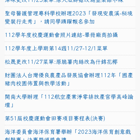
聖母醫護管理專科學校辦理2023「發現安農溪-秘境
變裝行走秀」，請同學踴躍報名參加
112學年度校慶運動會照片連結-畢冊廠商拍攝
112學年度上學期第14週11/27-12/1菜單
松晟更改11/27菜單:原脆薯肉絲改為什錦花椰
財團法人台灣優良農產品發展協會辦理112年「國產
豬肉校園佈置與教學活動」
開南大學辦理「112航空產業淨零排放產官學高峰論
壇」
第51屆校慶運動會田賽項目賽程表(決賽)
海洋委員會海洋保育署舉辦「2023海洋保育創意戲
劇競賽」決賽暨頒獎典禮