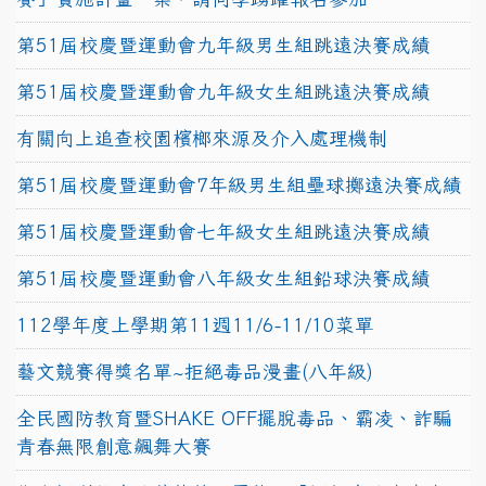
第51屆校慶暨運動會九年級男生組跳遠決賽成績
第51屆校慶暨運動會九年級女生組跳遠決賽成績
有關向上追查校園檳榔來源及介入處理機制
第51屆校慶暨運動會7年級男生組壘球擲遠決賽成績
第51屆校慶暨運動會七年級女生組跳遠決賽成績
第51屆校慶暨運動會八年級女生組鉛球決賽成績
112學年度上學期第11週11/6-11/10菜單
藝文競賽得獎名單~拒絕毒品漫畫(八年級)
全民國防教育暨SHAKE OFF擺脫毒品、霸凌、詐騙
青春無限創意飆舞大賽