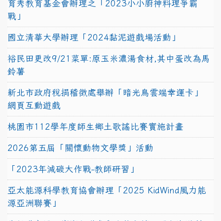
育秀教育基金會辦理之「2023小小廚神料理爭霸
戰」
國立清華大學辦理「2024黏泥遊戲場活動」
裕民田更改9/21菜單:原玉米濃湯食材,其中蛋改為馬
鈴薯
新北市政府稅捐稽徵處舉辦「暗光鳥雲端幸運卡」
網頁互動遊戲
桃園市112學年度師生鄉土歌謠比賽實施計畫
2026第五屆「關懷動物文學獎」活動
「2023年減碳大作戰-教師研習」
亞太能源科學教育協會辦理「2025 KidWind風力能
源亞洲聯賽」