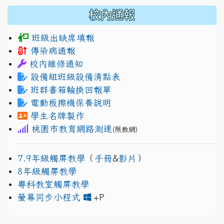
校內通報
班級出缺席填報
傳染病通報
校內維修通知
設備組班級設備清點表
班群書箱輪換回報單
電動板擦機保養說明
學生名牌製作
桃園市教育網路測速
(限教網)
7.9年級觸屏教學
（
手冊
&
影片
）
8年級觸屏教學
專科教室觸屏教學
link to https://www.jh
link to https://drive.googl
螢幕同步小程式
+P