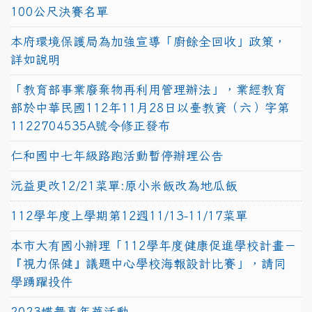
100公尺決賽名單
本府環境保護局為加強宣導「廚餘全回收」政策，
詳如說明
「教育部事業廢棄物再利用管理辦法」，業經教育
部於中華民國112年11月28日以臺教資（六）字第
1122704535A號令修正發布
仁和國中七年級路跑活動暫停辦理公告
沅益更改12/21菜單:原小米飯改為地瓜飯
112學年度上學期第12週11/13-11/17菜單
本市大有國小辦理「112學年度健康促進學校計畫－
『視力保健』議題中心學校海報設計比賽」，請同
學踴躍投件
2023蝶舞嘉年華活動