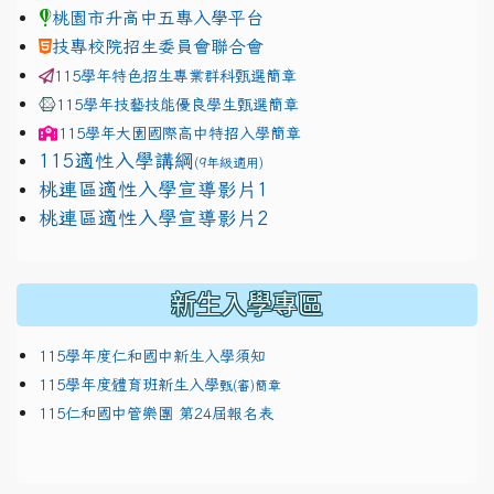
桃園市升高中五專入學平台
技專校院招生委員會聯合會
115學年特色招生專業群科甄選簡章
115學年技藝技能優良學生甄選簡章
115學年
大園國際高中
特招入學簡章
115適性入學講綱
(9年級適用)
link to https://docs.google.com/presentation/
桃連區適性入學宣導影片1
link to https://docs.google.com/presentation/
114適性入學講綱
1111
桃連區適性入學宣導影片2
(
新生入學專區
115學年度仁和國中新生入學須知
115學年度體育班新生入學
甄(審)簡章
115仁和國中管樂團 第24屆報名表