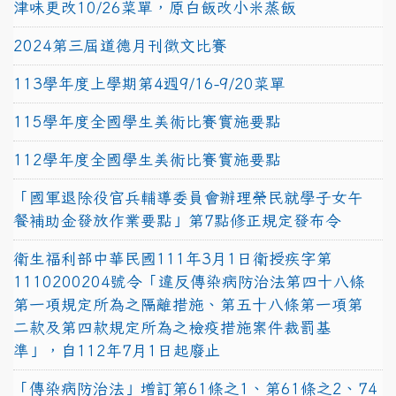
津味更改10/26菜單，原白飯改小米蒸飯
2024第三屆道德月刊徵文比賽
113學年度上學期第4週9/16-9/20菜單
115學年度全國學生美術比賽實施要點
112學年度全國學生美術比賽實施要點
「國軍退除役官兵輔導委員會辦理榮民就學子女午
餐補助金發放作業要點」第7點修正規定發布令
衛生福利部中華民國111年3月1日衛授疾字第
1110200204號令「違反傳染病防治法第四十八條
第一項規定所為之隔離措施、第五十八條第一項第
二款及第四款規定所為之檢疫措施案件裁罰基
準」，自112年7月1日起廢止
「傳染病防治法」增訂第61條之1、第61條之2、74