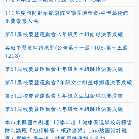
112年度國防部示範樂隊管樂團演奏會-中壢藝術館
免費索票入場
第51屆校慶暨運動會八年級男生組鉛球決賽成績
各班午餐資料請核對(公告第十一週1106-第十五週
1208)
第51屆校慶暨運動會七年級男生組跳遠決賽成績
第51屆校慶暨運動會7年級女生組壘球擲遠決賽成績
第51屆校慶暨運動會九年級女生組鉛球決賽成績
第51屆校慶暨運動會八年級女生組跳遠決賽成績
本市東興國中辦理112學年度「健康促進學校菸檳害
防制議題『抽菸肺廢、檳致癌歸』Line貼圖設計競
賽」實施計畫一案，請同學踴躍報名參加