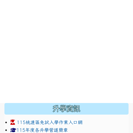
:::
升學資訊
115桃連區免試入學作業入口網
link to https://www.jhjhs.tyc.edu.tw/modules/tadnew
link to http://tyc.entry.ed
link to http://tyc.entry.ed
115年度各升學管道簡章