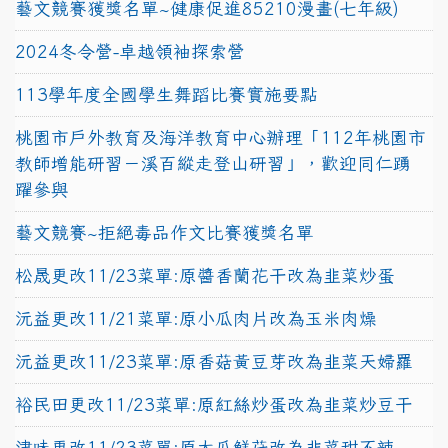
藝文競賽獲獎名單~健康促進85210漫畫(七年級)
2024冬令營-卓越領袖探索營
113學年度全國學生舞蹈比賽實施要點
桃園市戶外教育及海洋教育中心辦理「112年桃園市
教師增能研習－溪百縱走登山研習」，歡迎同仁踴
躍參與
藝文競賽~拒絕毒品作文比賽獲獎名單
松晟更改11/23菜單:原醬香蘭花干改為韭菜炒蛋
沅益更改11/21菜單:原小瓜肉片改為玉米肉燥
沅益更改11/23菜單:原香菇黃豆芽改為韭菜天婦羅
裕民田更改11/23菜單:原紅絲炒蛋改為韭菜炒豆干
津味更改11/23菜單:原大瓜鮮菇改為韭菜甜不辣