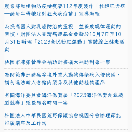
農業部動植物防疫檢疫署112年度製作「杜絕狂犬病
—請每年帶牠注射狂犬病疫苗」宣導海報
為提高國人對乳癌防治的重視，並養成規律運動的
習慣，財團法人臺灣癌症基金會擬於10月7日至10
月31日辦理「2023全民粉紅運動」實體線上健走活
動
桃園市凍卵營養金補助計畫擴大補助對象一案
為防範非洲豬瘟等境外重大動物傳染病入侵我國，
請勿違法輸入含豬肉製品及其他動植物產品
有關海洋委員會海洋保育署「2023海洋保育創意戲
劇競賽」延長報名時間一案
社團法人中華民國荒野保護協會桃園分會辦理節能
推廣講座及工作坊