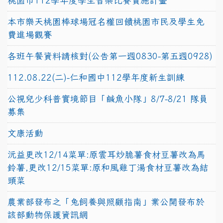
桃園市112學年度學生音樂比賽實施計畫
本市樂天桃園棒球場冠名權回饋桃園市民及學生免
費進場觀賽
各班午餐資料請核對(公告第一週0830-第五週0928)
112.08.22(二)-仁和國中112學年度新生訓練
公視兒少科普實境節目「鹹魚小隊」8/7-8/21 隊員
募集
文康活動
沅益更改12/14菜單:原雲耳炒脆薯食材豆薯改為馬
鈴薯,更改12/15菜單:原和風雞丁湯食材豆薯改為結
頭菜
農業部發布之「兔飼養與照顧指南」業公開發布於
該部動物保護資訊網