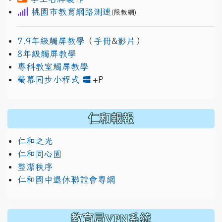
桃園市教育網路測速
(限教網)
7.9年級觸屏教學
（
手冊
&
影片
）
8年級觸屏教學
專科教室觸屏教學
link to https://www.jh
link to https://drive.googl
螢幕同步小程式
+P
仁和報報
仁和之光
仁和同心園
整潔秩序
仁和國中退休聯誼會專網
教育局VPN系統