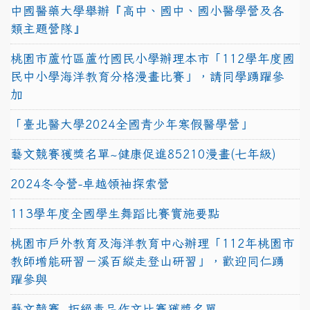
中國醫藥大學舉辦『高中、國中、國小醫學營及各
類主題營隊』
桃園市蘆竹區蘆竹國民小學辦理本市「112學年度國
民中小學海洋教育分格漫畫比賽」，請同學踴躍參
加
「臺北醫大學2024全國青少年寒假醫學營」
藝文競賽獲獎名單~健康促進85210漫畫(七年級)
2024冬令營-卓越領袖探索營
113學年度全國學生舞蹈比賽實施要點
桃園市戶外教育及海洋教育中心辦理「112年桃園市
教師增能研習－溪百縱走登山研習」，歡迎同仁踴
躍參與
藝文競賽~拒絕毒品作文比賽獲獎名單