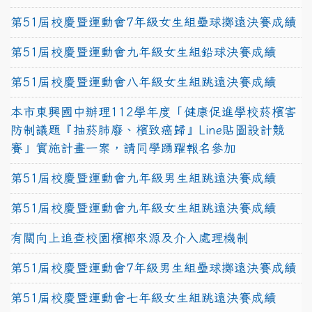
第51屆校慶暨運動會7年級女生組壘球擲遠決賽成績
第51屆校慶暨運動會九年級女生組鉛球決賽成績
第51屆校慶暨運動會八年級女生組跳遠決賽成績
本市東興國中辦理112學年度「健康促進學校菸檳害
防制議題『抽菸肺廢、檳致癌歸』Line貼圖設計競
賽」實施計畫一案，請同學踴躍報名參加
第51屆校慶暨運動會九年級男生組跳遠決賽成績
第51屆校慶暨運動會九年級女生組跳遠決賽成績
有關向上追查校園檳榔來源及介入處理機制
第51屆校慶暨運動會7年級男生組壘球擲遠決賽成績
第51屆校慶暨運動會七年級女生組跳遠決賽成績