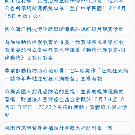
衛生福利部「為防治嚴重特殊傳染性肺炎，進入本
公告所示場所應佩戴口罩，並自中華民國112年8月
15日生效」公告
國立海洋科技博物館舉辦海底船說紀錄片觀賞活動
為加強動物保護教育之推廣，教育部國民及學前教
育署委託國立臺中教育大學編纂《動物保護教育-同
伴動物》之教材教案
農業部動植物防疫檢疫署112年度製作「杜絕狂犬病
—請每年帶牠注射狂犬病疫苗」宣導海報
為提高國人對乳癌防治的重視，並養成規律運動的
習慣，財團法人臺灣癌症基金會擬於10月7日至10
月31日辦理「2023全民粉紅運動」實體線上健走活
動
桃園市凍卵營養金補助計畫擴大補助對象一案