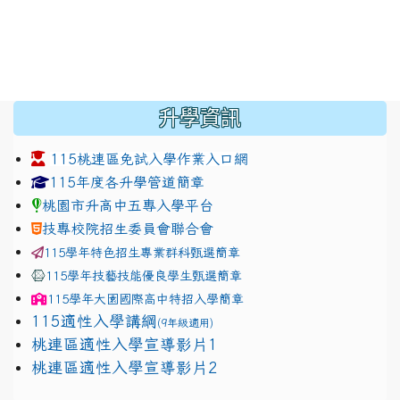
:::
升學資訊
115桃連區免試入學作業入口網
link to https://www.jhjhs.tyc.edu.tw/modules/tadnew
link to http://tyc.entry.ed
link to http://tyc.entry.ed
115年度各升學管道簡章
桃園市升高中五專入學平台
技專校院招生委員會聯合會
115學年特色招生專業群科甄選簡章
115學年技藝技能優良學生甄選簡章
115學年
大園國際高中
特招入學簡章
115適性入學講綱
(9年級適用)
link to https://docs.google.com/presentation/
桃連區適性入學宣導影片1
link to https://docs.google.com/presentation/
114適性入學講綱
1111
桃連區適性入學宣導影片2
(