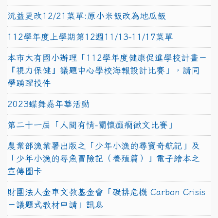
沅益更改12/21菜單:原小米飯改為地瓜飯
112學年度上學期第12週11/13-11/17菜單
本市大有國小辦理「112學年度健康促進學校計畫－
『視力保健』議題中心學校海報設計比賽」，請同
學踴躍投件
2023蝶舞嘉年華活動
第二十一屆「人間有情-關懷癲癇徵文比賽」
農業部漁業署出版之「少年小漁的尋寶奇航記」及
「少年小漁的尋魚冒險記（養殖篇）」電子繪本之
宣傳圖卡
財團法人金車文教基金會「碳排危機 Carbon Crisis
－議題式教材申請」訊息