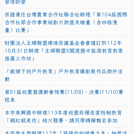
習培訓營
保證責任台灣農業合作社聯合社辦理「第104屆國際
合作社節合作事業短影片徵選及繪畫（含四格漫
畫）比賽」
財團法人主婦聯盟環境保護基金會會謹訂於112年
10月31日辦理「主婦聯盟X關渡國中能源教育教案
推廣工作坊」
「鏡頭下的戶外教育」戶外教育攝影展作品徵件活
動
第51屆校慶暨運動會預賽(11/08)、決賽(11/10)賽
程表
本市東興國中辦理113年度校園菸檳危害防制教育
「網紅就是你」短片競賽，請同學踴躍報名參加
本府衛生局辦理112年「發現你的健康之美」抽獎活