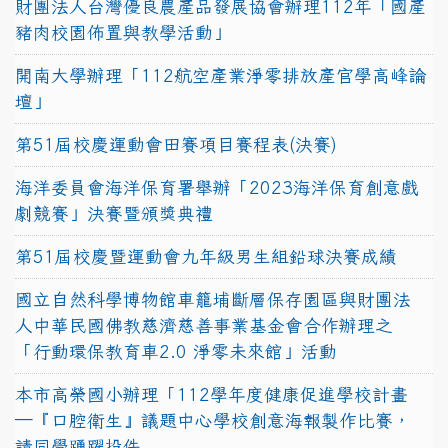
財團法人台灣優良農產品發展協會辦理112年「國產
豬肉校園佈置與教學活動」
開南大學辦理「112航空產業淨零排放產官學高峰論
壇」
第51屆校慶運動會田賽項目賽程表(決賽)
海洋委員會海洋保育署舉辦「2023海洋保育創意戲
劇競賽」決賽暨頒獎典禮
第51屆校慶暨運動會九年級男生組鉛球決賽成績
國立自然科學博物館車籠埔斷層保存園區與財團法
人中華民國佛教慈濟慈善事業基金會合作辦理之
「行動環保教育車2.0 淨零未來館」活動
本市高榮國小辦理「112學年度健康促進學校計畫
─『口腔衛生』議題中心學校創意海報製作比賽，
請同學踴躍投件