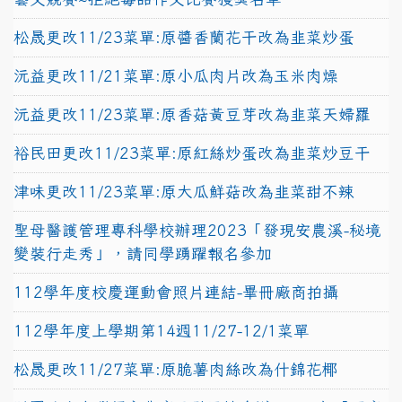
松晟更改11/23菜單:原醬香蘭花干改為韭菜炒蛋
沅益更改11/21菜單:原小瓜肉片改為玉米肉燥
沅益更改11/23菜單:原香菇黃豆芽改為韭菜天婦羅
裕民田更改11/23菜單:原紅絲炒蛋改為韭菜炒豆干
津味更改11/23菜單:原大瓜鮮菇改為韭菜甜不辣
聖母醫護管理專科學校辦理2023「發現安農溪-秘境
變裝行走秀」，請同學踴躍報名參加
112學年度校慶運動會照片連結-畢冊廠商拍攝
112學年度上學期第14週11/27-12/1菜單
松晟更改11/27菜單:原脆薯肉絲改為什錦花椰