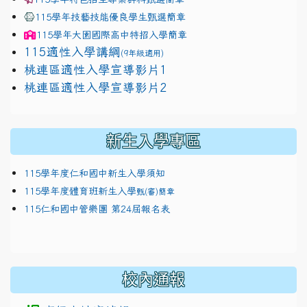
115學年技藝技能優良學生甄選簡章
115學年
大園國際高中
特招入學簡章
115適性入學講綱
(9年級適用)
link to https://docs.google.com/presentation/
桃連區適性入學宣導影片1
link to https://docs.google.com/presentation/
114適性入學講綱
1111
桃連區適性入學宣導影片2
(
新生入學專區
115學年度仁和國中新生入學須知
115學年度體育班新生入學
甄(審)簡章
115仁和國中管樂團 第24屆報名表
校內通報