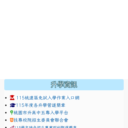
:::
升學資訊
115桃連區免試入學作業入口網
link to https://www.jhjhs.tyc.edu.tw/modules/tadnew
link to http://tyc.entry.ed
link to http://tyc.entry.ed
115年度各升學管道簡章
桃園市升高中五專入學平台
技專校院招生委員會聯合會
115學年特色招生專業群科甄選簡章