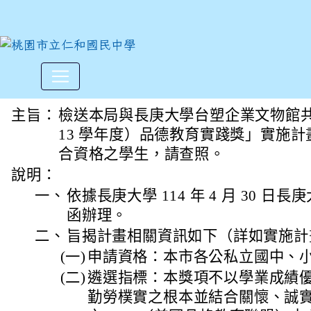
第13屆（113學年度）品德教
:::
主旨：
檢送本局與長庚大學台塑企業文物館共同
13 學年度）品德教育實踐獎」實施計
合資格之學生，請查照。
說明：
一、
依據長庚大學 114 年 4 月 30 日長庚大
函辦理。
二、
旨揭計畫相關資訊如下（詳如實施計
(一)
申請資格：本市各公私立國中、
(二)
遴選指標：本獎項不以學業成績
勤勞樸實之根本並結合關懷、誠