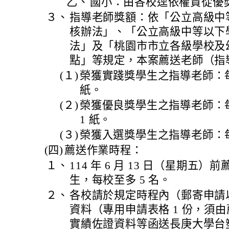
乙、
國小：由各校逕依權責從優
３、
指導老師獎額：依「公立高級中
核辦法」、「公立高級中等以下
法」及「桃園市市立各級學校及
點」等規定，本案薦送老師（指
(１)
榮獲實踐獎學生之指導老師：每名
紙。
(２)
榮獲優良獎學生之指導老師：每
1 紙。
(３)
榮獲入選獎學生之指導老師：每
(四)
薦送作業時程：
１、
114 年 6 月 13 日（星期五
生，每校至多 5 名。
２、
各校請於規定時程內（郵寄申請
資料（專用申請表格 1 份，須
實績佐證資料等函送長庚大學台