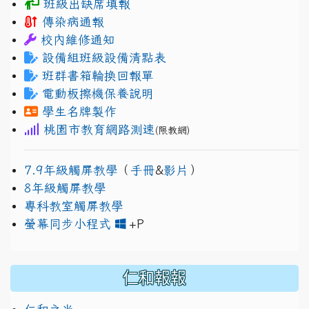
班級出缺席填報
傳染病通報
校內維修通知
設備組班級設備清點表
班群書箱輪換回報單
電動板擦機保養說明
學生名牌製作
桃園市教育網路測速
(限教網)
7.9年級觸屏教學
（
手冊
&
影片
）
8年級觸屏教學
專科教室觸屏教學
link to https://www.jh
link to https://drive.googl
螢幕同步小程式
+P
仁和報報