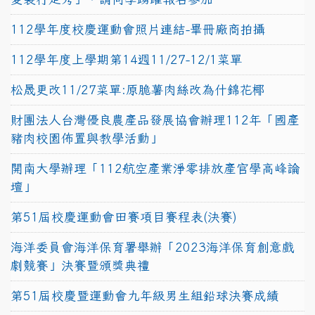
112學年度校慶運動會照片連結-畢冊廠商拍攝
112學年度上學期第14週11/27-12/1菜單
松晟更改11/27菜單:原脆薯肉絲改為什錦花椰
財團法人台灣優良農產品發展協會辦理112年「國產
豬肉校園佈置與教學活動」
開南大學辦理「112航空產業淨零排放產官學高峰論
壇」
第51屆校慶運動會田賽項目賽程表(決賽)
海洋委員會海洋保育署舉辦「2023海洋保育創意戲
劇競賽」決賽暨頒獎典禮
第51屆校慶暨運動會九年級男生組鉛球決賽成績