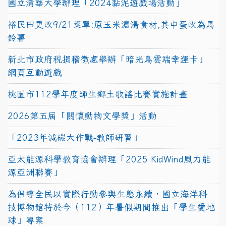
國立清華大學辦理「2024黏泥遊戲場活動」
裕民田更改9/21菜單:原玉米濃湯食材,其中蛋改為馬
鈴薯
新北市政府稅捐稽徵處舉辦「暗光鳥雲端幸運卡」
網頁互動遊戲
桃園市112學年度師生鄉土歌謠比賽實施計畫
2026第五屆「關懷動物文學獎」活動
「2023年減碳大作戰-教師研習」
亞太能源科學教育協會辦理「2025 KidWind風力能
源亞洲聯賽」
為倡導全民以實際行動參與生態永續，國立海洋科
技博物館特於今（112）年暑假期間推出「學生愛地
球」專案