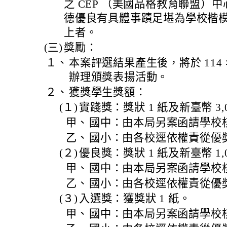
之 CEP （美國品格教育聯盟）
德優良有具體事蹟足堪為學校楷模且
上者。
(三)
獎勵：
１、
本案評選結果產生後，將於 114 年 
辦理頒獎表揚活動。
２、
獲獎學生獎額：
(１)
實踐獎：獎狀 1 紙及新臺幣 3,0
甲、
國中：由本局另案函請學校核
乙、
國小：由各校逕依權責從優
(２)
優良獎：獎狀 1 紙及新臺幣 1,0
甲、
國中：由本局另案函請學校核
乙、
國小：由各校逕依權責從優
(３)
入選獎：獲獎狀 1 紙。
甲、
國中：由本局另案函請學校核