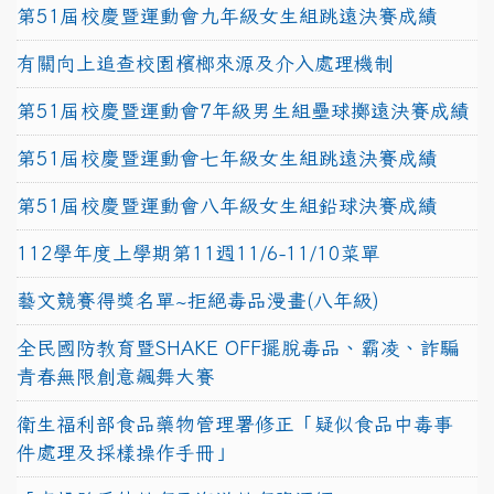
第51屆校慶暨運動會九年級女生組跳遠決賽成績
有關向上追查校園檳榔來源及介入處理機制
第51屆校慶暨運動會7年級男生組壘球擲遠決賽成績
第51屆校慶暨運動會七年級女生組跳遠決賽成績
第51屆校慶暨運動會八年級女生組鉛球決賽成績
112學年度上學期第11週11/6-11/10菜單
藝文競賽得獎名單~拒絕毒品漫畫(八年級)
全民國防教育暨SHAKE OFF擺脫毒品、霸凌、詐騙
青春無限創意飆舞大賽
衛生福利部食品藥物管理署修正「疑似食品中毒事
件處理及採樣操作手冊」