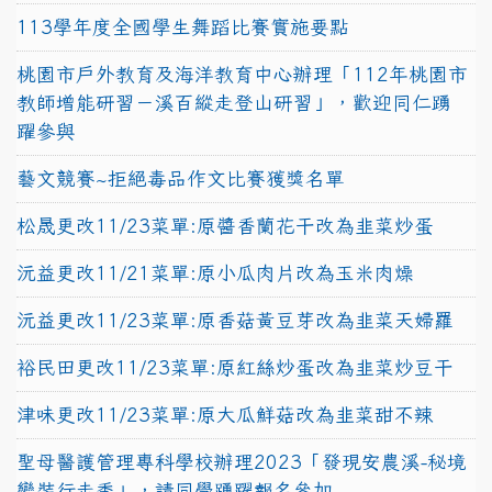
113學年度全國學生舞蹈比賽實施要點
桃園市戶外教育及海洋教育中心辦理「112年桃園市
教師增能研習－溪百縱走登山研習」，歡迎同仁踴
躍參與
藝文競賽~拒絕毒品作文比賽獲獎名單
松晟更改11/23菜單:原醬香蘭花干改為韭菜炒蛋
沅益更改11/21菜單:原小瓜肉片改為玉米肉燥
沅益更改11/23菜單:原香菇黃豆芽改為韭菜天婦羅
裕民田更改11/23菜單:原紅絲炒蛋改為韭菜炒豆干
津味更改11/23菜單:原大瓜鮮菇改為韭菜甜不辣
聖母醫護管理專科學校辦理2023「發現安農溪-秘境
變裝行走秀」，請同學踴躍報名參加