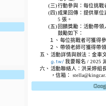
ion/d/1x3bih9gNpRNolaz0znBOn--g7OisECve/edit?usp=
(三)
行動參與：每位挑戰
ion/d/1x3bih9gNpRNolaz0znBOn--g7OisECve/edit?usp=
111ㄅㄅ
link to https://docs.go114適性入學講綱
ogle.co
(
(四)
成果回傳：提供單位
5 張。
(五)
回饋獎勵：活動帶領
鼓勵如下：
１、
每位挑戰者可獲得
２、
帶領老師可獲得帶
五、
活動詳情與辦法：金車
g.tw/
我要報名 / 202
六、
活動聯絡人：洪采婷組長，電話
，信箱： stella@kingcar.
Goo