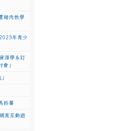
產豬肉教學
023年青少
資源學系訂
研討會」
戰」
馬鈴薯
網頁互動遊