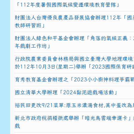
「112年度暑假國際氣候變遷環境教育營隊」
財團法人台灣優良農產品發展協會辦理112年「國
教師研習班」
財團法人綠色和平基金會辦理「角落的氣候正義：2
年戲劇工作坊」
行政院農業委員會林務局與國立臺灣大學地理環境
於112年10月3日(星期二)舉辦「2023國際保育
育秀教育基金會辦理之「2023小小廚神料理爭霸
國立清華大學辦理「2024黏泥遊戲場活動」
裕民田更改9/21菜單:原玉米濃湯食材,其中蛋改為
新北市政府稅捐稽徵處舉辦「暗光鳥雲端幸運卡」
戲