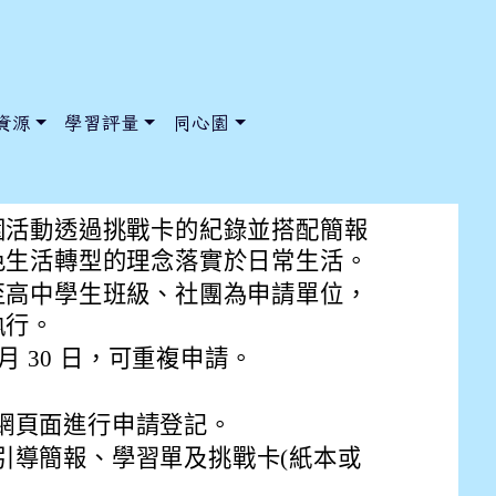
資源
學習評量
同心園
會「2025年減碳大作戰」推廣
園活動透過挑戰卡的紀錄並搭配簡報
色生活轉型的理念落實於日常生活。
至高中學生班級、社團為申請單位，
/ChooseSys?s=05 style=font-size: 1rem; background-color:
/ChooseSys?s=05 style=font-size: 1rem; background-color:
執行。
月 30 日，可重複申請。
網頁面進行申請登記。
引導簡報、學習單及挑戰卡(紙本或