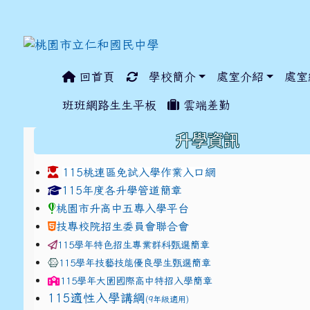
回首頁
學校簡介
處室介紹
處室
:::
班班網路生生平板
雲端差勤
:::
升學資訊
115桃連區免試入學作業入口網
link to https://www.jhjhs.tyc.edu.tw/modules/ta
link to http://tyc.entr
link to http://tyc.entr
115年度各升學管道簡章
桃園市升高中五專入學平台
技專校院招生委員會聯合會
115學年特色招生專業群科甄選簡章
115學年技藝技能優良學生甄選簡章
115學年
大園國際高中
特招入學簡章
115適性入學講綱
(9年級適用)