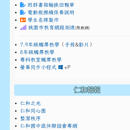
班群書箱輪換回報單
電動板擦機保養說明
學生名牌製作
桃園市教育網路測速
(限教網)
7.9年級觸屏教學
（
手冊
&
影片
）
8年級觸屏教學
專科教室觸屏教學
link to https://www
link to https://drive.g
螢幕同步小程式
+P
仁和報報
仁和之光
仁和同心園
整潔秩序
仁和國中退休聯誼會專網