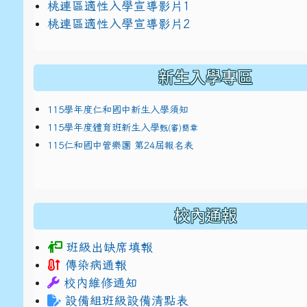
link to https://docs.google.com/presentat
桃連區適性入學宣導影片1
link to https://docs.google.com/presentat
114適性入學講綱
1
桃連區適性入學宣導影片2
(
新生入學專區
115學年度仁和國中新生入學須知
115學年度體育班新生入學
甄(審)簡章
115仁和國中管樂團 第24屆報名表
校內通報
班級出缺席填報
傳染病通報
校內維修通知
設備組班級設備清點表