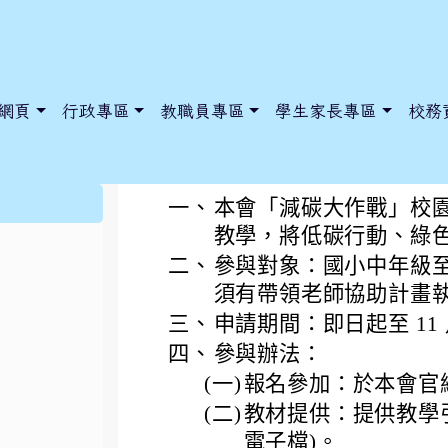
網頁
行政專區
教職員專區
學生家長專區
校務
財團法人金車文教基金
:::
一、
本會「減碳大作戰」校
教學，將低碳行動、綠
二、
參與對象：國小中年級
dnews/index.php?nsn=5425
y.edu.tw/NoExamImitate_TL/NoExamImitateHome/Page/Public
y.edu.tw/NoExamImitate_TL/NoExamImitateHome/Page/Public
須有帶領老師協助計畫
三、
申請期間：即日起至 11 
四、
參與辦法：
(一)
報名參加：於本會官
(二)
教材提供：提供教學
電子檔)。