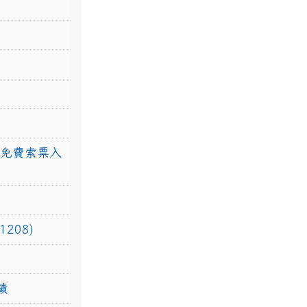
館免費索票入
208)
績