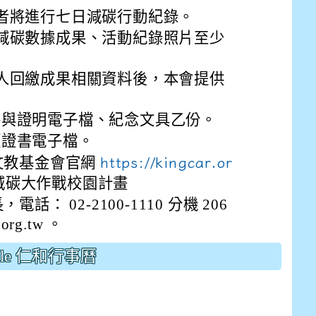
drive_link&ouid=115921082145615632562&rtpof=true&
者將進行七日減碳行動紀錄。
drive_link&ouid=115921082145615632562&rtpof=true&
m/presentation/d/14fN7FrCDS9g9keYgSUmfVbCTNGSK
減碳數據成果、活動紀錄照片至少
人回繳成果相關資料後，本會提供
參與證明電子檔、紀念文具乙份。
領證書電子檔。
文教基金會官網
https://kingcar.or
5 減碳大作戰校園計畫
： 02-2100-1110 分機 206
org.tw 。
gle 仁和行事曆