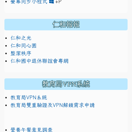
link to https://www.jh
link to https://drive.googl
螢幕同步小程式
+P
仁和報報
仁和之光
仁和同心園
整潔秩序
仁和國中退休聯誼會專網
教育局VPN系統
教育局VPN系統
教育局雙重驗證及VPN解鎖需求申請
營養午餐意見調查