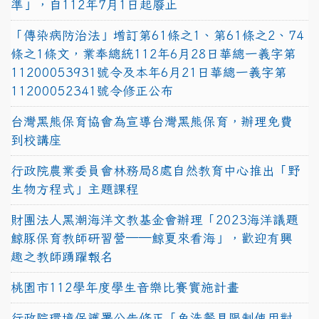
準」，自112年7月1日起廢止
「傳染病防治法」增訂第61條之1、第61條之2、74
條之1條文，業奉總統112年6月28日華總一義字第
11200053931號令及本年6月21日華總一義字第
11200052341號令修正公布
台灣黑熊保育協會為宣導台灣黑熊保育，辦理免費
到校講座
行政院農業委員會林務局8處自然教育中心推出「野
生物方程式」主題課程
財團法人黑潮海洋文教基金會辦理「2023海洋議題
鯨豚保育教師研習營──鯨夏來看海」，歡迎有興
趣之教師踴躍報名
桃園市112學年度學生音樂比賽實施計畫
行政院環境保護署公告修正「免洗餐具限制使用對