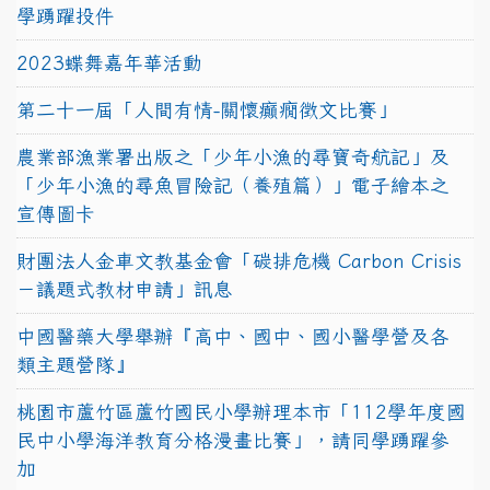
學踴躍投件
2023蝶舞嘉年華活動
第二十一屆「人間有情-關懷癲癇徵文比賽」
農業部漁業署出版之「少年小漁的尋寶奇航記」及
「少年小漁的尋魚冒險記（養殖篇）」電子繪本之
宣傳圖卡
財團法人金車文教基金會「碳排危機 Carbon Crisis
－議題式教材申請」訊息
中國醫藥大學舉辦『高中、國中、國小醫學營及各
類主題營隊』
桃園市蘆竹區蘆竹國民小學辦理本市「112學年度國
民中小學海洋教育分格漫畫比賽」，請同學踴躍參
加