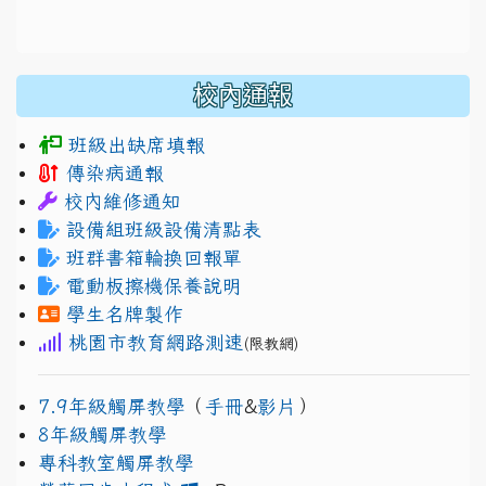
校內通報
班級出缺席填報
傳染病通報
校內維修通知
設備組班級設備清點表
班群書箱輪換回報單
電動板擦機保養說明
學生名牌製作
桃園市教育網路測速
(限教網)
7.9年級觸屏教學
（
手冊
&
影片
）
8年級觸屏教學
專科教室觸屏教學