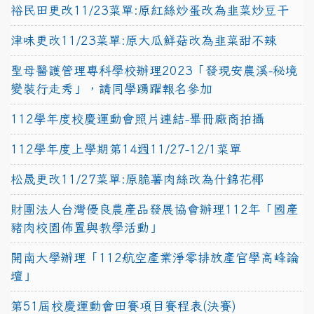
裕民田更改11/23菜單:原紅絲炒蛋改為韭菜炒豆干
津味更改11/23菜單:原大瓜鮮菇改為韭菜甜不辣
聖母醫護管理專科學校辦理2023「發現安農溪-秘境
變裝行走秀」，請同學踴躍報名參加
112學年度校慶運動會照片連結-畢冊廠商拍攝
112學年度上學期第14週11/27-12/1菜單
松晟更改11/27菜單:原脆薯肉絲改為什錦花椰
財團法人台灣優良農產品發展協會辦理112年「國產
豬肉校園佈置與教學活動」
開南大學辦理「112航空產業淨零排放產官學高峰論
壇」
第51屆校慶運動會田賽項目賽程表(決賽)