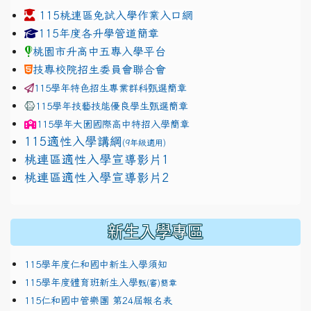
115桃連區免試入學作業入口網
link to https://www.jhjhs.tyc.edu.tw/modules/tadnew
link to http://tyc.entry.ed
link to http://tyc.entry.ed
115年度各升學管道簡章
桃園市升高中五專入學平台
技專校院招生委員會聯合會
115學年特色招生專業群科甄選簡章
115學年技藝技能優良學生甄選簡章
115學年
大園國際高中
特招入學簡章
115適性入學講綱
(9年級適用)
link to https://docs.google.com/presentation/
桃連區適性入學宣導影片1
link to https://docs.google.com/presentation/
114適性入學講綱
1111
桃連區適性入學宣導影片2
(
新生入學專區
115學年度仁和國中新生入學須知
115學年度體育班新生入學
甄(審)簡章
115仁和國中管樂團 第24屆報名表