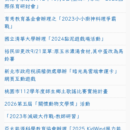
際保育研討會」
育秀教育基金會辦理之「2023小小廚神料理爭霸
戰」
國立清華大學辦理「2024黏泥遊戲場活動」
裕民田更改9/21菜單:原玉米濃湯食材,其中蛋改為馬
鈴薯
新北市政府稅捐稽徵處舉辦「暗光鳥雲端幸運卡」
網頁互動遊戲
桃園市112學年度師生鄉土歌謠比賽實施計畫
2026第五屆「關懷動物文學獎」活動
「2023年減碳大作戰-教師研習」
亞太能源科學教育協會辦理「2025 KidWind風力能