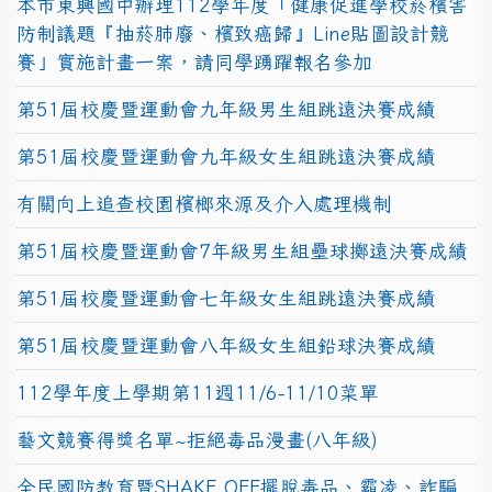
本市東興國中辦理112學年度「健康促進學校菸檳害
防制議題『抽菸肺廢、檳致癌歸』Line貼圖設計競
賽」實施計畫一案，請同學踴躍報名參加
第51屆校慶暨運動會九年級男生組跳遠決賽成績
第51屆校慶暨運動會九年級女生組跳遠決賽成績
有關向上追查校園檳榔來源及介入處理機制
第51屆校慶暨運動會7年級男生組壘球擲遠決賽成績
第51屆校慶暨運動會七年級女生組跳遠決賽成績
第51屆校慶暨運動會八年級女生組鉛球決賽成績
112學年度上學期第11週11/6-11/10菜單
藝文競賽得獎名單~拒絕毒品漫畫(八年級)
全民國防教育暨SHAKE OFF擺脫毒品、霸凌、詐騙