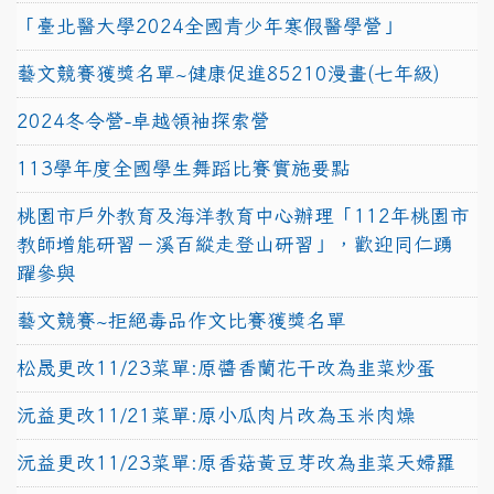
「臺北醫大學2024全國青少年寒假醫學營」
藝文競賽獲獎名單~健康促進85210漫畫(七年級)
2024冬令營-卓越領袖探索營
113學年度全國學生舞蹈比賽實施要點
桃園市戶外教育及海洋教育中心辦理「112年桃園市
教師增能研習－溪百縱走登山研習」，歡迎同仁踴
躍參與
藝文競賽~拒絕毒品作文比賽獲獎名單
松晟更改11/23菜單:原醬香蘭花干改為韭菜炒蛋
沅益更改11/21菜單:原小瓜肉片改為玉米肉燥
沅益更改11/23菜單:原香菇黃豆芽改為韭菜天婦羅