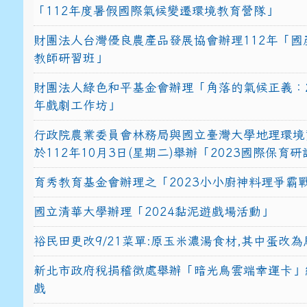
「112年度暑假國際氣候變遷環境教育營隊」
財團法人台灣優良農產品發展協會辦理112年「國
教師研習班」
財團法人綠色和平基金會辦理「角落的氣候正義：2
年戲劇工作坊」
行政院農業委員會林務局與國立臺灣大學地理環境
於112年10月3日(星期二)舉辦「2023國際保育
育秀教育基金會辦理之「2023小小廚神料理爭霸
國立清華大學辦理「2024黏泥遊戲場活動」
裕民田更改9/21菜單:原玉米濃湯食材,其中蛋改為
新北市政府稅捐稽徵處舉辦「暗光鳥雲端幸運卡」
戲