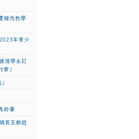
產豬肉教學
023年青少
資源學系訂
研討會」
戰」
馬鈴薯
網頁互動遊