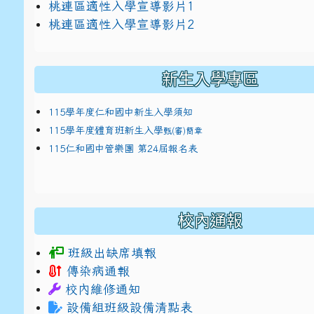
link to https://docs.google.com/presentat
桃連區適性入學宣導影片1
link to https://docs.google.com/presentat
114適性入學講綱
1
桃連區適性入學宣導影片2
(
新生入學專區
115學年度仁和國中新生入學須知
115學年度體育班新生入學
甄(審)簡章
115仁和國中管樂團 第24屆報名表
校內通報
班級出缺席填報
傳染病通報
校內維修通知
設備組班級設備清點表