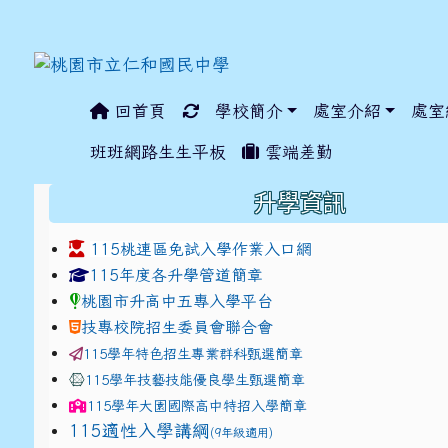
回首頁
學校簡介
處室介紹
處室
:::
班班網路生生平板
雲端差勤
:::
升學資訊
115桃連區免試入學作業入口網
link to https://www.jhjhs.tyc.edu.tw/modules/ta
link to http://tyc.entr
link to http://tyc.entr
115年度各升學管道簡章
桃園市升高中五專入學平台
技專校院招生委員會聯合會
115學年特色招生專業群科甄選簡章
115學年技藝技能優良學生甄選簡章
115學年
大園國際高中
特招入學簡章
115適性入學講綱
(9年級適用)