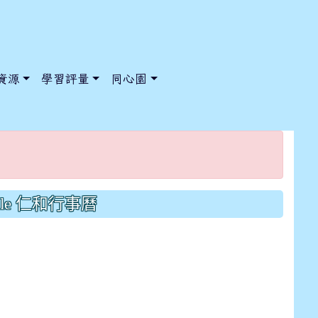
資源
學習評量
同心園
/ChooseSys?s=05 style=font-size: 1rem; background-color:
/ChooseSys?s=05 style=font-size: 1rem; background-color:
gle 仁和行事曆