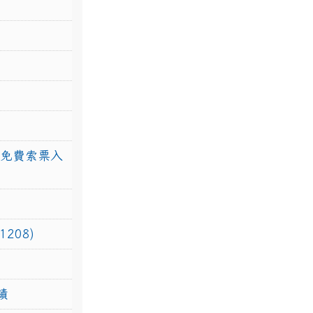
館免費索票入
208)
績