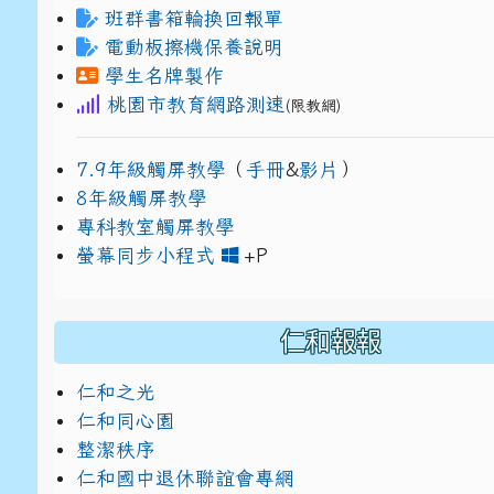
班群書箱輪換回報單
電動板擦機保養說明
學生名牌製作
桃園市教育網路測速
(限教網)
7.9年級觸屏教學
（
手冊
&
影片
）
8年級觸屏教學
專科教室觸屏教學
link to https://www
link to https://drive.g
螢幕同步小程式
+P
仁和報報
仁和之光
仁和同心園
整潔秩序
仁和國中退休聯誼會專網