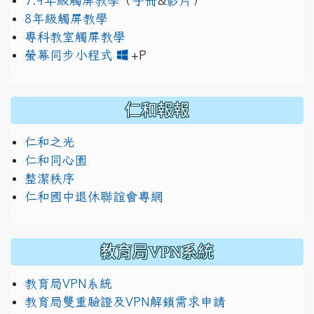
7.9年級觸屏教學
（
手冊
&
影片
）
8年級觸屏教學
專科教室觸屏教學
link to https://www.jh
link to https://drive.googl
螢幕同步小程式
+P
仁和報報
仁和之光
仁和同心園
整潔秩序
仁和國中退休聯誼會專網
教育局VPN系統
教育局VPN系統
教育局雙重驗證及VPN解鎖需求申請