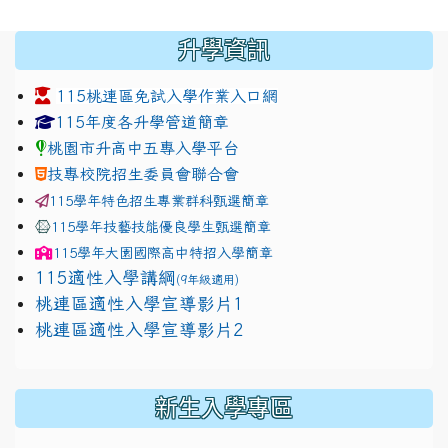
:::
升學資訊
115桃連區免試入學作業入口網
link to https://www.jhjhs.tyc.edu.tw/modules/tadnew
link to http://tyc.entry.ed
link to http://tyc.entry.ed
115年度各升學管道簡章
桃園市升高中五專入學平台
技專校院招生委員會聯合會
115學年特色招生專業群科甄選簡章
115學年技藝技能優良學生甄選簡章
115學年
大園國際高中
特招入學簡章
115適性入學講綱
(9年級適用)
link to https://docs.google.com/presentation/
桃連區適性入學宣導影片1
link to https://docs.google.com/presentation/
114適性入學講綱
1111
桃連區適性入學宣導影片2
(
新生入學專區