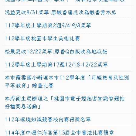
沅益更改8/31菜單:原蝦香蒲瓜改為蝦香青木瓜
112學年度上學期第2週9/4-9/8菜單
112學年度桃園市學生美術比賽
松晟更改12/22菜單:原香Q白飯改為地瓜飯
112學年度上學期第17週12/18-12/22菜單
本市霞雲國小辦理本市112學年度「月經教育及性別
平等教育」繪畫比賽
本府衛生局辦理之「桃園市電子煙危害知識答題抽
好禮問卷活動」
112年環境知識競賽校內賽得獎名單
114年度中壢仁海宮第13屆全市書法比賽簡章