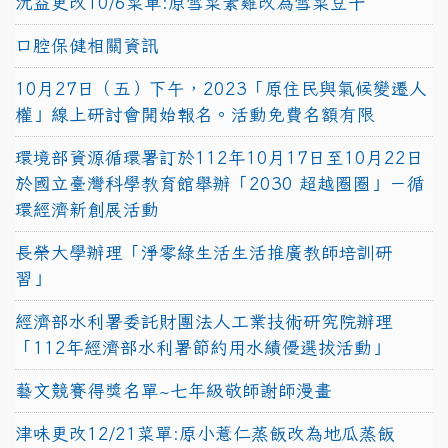
沅益更改10/6菜單:原雪菜素雞改為雪菜豆干
口腔保健相關資訊
10月27日（五）下午，2023「原住民與氣候變遷人
權」線上研討會開始報名。活動免費名額有限
環境部資源循環署訂於112年10月17日至10月22日
於國立臺灣科學教育館舉辦「2030 超越圈圈」－循
環經濟新創展活動
長榮大學辦理「淨零綠生活生活推廣教師培訓研
習」
經濟部水利署委託財團法人工業技術研究院辦理
「112年經濟部水利署節約用水績優選拔活動」
藝文競賽得獎名單~七年級敬師謝師漫畫
津味更改12/21菜單:原小薏仁蒸飯改為地瓜蒸飯