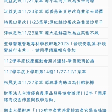
沅益更改11/21菜單:原小瓜肉片改為玉米肉燥
沅益更改11/23菜單:原香菇黃豆芽改為韭菜天婦羅
裕民田更改11/23菜單:原紅絲炒蛋改為韭菜炒豆干
津味更改11/23菜單:原大瓜鮮菇改為韭菜甜不辣
聖母醫護管理專科學校辦理2023「發現安農溪-秘境
變裝行走秀」，請同學踴躍報名參加
112學年度校慶運動會照片連結-畢冊廠商拍攝
112學年度上學期第14週11/27-12/1菜單
松晟更改11/27菜單:原脆薯肉絲改為什錦花椰
財團法人台灣優良農產品發展協會辦理112年「國產
豬肉校園佈置與教學活動」
開南大學辦理「112航空產業淨零排放產官學高峰論