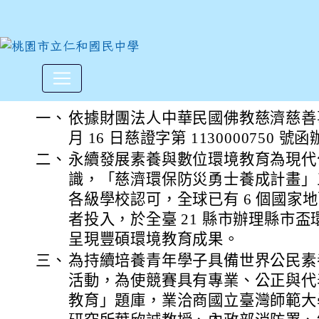
第四屆「慈濟x PaGamO【
:::
一、
依據財團法人中華民國佛教慈濟慈善事業
月 16 日慈證字第 1130000750 號
二、
永續發展素養與數位環境教育為現代
識，「慈濟環保防災勇士養成計畫」
各級學校認可，全球已有 6 個國家地
者投入，於全臺 21 縣市辦理縣市盃環
呈現豐碩環境教育成果。
三、
為持續培養青年學子具備世界公民素
活動，為使競賽具有專業、公正與代
教育」題庫，業洽商國立臺灣師範大