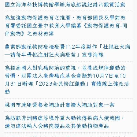
國立海洋科技博物館舉辦海底船說紀錄片觀賞活動
為加強動物保護教育之推廣，教育部國民及學前教
育署委託國立臺中教育大學編纂《動物保護教育-同
伴動物》之教材教案
農業部動植物防疫檢疫署112年度製作「杜絕狂犬病
—請每年帶牠注射狂犬病疫苗」宣導海報
為提高國人對乳癌防治的重視，並養成規律運動的
習慣，財團法人臺灣癌症基金會擬於10月7日至10
月31日辦理「2023全民粉紅運動」實體線上健走活
動
桃園市凍卵營養金補助計畫擴大補助對象一案
為防範非洲豬瘟等境外重大動物傳染病入侵我國，
請勿違法輸入含豬肉製品及其他動植物產品