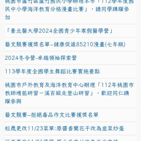
桃園市蘆竹區蘆竹國民小學辦理本市「112學年度國
民中小學海洋教育分格漫畫比賽」，請同學踴躍參
加
「臺北醫大學2024全國青少年寒假醫學營」
藝文競賽獲獎名單~健康促進85210漫畫(七年級)
2024冬令營-卓越領袖探索營
113學年度全國學生舞蹈比賽實施要點
桃園市戶外教育及海洋教育中心辦理「112年桃園市
教師增能研習－溪百縱走登山研習」，歡迎同仁踴
躍參與
藝文競賽~拒絕毒品作文比賽獲獎名單
松晟更改11/23菜單:原醬香蘭花干改為韭菜炒蛋