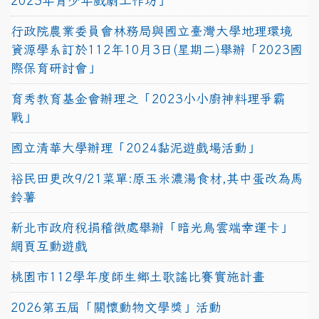
2023年青少年戲劇工作坊」
行政院農業委員會林務局與國立臺灣大學地理環境
資源學系訂於112年10月3日(星期二)舉辦「2023國
際保育研討會」
育秀教育基金會辦理之「2023小小廚神料理爭霸
戰」
國立清華大學辦理「2024黏泥遊戲場活動」
裕民田更改9/21菜單:原玉米濃湯食材,其中蛋改為馬
鈴薯
新北市政府稅捐稽徵處舉辦「暗光鳥雲端幸運卡」
網頁互動遊戲
桃園市112學年度師生鄉土歌謠比賽實施計畫
2026第五屆「關懷動物文學獎」活動