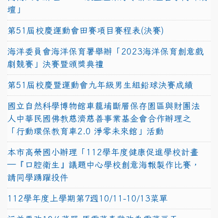
壇」
第51屆校慶運動會田賽項目賽程表(決賽)
海洋委員會海洋保育署舉辦「2023海洋保育創意戲
劇競賽」決賽暨頒獎典禮
第51屆校慶暨運動會九年級男生組鉛球決賽成績
國立自然科學博物館車籠埔斷層保存園區與財團法
人中華民國佛教慈濟慈善事業基金會合作辦理之
「行動環保教育車2.0 淨零未來館」活動
本市高榮國小辦理「112學年度健康促進學校計畫
─『口腔衛生』議題中心學校創意海報製作比賽，
請同學踴躍投件
112學年度上學期第7週10/11-10/13菜單