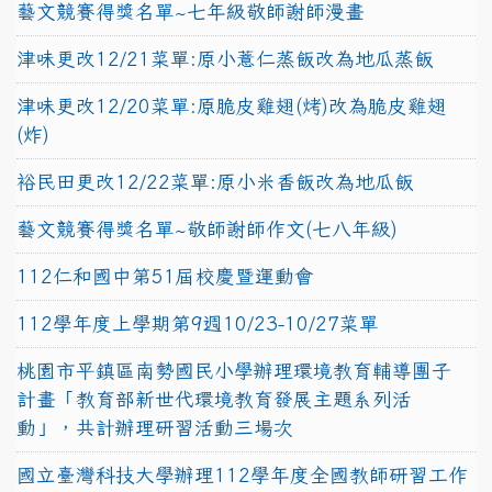
藝文競賽得獎名單~七年級敬師謝師漫畫
津味更改12/21菜單:原小薏仁蒸飯改為地瓜蒸飯
津味更改12/20菜單:原脆皮雞翅(烤)改為脆皮雞翅
(炸)
裕民田更改12/22菜單:原小米香飯改為地瓜飯
藝文競賽得獎名單~敬師謝師作文(七八年級)
112仁和國中第51屆校慶暨運動會
112學年度上學期第9週10/23-10/27菜單
桃園市平鎮區南勢國民小學辦理環境教育輔導團子
計畫「教育部新世代環境教育發展主題系列活
動」，共計辦理研習活動三場次
國立臺灣科技大學辦理112學年度全國教師研習工作