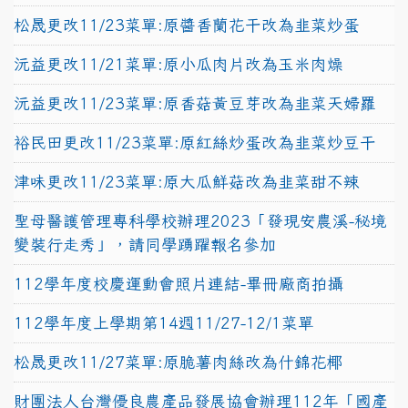
松晟更改11/23菜單:原醬香蘭花干改為韭菜炒蛋
沅益更改11/21菜單:原小瓜肉片改為玉米肉燥
沅益更改11/23菜單:原香菇黃豆芽改為韭菜天婦羅
裕民田更改11/23菜單:原紅絲炒蛋改為韭菜炒豆干
津味更改11/23菜單:原大瓜鮮菇改為韭菜甜不辣
聖母醫護管理專科學校辦理2023「發現安農溪-秘境
變裝行走秀」，請同學踴躍報名參加
112學年度校慶運動會照片連結-畢冊廠商拍攝
112學年度上學期第14週11/27-12/1菜單
松晟更改11/27菜單:原脆薯肉絲改為什錦花椰
財團法人台灣優良農產品發展協會辦理112年「國產