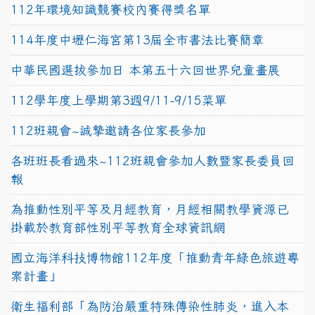
112年環境知識競賽校內賽得獎名單
114年度中壢仁海宮第13屆全市書法比賽簡章
中華民國選拔參加日 本第五十六回世界兒童畫展
112學年度上學期第3週9/11-9/15菜單
112班親會~誠摯邀請各位家長參加
各班班長看過來~112班親會參加人數暨家長委員回
報
為推動性別平等及月經教育，月經相關教學資源已
掛載於教育部性別平等教育全球資訊網
國立海洋科技博物館112年度「推動青年綠色旅遊專
案計畫」
衛生福利部「為防治嚴重特殊傳染性肺炎，進入本