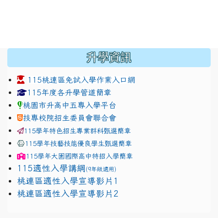
:::
升學資訊
115桃連區免試入學作業入口網
link to https://www.jhjhs.tyc.edu.tw/modules/tadnew
link to http://tyc.entry.ed
link to http://tyc.entry.ed
115年度各升學管道簡章
桃園市升高中五專入學平台
技專校院招生委員會聯合會
115學年特色招生專業群科甄選簡章
115學年技藝技能優良學生甄選簡章
115學年
大園國際高中
特招入學簡章
115適性入學講綱
(9年級適用)
link to https://docs.google.com/presentation/
桃連區適性入學宣導影片1
link to https://docs.google.com/presentation/
114適性入學講綱
1111
桃連區適性入學宣導影片2
(