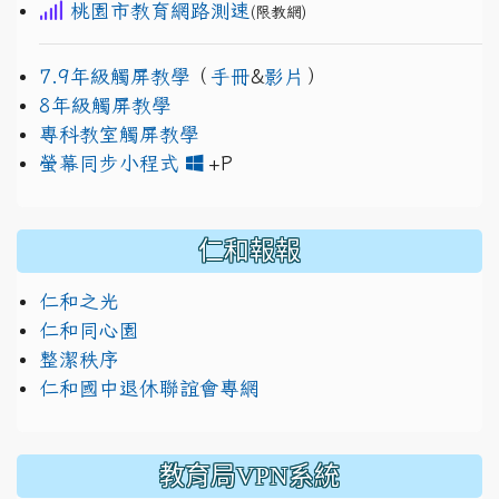
桃園市教育網路測速
(限教網)
7.9年級觸屏教學
（
手冊
&
影片
）
8年級觸屏教學
專科教室觸屏教學
link to https://www.jh
link to https://drive.googl
螢幕同步小程式
+P
仁和報報
仁和之光
仁和同心園
整潔秩序
仁和國中退休聯誼會專網
教育局VPN系統