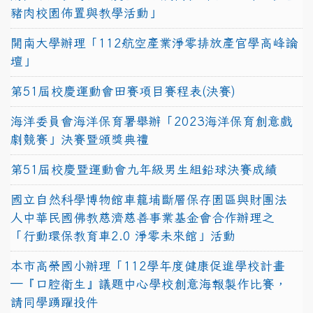
豬肉校園佈置與教學活動」
開南大學辦理「112航空產業淨零排放產官學高峰論
壇」
第51屆校慶運動會田賽項目賽程表(決賽)
海洋委員會海洋保育署舉辦「2023海洋保育創意戲
劇競賽」決賽暨頒獎典禮
第51屆校慶暨運動會九年級男生組鉛球決賽成績
國立自然科學博物館車籠埔斷層保存園區與財團法
人中華民國佛教慈濟慈善事業基金會合作辦理之
「行動環保教育車2.0 淨零未來館」活動
本市高榮國小辦理「112學年度健康促進學校計畫
─『口腔衛生』議題中心學校創意海報製作比賽，
請同學踴躍投件