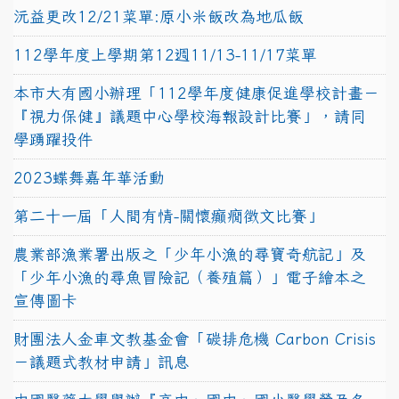
沅益更改12/21菜單:原小米飯改為地瓜飯
112學年度上學期第12週11/13-11/17菜單
本市大有國小辦理「112學年度健康促進學校計畫－
『視力保健』議題中心學校海報設計比賽」，請同
學踴躍投件
2023蝶舞嘉年華活動
第二十一屆「人間有情-關懷癲癇徵文比賽」
農業部漁業署出版之「少年小漁的尋寶奇航記」及
「少年小漁的尋魚冒險記（養殖篇）」電子繪本之
宣傳圖卡
財團法人金車文教基金會「碳排危機 Carbon Crisis
－議題式教材申請」訊息