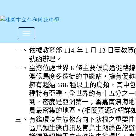
交通部觀光署雲嘉南濱海國家
:::
一、
依據教育部 114 年 1 月 13 日臺教資(
號函辦理。
二、
臺灣位處世界 8 條主要候鳥遷徙路
澳候鳥度冬遷徙的中繼站，擁有優越
擁有超過 686 種以上的鳥類，其中包含
種特有亞種，全世界約有十五分之一
到，密度是亞洲第一；雲嘉南濱海地
鳥最密集的地區。(相關資源介紹詳如
三、
有鑑環境生態教育向下紮根之重要性
區鳥類生態資訊及賞鳥生態綠色旅遊