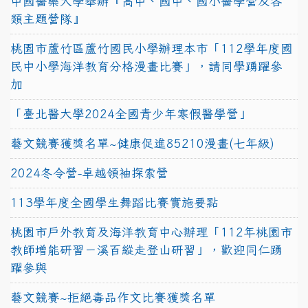
中國醫藥大學舉辦『高中、國中、國小醫學營及各
類主題營隊』
桃園市蘆竹區蘆竹國民小學辦理本市「112學年度國
民中小學海洋教育分格漫畫比賽」，請同學踴躍參
加
「臺北醫大學2024全國青少年寒假醫學營」
藝文競賽獲獎名單~健康促進85210漫畫(七年級)
2024冬令營-卓越領袖探索營
113學年度全國學生舞蹈比賽實施要點
桃園市戶外教育及海洋教育中心辦理「112年桃園市
教師增能研習－溪百縱走登山研習」，歡迎同仁踴
躍參與
藝文競賽~拒絕毒品作文比賽獲獎名單