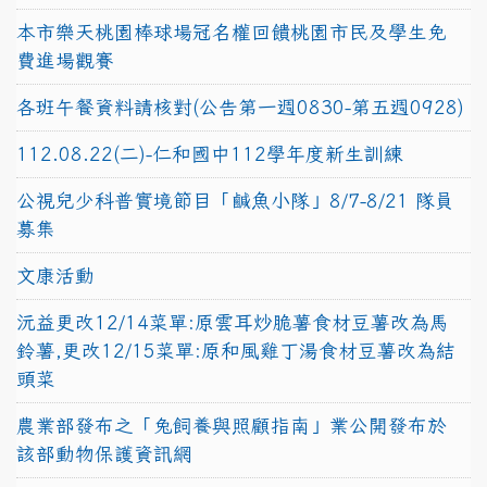
本市樂天桃園棒球場冠名權回饋桃園市民及學生免
費進場觀賽
各班午餐資料請核對(公告第一週0830-第五週0928)
112.08.22(二)-仁和國中112學年度新生訓練
公視兒少科普實境節目「鹹魚小隊」8/7-8/21 隊員
募集
文康活動
沅益更改12/14菜單:原雲耳炒脆薯食材豆薯改為馬
鈴薯,更改12/15菜單:原和風雞丁湯食材豆薯改為結
頭菜
農業部發布之「兔飼養與照顧指南」業公開發布於
該部動物保護資訊網