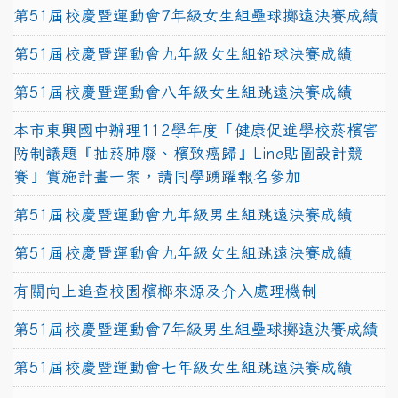
第51屆校慶暨運動會7年級女生組壘球擲遠決賽成績
第51屆校慶暨運動會九年級女生組鉛球決賽成績
第51屆校慶暨運動會八年級女生組跳遠決賽成績
本市東興國中辦理112學年度「健康促進學校菸檳害
防制議題『抽菸肺廢、檳致癌歸』Line貼圖設計競
賽」實施計畫一案，請同學踴躍報名參加
第51屆校慶暨運動會九年級男生組跳遠決賽成績
第51屆校慶暨運動會九年級女生組跳遠決賽成績
有關向上追查校園檳榔來源及介入處理機制
第51屆校慶暨運動會7年級男生組壘球擲遠決賽成績
第51屆校慶暨運動會七年級女生組跳遠決賽成績