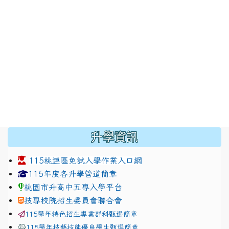
:::
升學資訊
115桃連區免試入學作業入口網
link to https://www.jhjhs.tyc.edu.tw/modules/tadnew
link to http://tyc.entry.ed
link to http://tyc.entry.ed
115年度各升學管道簡章
桃園市升高中五專入學平台
技專校院招生委員會聯合會
115學年特色招生專業群科甄選簡章
115學年技藝技能優良學生甄選簡章