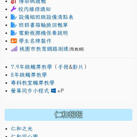
傳染病通報
校內維修通知
設備組班級設備清點表
班群書箱輪換回報單
電動板擦機保養說明
學生名牌製作
桃園市教育網路測速
(限教網)
7.9年級觸屏教學
（
手冊
&
影片
）
8年級觸屏教學
專科教室觸屏教學
link to https://www.jh
link to https://drive.googl
螢幕同步小程式
+P
仁和報報
仁和之光
仁和同心園