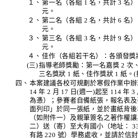
１、
第一名（各組 1 名，共計 3 名）
元。
２、
第二名（各組 2 名，共計 6 名）
元。
３、
第三名（各組 3 名，共計 9 名）
元。
４、
佳作（各組若干名）：各頒發獎狀
(三)
指導老師獎勵：第一名嘉獎 2 次、
三名獎狀 1 紙、佳作獎狀 1 紙
四、
本案建議各校可規劃於寒假作業中辦
14 年 2 月 17 日(週一)起至 114 年
為慿）；參賽者自備紙張，報名表及
面列印」於同一張紙，並於畫紙背後
（如附件一）及親筆簽名之著作權讓
二）送（寄）至大有國小（地址： 33
有路 220 號）學務處收，並請於