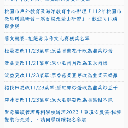
桃園市戶外教育及海洋教育中心辦理「112年桃園市
教師增能研習－溪百縱走登山研習」，歡迎同仁踴
躍參與
藝文競賽~拒絕毒品作文比賽獲獎名單
松晟更改11/23菜單:原醬香蘭花干改為韭菜炒蛋
沅益更改11/21菜單:原小瓜肉片改為玉米肉燥
沅益更改11/23菜單:原香菇黃豆芽改為韭菜天婦羅
裕民田更改11/23菜單:原紅絲炒蛋改為韭菜炒豆干
津味更改11/23菜單:原大瓜鮮菇改為韭菜甜不辣
聖母醫護管理專科學校辦理2023「發現安農溪-秘境
變裝行走秀」，請同學踴躍報名參加