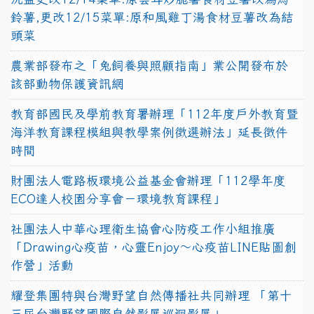
鈴薯,更改12/15菜單:原和風雞丁湯食材豆薯改為結
頭菜
農業部發布之「兔飼養與照顧指南」業公開發布於
該部動物保護資訊網
教育部國民及學前教育署辦理「112年度戶外教育暨
海洋教育課程模組與教學案例徵選辦法」延長徵件
時間
財團法人電路板環境公益基金會辦理「112學年度
ECO達人校園分享會－環境教育課程」
社團法人中華心理衛生協會心防疫工作小組推廣
「Drawing心疫苗，心靈Enjoy〜心疫苗LINE貼圖創
作營」活動
耀登集團特與台灣野望自然傳播社共同辦理 「第十
三屆台灣野望國際自然影展巡迴影展」