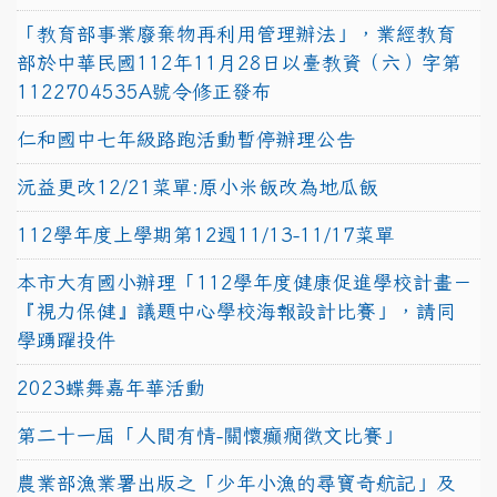
「教育部事業廢棄物再利用管理辦法」，業經教育
部於中華民國112年11月28日以臺教資（六）字第
1122704535A號令修正發布
仁和國中七年級路跑活動暫停辦理公告
沅益更改12/21菜單:原小米飯改為地瓜飯
112學年度上學期第12週11/13-11/17菜單
本市大有國小辦理「112學年度健康促進學校計畫－
『視力保健』議題中心學校海報設計比賽」，請同
學踴躍投件
2023蝶舞嘉年華活動
第二十一屆「人間有情-關懷癲癇徵文比賽」
農業部漁業署出版之「少年小漁的尋寶奇航記」及