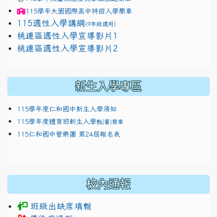
115學年
大園國際高中
特招入學簡章
115適性入學講綱
(9年級適用)
link to https://docs.google.com/presentation/
桃連區適性入學宣導影片1
link to https://docs.google.com/presentation/
114適性入學講綱
1111
桃連區適性入學宣導影片2
(
新生入學專區
115學年度仁和國中新生入學須知
115學年度體育班新生入學
甄(審)簡章
115仁和國中管樂團 第24屆報名表
校內通報
班級出缺席填報