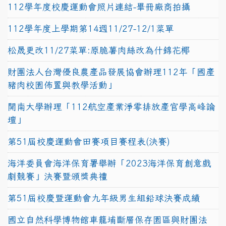
112學年度校慶運動會照片連結-畢冊廠商拍攝
112學年度上學期第14週11/27-12/1菜單
松晟更改11/27菜單:原脆薯肉絲改為什錦花椰
財團法人台灣優良農產品發展協會辦理112年「國產
豬肉校園佈置與教學活動」
開南大學辦理「112航空產業淨零排放產官學高峰論
壇」
第51屆校慶運動會田賽項目賽程表(決賽)
海洋委員會海洋保育署舉辦「2023海洋保育創意戲
劇競賽」決賽暨頒獎典禮
第51屆校慶暨運動會九年級男生組鉛球決賽成績
國立自然科學博物館車籠埔斷層保存園區與財團法