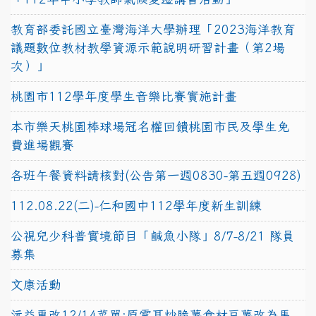
教育部委託國立臺灣海洋大學辦理「2023海洋教育
議題數位教材教學資源示範說明研習計畫（第2場
次）」
桃園市112學年度學生音樂比賽實施計畫
本市樂天桃園棒球場冠名權回饋桃園市民及學生免
費進場觀賽
各班午餐資料請核對(公告第一週0830-第五週0928)
112.08.22(二)-仁和國中112學年度新生訓練
公視兒少科普實境節目「鹹魚小隊」8/7-8/21 隊員
募集
文康活動
沅益更改12/14菜單:原雲耳炒脆薯食材豆薯改為馬