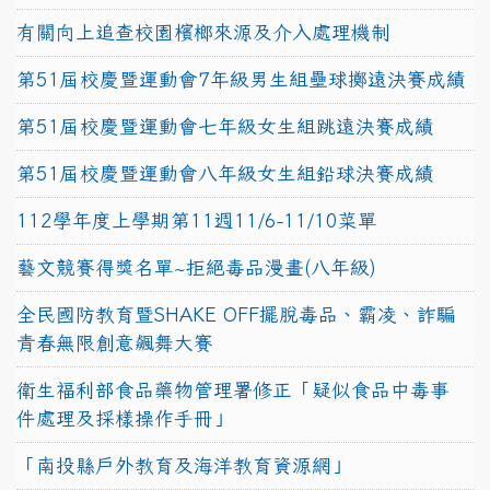
有關向上追查校園檳榔來源及介入處理機制
第51屆校慶暨運動會7年級男生組壘球擲遠決賽成績
第51屆校慶暨運動會七年級女生組跳遠決賽成績
第51屆校慶暨運動會八年級女生組鉛球決賽成績
112學年度上學期第11週11/6-11/10菜單
藝文競賽得獎名單~拒絕毒品漫畫(八年級)
全民國防教育暨SHAKE OFF擺脫毒品、霸凌、詐騙
青春無限創意飆舞大賽
衛生福利部食品藥物管理署修正「疑似食品中毒事
件處理及採樣操作手冊」
「南投縣戶外教育及海洋教育資源網」