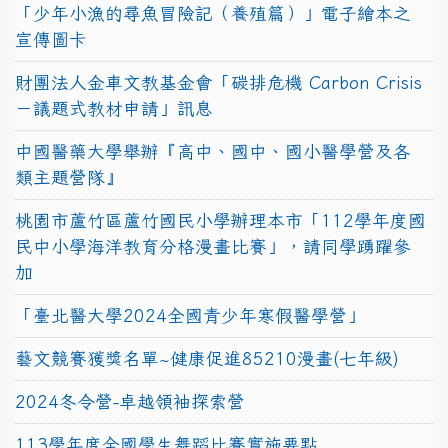
「少年小漁的尋魚冒險記（養殖篇）」電子繪本之
宣傳圖卡
財團法人金車文教基金會「碳排危機 Carbon Crisis
－議題式教材申請」訊息
中國醫藥大學舉辦『高中、國中、國小醫學營及各
類主題營隊』
桃園市蘆竹區蘆竹國民小學辦理本市「112學年度國
民中小學海洋教育分格漫畫比賽」，請同學踴躍參
加
「臺北醫大學2024全國青少年寒假醫學營」
藝文競賽獲獎名單~健康促進85210漫畫(七年級)
2024冬令營-卓越領袖探索營
113學年度全國學生舞蹈比賽實施要點