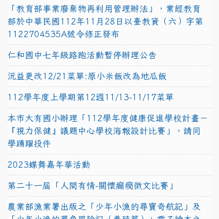
「教育部事業廢棄物再利用管理辦法」，業經教育
部於中華民國112年11月28日以臺教資（六）字第
1122704535A號令修正發布
仁和國中七年級路跑活動暫停辦理公告
沅益更改12/21菜單:原小米飯改為地瓜飯
112學年度上學期第12週11/13-11/17菜單
本市大有國小辦理「112學年度健康促進學校計畫－
『視力保健』議題中心學校海報設計比賽」，請同
學踴躍投件
2023蝶舞嘉年華活動
第二十一屆「人間有情-關懷癲癇徵文比賽」
農業部漁業署出版之「少年小漁的尋寶奇航記」及