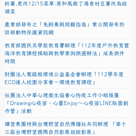
鈴薯,更改12/15菜單:原和風雞丁湯食材豆薯改為結
頭菜
農業部發布之「兔飼養與照顧指南」業公開發布於
該部動物保護資訊網
教育部國民及學前教育署辦理「112年度戶外教育暨
海洋教育課程模組與教學案例徵選辦法」延長徵件
時間
財團法人電路板環境公益基金會辦理「112學年度
ECO達人校園分享會－環境教育課程」
社團法人中華心理衛生協會心防疫工作小組推廣
「Drawing心疫苗，心靈Enjoy〜心疫苗LINE貼圖創
作營」活動
耀登集團特與台灣野望自然傳播社共同辦理 「第十
三屆台灣野望國際自然影展巡迴影展」