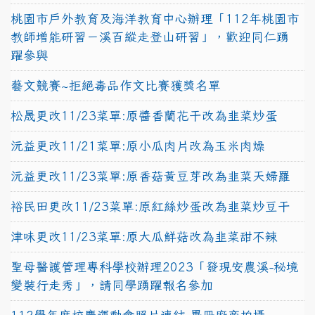
桃園市戶外教育及海洋教育中心辦理「112年桃園市
教師增能研習－溪百縱走登山研習」，歡迎同仁踴
躍參與
藝文競賽~拒絕毒品作文比賽獲獎名單
松晟更改11/23菜單:原醬香蘭花干改為韭菜炒蛋
沅益更改11/21菜單:原小瓜肉片改為玉米肉燥
沅益更改11/23菜單:原香菇黃豆芽改為韭菜天婦羅
裕民田更改11/23菜單:原紅絲炒蛋改為韭菜炒豆干
津味更改11/23菜單:原大瓜鮮菇改為韭菜甜不辣
聖母醫護管理專科學校辦理2023「發現安農溪-秘境
變裝行走秀」，請同學踴躍報名參加