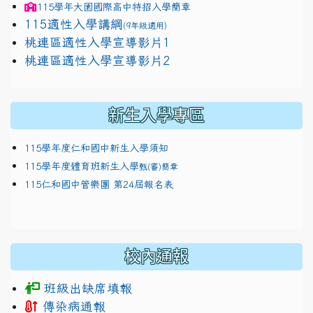
115學年
大園國際高中
特招入學簡章
115適性入學講綱
(9年級適用)
link to https://docs.google.com/presentation/
桃連區適性入學宣導影片1
link to https://docs.google.com/presentation/
114適性入學講綱
1111
桃連區適性入學宣導影片2
(
新生入學專區
115學年度仁和國中新生入學須知
115學年度體育班新生入學
甄(審)簡章
115仁和國中管樂團 第24屆報名表
校內通報
班級出缺席填報
傳染病通報