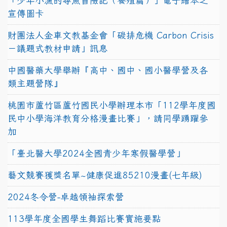
「少年小漁的尋魚冒險記（養殖篇）」電子繪本之
宣傳圖卡
財團法人金車文教基金會「碳排危機 Carbon Crisis
－議題式教材申請」訊息
中國醫藥大學舉辦『高中、國中、國小醫學營及各
類主題營隊』
桃園市蘆竹區蘆竹國民小學辦理本市「112學年度國
民中小學海洋教育分格漫畫比賽」，請同學踴躍參
加
「臺北醫大學2024全國青少年寒假醫學營」
藝文競賽獲獎名單~健康促進85210漫畫(七年級)
2024冬令營-卓越領袖探索營
113學年度全國學生舞蹈比賽實施要點