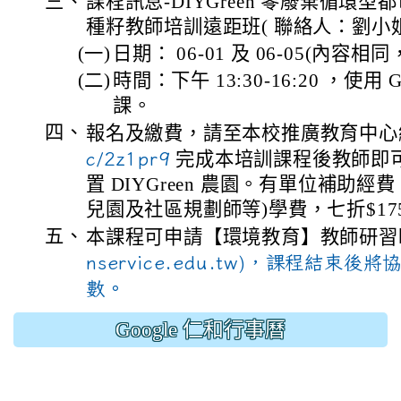
三、
課程訊息-DIYGreen 零廢棄循環
種籽教師培訓遠距班( 聯絡人：劉小姐 03
(一)
日期： 06-01 及 06-05(內容
(二)
時間：下午 13:30-16:20 ，使用 G
課。
四、
報名及繳費，請至本校推廣教育中
c/2z1pr9
完成本培訓課程後教師即
置 DIYGreen 農園。有單位補助
兒園及社區規劃師等)學費，七折$1750
五、
本課程可申請【環境教育】教師研習
nservice.edu.tw)，課程結束
數。
Google 仁和行事曆