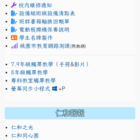
校內維修通知
設備組班級設備清點表
班群書箱輪換回報單
電動板擦機保養說明
學生名牌製作
桃園市教育網路測速
(限教網)
7.9年級觸屏教學
（
手冊
&
影片
）
8年級觸屏教學
專科教室觸屏教學
link to https://www.jh
link to https://drive.googl
螢幕同步小程式
+P
仁和報報
仁和之光
仁和同心園