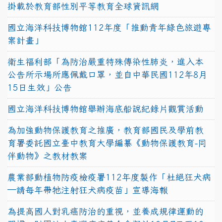
掛載於教育部性別平等教育全球資訊網
國立海洋科技博物館112年度「推動青年綠色旅遊專
案計畫」
衛生福利部「為防治嚴重特殊傳染性肺炎，進入本
公告所示場所應佩戴口罩，並自中華民國112年8月
15日生效」公告
國立海洋科技博物館舉辦海底船說紀錄片觀賞活動
為加強動物保護教育之推廣，教育部國民及學前教
育署委託國立臺中教育大學編纂《動物保護教育-同
伴動物》之教材教案
農業部動植物防疫檢疫署112年度製作「杜絕狂犬病
—請每年帶牠注射狂犬病疫苗」宣導海報
為提高國人對乳癌防治的重視，並養成規律運動的