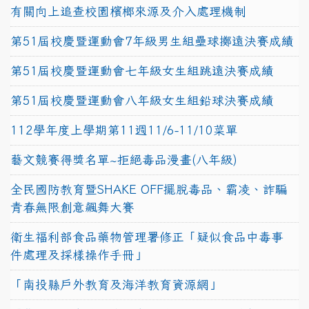
有關向上追查校園檳榔來源及介入處理機制
第51屆校慶暨運動會7年級男生組壘球擲遠決賽成績
第51屆校慶暨運動會七年級女生組跳遠決賽成績
第51屆校慶暨運動會八年級女生組鉛球決賽成績
112學年度上學期第11週11/6-11/10菜單
藝文競賽得獎名單~拒絕毒品漫畫(八年級)
全民國防教育暨SHAKE OFF擺脫毒品、霸凌、詐騙
青春無限創意飆舞大賽
衛生福利部食品藥物管理署修正「疑似食品中毒事
件處理及採樣操作手冊」
「南投縣戶外教育及海洋教育資源網」