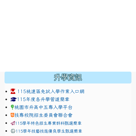
:::
升學資訊
115桃連區免試入學作業入口網
link to https://www.jhjhs.tyc.edu.tw/modules/tadnew
link to http://tyc.entry.ed
link to http://tyc.entry.ed
115年度各升學管道簡章
桃園市升高中五專入學平台
技專校院招生委員會聯合會
115學年特色招生專業群科甄選簡章
115學年技藝技能優良學生甄選簡章