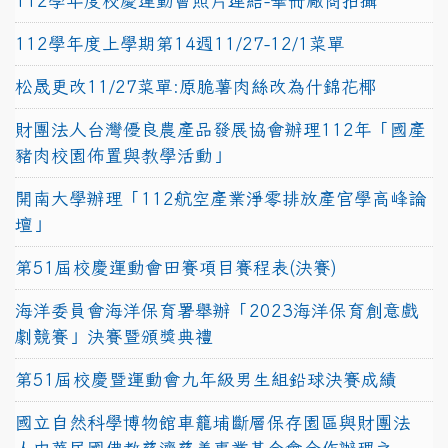
112學年度校慶運動會照片連結-畢冊廠商拍攝
112學年度上學期第14週11/27-12/1菜單
松晟更改11/27菜單:原脆薯肉絲改為什錦花椰
財團法人台灣優良農產品發展協會辦理112年「國產
豬肉校園佈置與教學活動」
開南大學辦理「112航空產業淨零排放產官學高峰論
壇」
第51屆校慶運動會田賽項目賽程表(決賽)
海洋委員會海洋保育署舉辦「2023海洋保育創意戲
劇競賽」決賽暨頒獎典禮
第51屆校慶暨運動會九年級男生組鉛球決賽成績
國立自然科學博物館車籠埔斷層保存園區與財團法