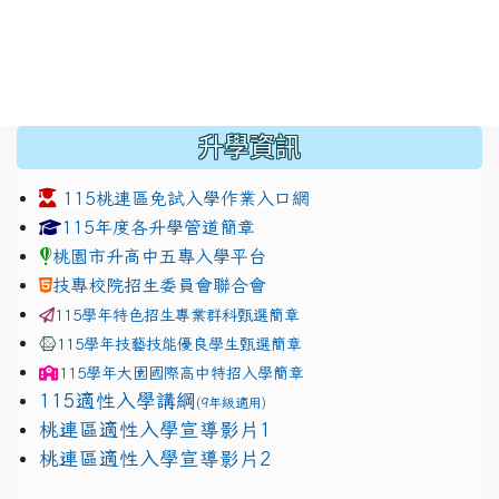
:::
升學資訊
115桃連區免試入學作業入口網
link to https://www.jhjhs.tyc.edu.tw/modules/tadnew
link to http://tyc.entry.ed
link to http://tyc.entry.ed
115年度各升學管道簡章
桃園市升高中五專入學平台
技專校院招生委員會聯合會
115學年特色招生專業群科甄選簡章
115學年技藝技能優良學生甄選簡章
115學年
大園國際高中
特招入學簡章
115適性入學講綱
(9年級適用)
link to https://docs.google.com/presentation/
桃連區適性入學宣導影片1
link to https://docs.google.com/presentation/
114適性入學講綱
1111
桃連區適性入學宣導影片2
(