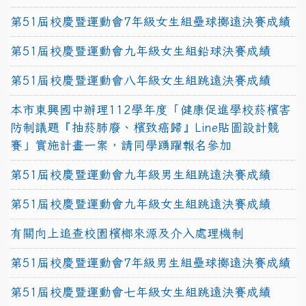
第51屆校慶暨運動會7年級女生組壘球擲遠決賽成績
第51屆校慶暨運動會九年級女生組鉛球決賽成績
第51屆校慶暨運動會八年級女生組跳遠決賽成績
本市東興國中辦理112學年度「健康促進學校菸檳害
防制議題『抽菸肺廢、檳致癌歸』Line貼圖設計競
賽」實施計畫一案，請同學踴躍報名參加
第51屆校慶暨運動會九年級男生組跳遠決賽成績
第51屆校慶暨運動會九年級女生組跳遠決賽成績
有關向上追查校園檳榔來源及介入處理機制
第51屆校慶暨運動會7年級男生組壘球擲遠決賽成績
第51屆校慶暨運動會七年級女生組跳遠決賽成績