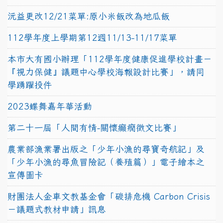
沅益更改12/21菜單:原小米飯改為地瓜飯
112學年度上學期第12週11/13-11/17菜單
本市大有國小辦理「112學年度健康促進學校計畫－
『視力保健』議題中心學校海報設計比賽」，請同
學踴躍投件
2023蝶舞嘉年華活動
第二十一屆「人間有情-關懷癲癇徵文比賽」
農業部漁業署出版之「少年小漁的尋寶奇航記」及
「少年小漁的尋魚冒險記（養殖篇）」電子繪本之
宣傳圖卡
財團法人金車文教基金會「碳排危機 Carbon Crisis
－議題式教材申請」訊息