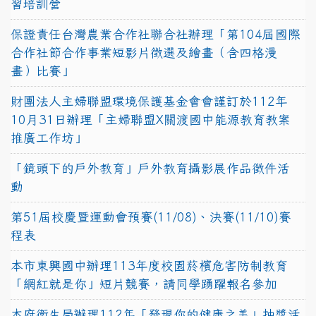
習培訓營
保證責任台灣農業合作社聯合社辦理「第104屆國際
合作社節合作事業短影片徵選及繪畫（含四格漫
畫）比賽」
財團法人主婦聯盟環境保護基金會會謹訂於112年
10月31日辦理「主婦聯盟X關渡國中能源教育教案
推廣工作坊」
「鏡頭下的戶外教育」戶外教育攝影展作品徵件活
動
第51屆校慶暨運動會預賽(11/08)、決賽(11/10)賽
程表
本市東興國中辦理113年度校園菸檳危害防制教育
「網紅就是你」短片競賽，請同學踴躍報名參加
本府衛生局辦理112年「發現你的健康之美」抽獎活