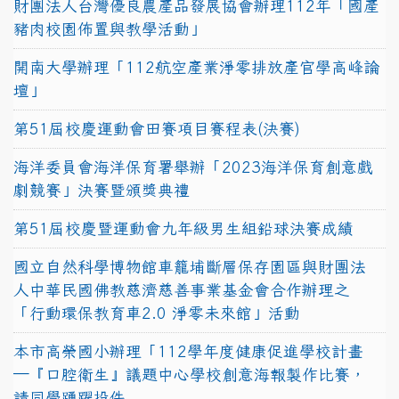
財團法人台灣優良農產品發展協會辦理112年「國產
豬肉校園佈置與教學活動」
開南大學辦理「112航空產業淨零排放產官學高峰論
壇」
第51屆校慶運動會田賽項目賽程表(決賽)
海洋委員會海洋保育署舉辦「2023海洋保育創意戲
劇競賽」決賽暨頒獎典禮
第51屆校慶暨運動會九年級男生組鉛球決賽成績
國立自然科學博物館車籠埔斷層保存園區與財團法
人中華民國佛教慈濟慈善事業基金會合作辦理之
「行動環保教育車2.0 淨零未來館」活動
本市高榮國小辦理「112學年度健康促進學校計畫
─『口腔衛生』議題中心學校創意海報製作比賽，
請同學踴躍投件