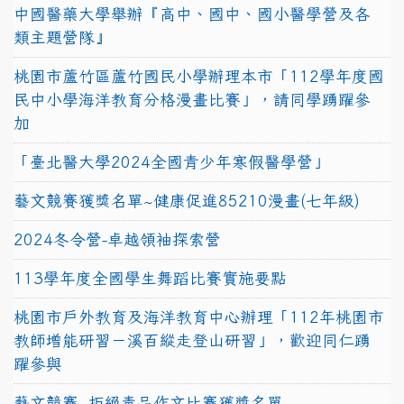
中國醫藥大學舉辦『高中、國中、國小醫學營及各
類主題營隊』
桃園市蘆竹區蘆竹國民小學辦理本市「112學年度國
民中小學海洋教育分格漫畫比賽」，請同學踴躍參
加
「臺北醫大學2024全國青少年寒假醫學營」
藝文競賽獲獎名單~健康促進85210漫畫(七年級)
2024冬令營-卓越領袖探索營
113學年度全國學生舞蹈比賽實施要點
桃園市戶外教育及海洋教育中心辦理「112年桃園市
教師增能研習－溪百縱走登山研習」，歡迎同仁踴
躍參與
藝文競賽~拒絕毒品作文比賽獲獎名單