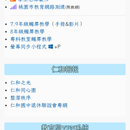
桃園市教育網路測速
(限教網)
7.9年級觸屏教學
（
手冊
&
影片
）
8年級觸屏教學
專科教室觸屏教學
link to https://www.jh
link to https://drive.googl
螢幕同步小程式
+P
仁和報報
仁和之光
仁和同心園
整潔秩序
仁和國中退休聯誼會專網
教育局VPN系統