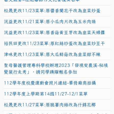
松晟更改11/23菜單:原醬香蘭花干改為韭菜炒蛋
沅益更改11/21菜單:原小瓜肉片改為玉米肉燥
沅益更改11/23菜單:原香菇黃豆芽改為韭菜天婦羅
裕民田更改11/23菜單:原紅絲炒蛋改為韭菜炒豆干
津味更改11/23菜單:原大瓜鮮菇改為韭菜甜不辣
聖母醫護管理專科學校辦理2023「發現安農溪-秘境
變裝行走秀」，請同學踴躍報名參加
112學年度校慶運動會照片連結-畢冊廠商拍攝
112學年度上學期第14週11/27-12/1菜單
松晟更改11/27菜單:原脆薯肉絲改為什錦花椰