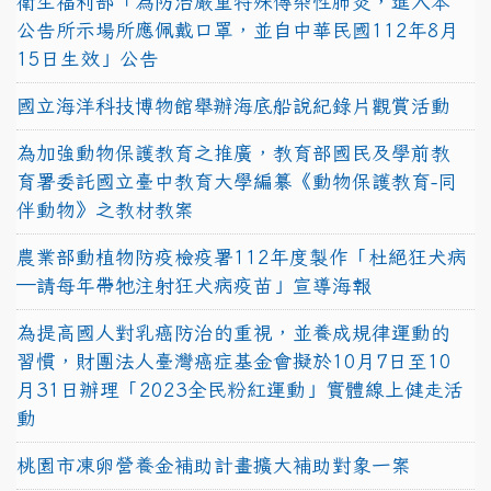
衛生福利部「為防治嚴重特殊傳染性肺炎，進入本
公告所示場所應佩戴口罩，並自中華民國112年8月
15日生效」公告
國立海洋科技博物館舉辦海底船說紀錄片觀賞活動
為加強動物保護教育之推廣，教育部國民及學前教
育署委託國立臺中教育大學編纂《動物保護教育-同
伴動物》之教材教案
農業部動植物防疫檢疫署112年度製作「杜絕狂犬病
—請每年帶牠注射狂犬病疫苗」宣導海報
為提高國人對乳癌防治的重視，並養成規律運動的
習慣，財團法人臺灣癌症基金會擬於10月7日至10
月31日辦理「2023全民粉紅運動」實體線上健走活
動
桃園市凍卵營養金補助計畫擴大補助對象一案