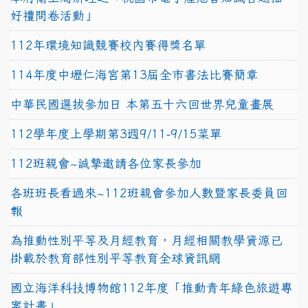
好禮問卷活動」
112年環境知識競賽校內賽得獎名單
114年度中壢仁海宮第13屆全市書法比賽簡章
中華民國選拔參加日 本第五十六回世界兒童畫展
112學年度上學期第3週9/11-9/15菜單
112班親會~誠摯邀請各位家長參加
各班班長看過來~112班親會參加人數暨家長委員回
報
為推動性別平等及月經教育，月經相關教學資源已
掛載於教育部性別平等教育全球資訊網
國立海洋科技博物館112年度「推動青年綠色旅遊專
案計畫」