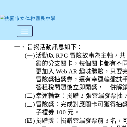
「暗光鳥任務之旅」
:::
一、
旨揭活動訊息如下：
(一)
活動以 RPG 冒險故事為主軸，共 
鎖的分支關卡，每個關卡都有不
更加入 Web AR 趣味體驗，只
冒險獎抽獎券，還有幸運輪盤試
答租稅問題後立即開獎，一併解鎖
(二)
幸運輪盤：捐贈 2 張雲端發票抽 7-
(三)
冒險獎：完成對應關卡可獲得抽獎券，共
子禮券 100 元。
(四)
捐贈獎：捐贈雲端發票前 3 名，可