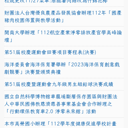
松晟更改11/27菜單:原脆薯肉絲改為什錦花椰
財團法人台灣優良農產品發展協會辦理112年「國產
豬肉校園佈置與教學活動」
開南大學辦理「112航空產業淨零排放產官學高峰論
壇」
第51屆校慶運動會田賽項目賽程表(決賽)
海洋委員會海洋保育署舉辦「2023海洋保育創意戲
劇競賽」決賽暨頒獎典禮
第51屆校慶暨運動會九年級男生組鉛球決賽成績
國立自然科學博物館車籠埔斷層保存園區與財團法
人中華民國佛教慈濟慈善事業基金會合作辦理之
「行動環保教育車2.0 淨零未來館」活動
本市高榮國小辦理「112學年度健康促進學校計畫