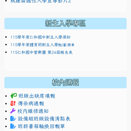
link to https://docs.google.com/presentation/
114適性入學講綱
1111
桃連區適性入學宣導影片2
(
新生入學專區
115學年度仁和國中新生入學須知
115學年度體育班新生入學
甄(審)簡章
115仁和國中管樂團 第24屆報名表
校內通報
班級出缺席填報
傳染病通報
校內維修通知
設備組班級設備清點表
班群書箱輪換回報單