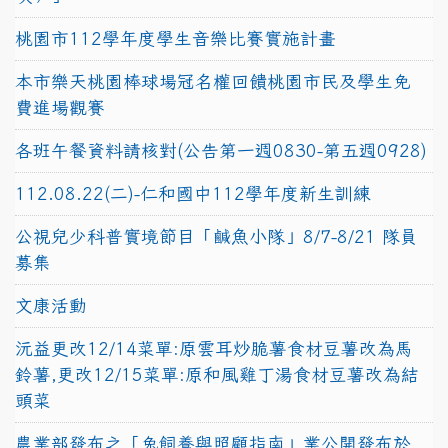
桃園市112學年度學生音樂比賽實施計畫
本市樂天桃園棒球場冠名權回饋桃園市民及學生免
費進場觀賽
各班午餐資料請核對(公告第一週0830-第五週0928)
112.08.22(二)-仁和國中112學年度新生訓練
公視兒少科普實境節目「鹹魚小隊」8/7-8/21 隊員
募集
文康活動
沅益更改12/14菜單:原雲耳炒脆薯食材豆薯改為馬
鈴薯,更改12/15菜單:原和風雞丁湯食材豆薯改為結
頭菜
農業部發布之「兔飼養與照顧指南」業公開發布於