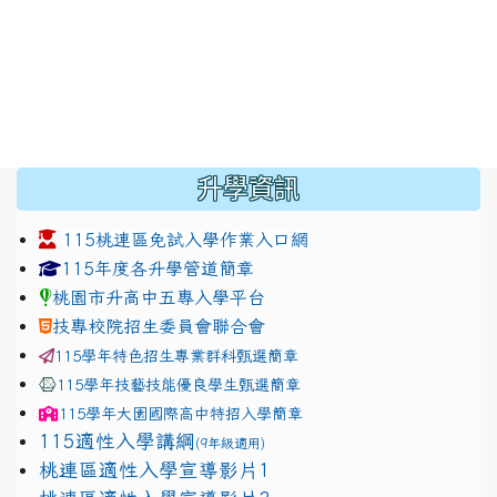
:::
升學資訊
115桃連區免試入學作業入口網
link to https://www.jhjhs.tyc.edu.tw/modules/tadnew
link to http://tyc.entry.ed
link to http://tyc.entry.ed
115年度各升學管道簡章
桃園市升高中五專入學平台
技專校院招生委員會聯合會
115學年特色招生專業群科甄選簡章
115學年技藝技能優良學生甄選簡章
115學年
大園國際高中
特招入學簡章
115適性入學講綱
(9年級適用)
link to https://docs.google.com/presentation/
桃連區適性入學宣導影片1