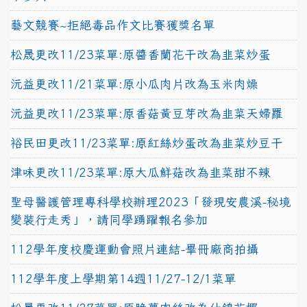
藝文競賽~拒絕毒品作文比賽獲獎名單
松晟更改11/23菜單:原醬香蘭花干改為韭菜炒蛋
沅益更改11/21菜單:原小瓜肉片改為玉米肉燥
沅益更改11/23菜單:原香菇黃豆芽改為韭菜天婦羅
裕民田更改11/23菜單:原紅絲炒蛋改為韭菜炒豆干
津味更改11/23菜單:原大瓜鮮菇改為韭菜甜不辣
聖母醫護管理專科學校辦理2023「發現安農溪-秘境
變裝行走秀」，請同學踴躍報名參加
112學年度校慶運動會照片連結-畢冊廠商拍攝
112學年度上學期第14週11/27-12/1菜單