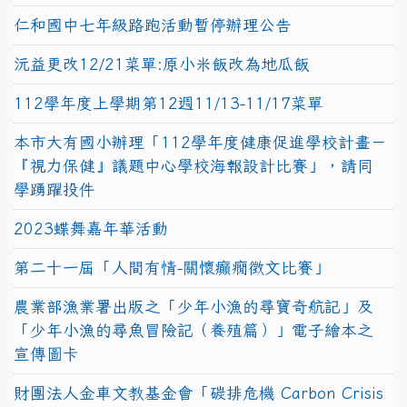
仁和國中七年級路跑活動暫停辦理公告
沅益更改12/21菜單:原小米飯改為地瓜飯
112學年度上學期第12週11/13-11/17菜單
本市大有國小辦理「112學年度健康促進學校計畫－
『視力保健』議題中心學校海報設計比賽」，請同
學踴躍投件
2023蝶舞嘉年華活動
第二十一屆「人間有情-關懷癲癇徵文比賽」
農業部漁業署出版之「少年小漁的尋寶奇航記」及
「少年小漁的尋魚冒險記（養殖篇）」電子繪本之
宣傳圖卡
財團法人金車文教基金會「碳排危機 Carbon Crisis