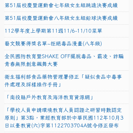
第51屆校慶暨運動會七年級女生組跳遠決賽成績
第51屆校慶暨運動會八年級女生組鉛球決賽成績
112學年度上學期第11週11/6-11/10菜單
藝文競賽得獎名單~拒絕毒品漫畫(八年級)
全民國防教育暨SHAKE OFF擺脫毒品、霸凌、詐騙
青春無限創意飆舞大賽
衛生福利部食品藥物管理署修正「疑似食品中毒事
件處理及採樣操作手冊」
「南投縣戶外教育及海洋教育資源網」
「學校人員申請環境教育人員認證之研習時數認定
原則」第3點，業經教育部於中華民國112年10月3
日以臺教資(六)字第1122703704A號令修正發布