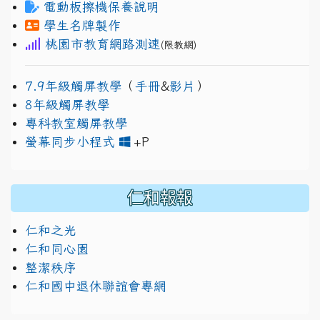
電動板擦機保養說明
學生名牌製作
桃園市教育網路測速
(限教網)
7.9年級觸屏教學
（
手冊
&
影片
）
8年級觸屏教學
專科教室觸屏教學
link to https://www.jh
link to https://drive.googl
螢幕同步小程式
+P
仁和報報
仁和之光
仁和同心園
整潔秩序
仁和國中退休聯誼會專網