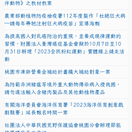
伴動物》之教材教案
農業部動植物防疫檢疫署112年度製作「杜絕狂犬病
—請每年帶牠注射狂犬病疫苗」宣導海報
為提高國人對乳癌防治的重視，並養成規律運動的
習慣，財團法人臺灣癌症基金會擬於10月7日至10
月31日辦理「2023全民粉紅運動」實體線上健走活
動
桃園市凍卵營養金補助計畫擴大補助對象一案
為防範非洲豬瘟等境外重大動物傳染病入侵我國，
請勿違法輸入含豬肉製品及其他動植物產品
有關海洋委員會海洋保育署「2023海洋保育創意戲
劇競賽」延長報名時間一案
社團法人中華民國荒野保護協會桃園分會辦理節能