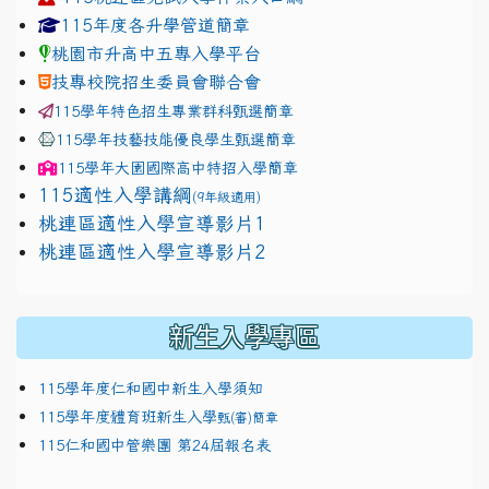
link to https://www.jhjhs.tyc.edu.tw/modules/tadnew
link to http://tyc.entry.ed
link to http://tyc.entry.ed
115年度各升學管道簡章
桃園市升高中五專入學平台
技專校院招生委員會聯合會
115學年特色招生專業群科甄選簡章
115學年技藝技能優良學生甄選簡章
115學年
大園國際高中
特招入學簡章
115適性入學講綱
(9年級適用)
link to https://docs.google.com/presentation/
桃連區適性入學宣導影片1
link to https://docs.google.com/presentation/
114適性入學講綱
1111
桃連區適性入學宣導影片2
(
新生入學專區
115學年度仁和國中新生入學須知
115學年度體育班新生入學
甄(審)簡章
115仁和國中管樂團 第24屆報名表