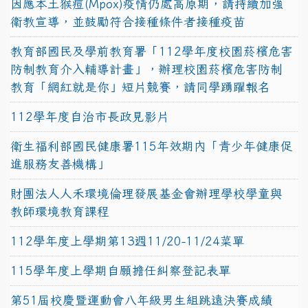
因應本土猴痘(Mpox)疫情仍處高原期，請持續加強
衛教宣導，並鼓勵符合接種條件者接種疫苗
教育部國民及學前教育署「112學年度校園菸檳危害
防制教育介入輔導計畫」，辦理校園菸檳危害防制
教育「網紅就是你」短片競賽，請同學踴躍報名
112學年度自治市長政見影片
衛生福利部國民健康署115年效期內「青少年健康促
進服務友善機構」
財團法人人禾環境倫理發展基金會辦理學校學童與
教師環境教育課程
112學年度上學期第13週11/20-11/24菜單
115學年度上學期自願擔任糾察登記表單
第51屆校慶暨運動會八年級男生組跳遠決賽成績