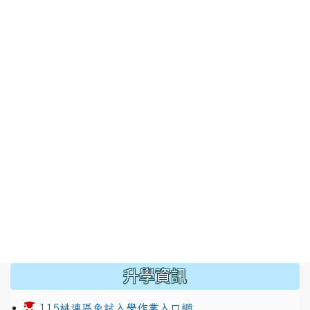
:::
升學資訊
115桃連區免試入學作業入口網