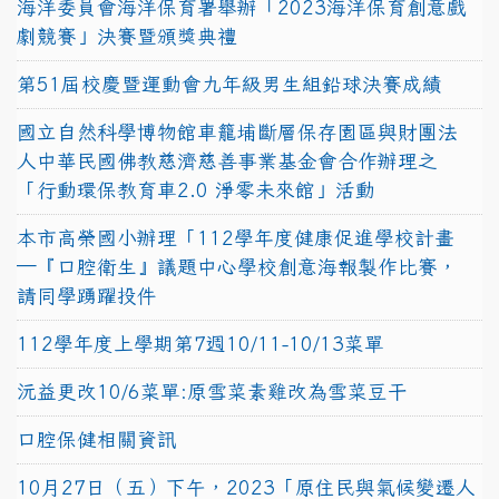
海洋委員會海洋保育署舉辦「2023海洋保育創意戲
劇競賽」決賽暨頒獎典禮
第51屆校慶暨運動會九年級男生組鉛球決賽成績
國立自然科學博物館車籠埔斷層保存園區與財團法
人中華民國佛教慈濟慈善事業基金會合作辦理之
「行動環保教育車2.0 淨零未來館」活動
本市高榮國小辦理「112學年度健康促進學校計畫
─『口腔衛生』議題中心學校創意海報製作比賽，
請同學踴躍投件
112學年度上學期第7週10/11-10/13菜單
沅益更改10/6菜單:原雪菜素雞改為雪菜豆干
口腔保健相關資訊
10月27日（五）下午，2023「原住民與氣候變遷人