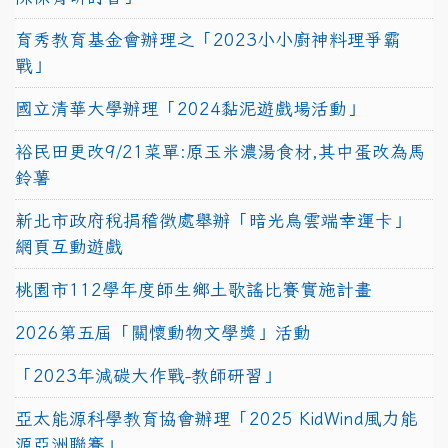
育秀教育基金會辦理之「2023小小廚神料理爭霸
戰」
國立清華大學辦理「2024黏泥遊戲場活動」
裕民田更改9/21菜單:原玉米濃湯食材,其中蛋改為馬
鈴薯
新北市政府稅捐稽徵處舉辦「暗光鳥雲端幸運卡」
網頁互動遊戲
桃園市112學年度師生鄉土歌謠比賽實施計畫
2026第五屆「關懷動物文學獎」活動
「2023年減碳大作戰-教師研習」
亞太能源科學教育協會辦理「2025 KidWind風力能
源亞洲聯賽」