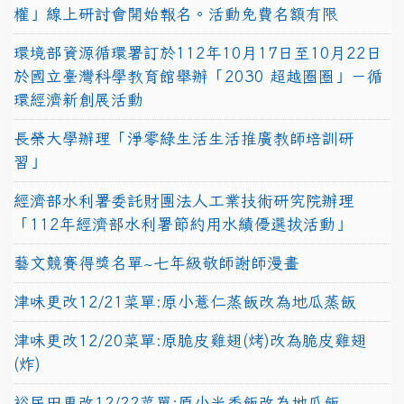
權」線上研討會開始報名。活動免費名額有限
環境部資源循環署訂於112年10月17日至10月22日
於國立臺灣科學教育館舉辦「2030 超越圈圈」－循
環經濟新創展活動
長榮大學辦理「淨零綠生活生活推廣教師培訓研
習」
經濟部水利署委託財團法人工業技術研究院辦理
「112年經濟部水利署節約用水績優選拔活動」
藝文競賽得獎名單~七年級敬師謝師漫畫
津味更改12/21菜單:原小薏仁蒸飯改為地瓜蒸飯
津味更改12/20菜單:原脆皮雞翅(烤)改為脆皮雞翅
(炸)
裕民田更改12/22菜單:原小米香飯改為地瓜飯