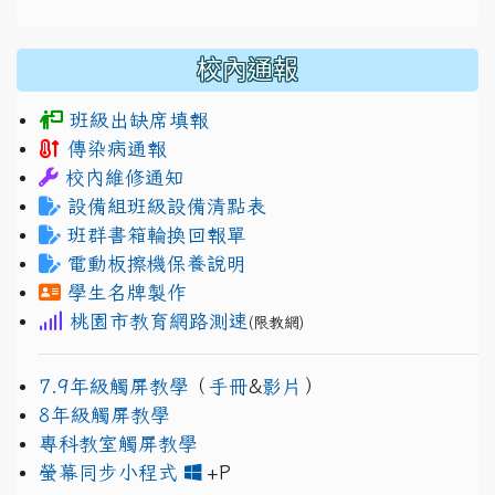
校內通報
班級出缺席填報
傳染病通報
校內維修通知
設備組班級設備清點表
班群書箱輪換回報單
電動板擦機保養說明
學生名牌製作
桃園市教育網路測速
(限教網)
7.9年級觸屏教學
（
手冊
&
影片
）
8年級觸屏教學
專科教室觸屏教學
link to https://www.jh
link to https://drive.googl
螢幕同步小程式
+P