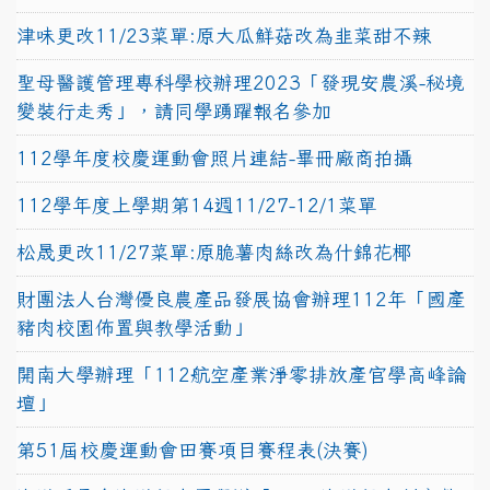
津味更改11/23菜單:原大瓜鮮菇改為韭菜甜不辣
聖母醫護管理專科學校辦理2023「發現安農溪-秘境
變裝行走秀」，請同學踴躍報名參加
112學年度校慶運動會照片連結-畢冊廠商拍攝
112學年度上學期第14週11/27-12/1菜單
松晟更改11/27菜單:原脆薯肉絲改為什錦花椰
財團法人台灣優良農產品發展協會辦理112年「國產
豬肉校園佈置與教學活動」
開南大學辦理「112航空產業淨零排放產官學高峰論
壇」
第51屆校慶運動會田賽項目賽程表(決賽)