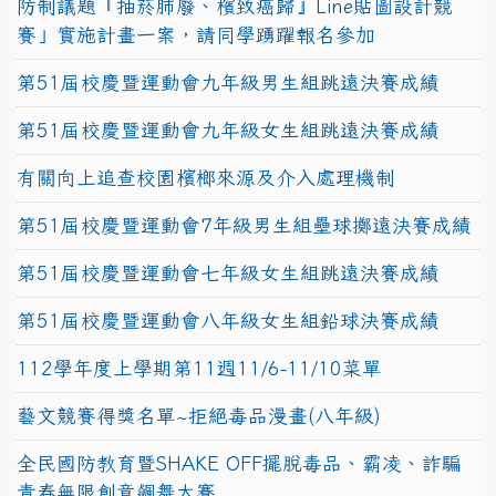
防制議題『抽菸肺廢、檳致癌歸』Line貼圖設計競
賽」實施計畫一案，請同學踴躍報名參加
第51屆校慶暨運動會九年級男生組跳遠決賽成績
第51屆校慶暨運動會九年級女生組跳遠決賽成績
有關向上追查校園檳榔來源及介入處理機制
第51屆校慶暨運動會7年級男生組壘球擲遠決賽成績
第51屆校慶暨運動會七年級女生組跳遠決賽成績
第51屆校慶暨運動會八年級女生組鉛球決賽成績
112學年度上學期第11週11/6-11/10菜單
藝文競賽得獎名單~拒絕毒品漫畫(八年級)
全民國防教育暨SHAKE OFF擺脫毒品、霸凌、詐騙
青春無限創意飆舞大賽