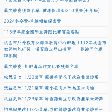
藝文競賽獲獎名單~健康促進85210漫畫(七年級)
2024冬令營-卓越領袖探索營
113學年度全國學生舞蹈比賽實施要點
桃園市戶外教育及海洋教育中心辦理「112年桃園市
教師增能研習－溪百縱走登山研習」，歡迎同仁踴
躍參與
藝文競賽~拒絕毒品作文比賽獲獎名單
松晟更改11/23菜單:原醬香蘭花干改為韭菜炒蛋
沅益更改11/21菜單:原小瓜肉片改為玉米肉燥
沅益更改11/23菜單:原香菇黃豆芽改為韭菜天婦羅
裕民田更改11/23菜單:原紅絲炒蛋改為韭菜炒豆干