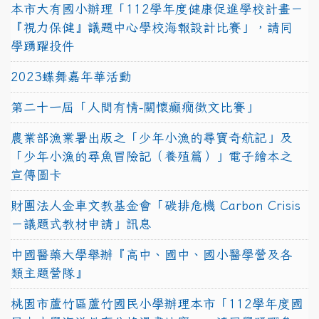
本市大有國小辦理「112學年度健康促進學校計畫－
『視力保健』議題中心學校海報設計比賽」，請同
學踴躍投件
2023蝶舞嘉年華活動
第二十一屆「人間有情-關懷癲癇徵文比賽」
農業部漁業署出版之「少年小漁的尋寶奇航記」及
「少年小漁的尋魚冒險記（養殖篇）」電子繪本之
宣傳圖卡
財團法人金車文教基金會「碳排危機 Carbon Crisis
－議題式教材申請」訊息
中國醫藥大學舉辦『高中、國中、國小醫學營及各
類主題營隊』
桃園市蘆竹區蘆竹國民小學辦理本市「112學年度國