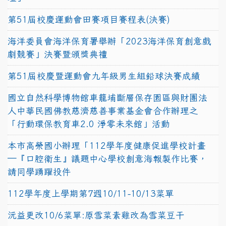
第51屆校慶運動會田賽項目賽程表(決賽)
海洋委員會海洋保育署舉辦「2023海洋保育創意戲
劇競賽」決賽暨頒獎典禮
第51屆校慶暨運動會九年級男生組鉛球決賽成績
國立自然科學博物館車籠埔斷層保存園區與財團法
人中華民國佛教慈濟慈善事業基金會合作辦理之
「行動環保教育車2.0 淨零未來館」活動
本市高榮國小辦理「112學年度健康促進學校計畫
─『口腔衛生』議題中心學校創意海報製作比賽，
請同學踴躍投件
112學年度上學期第7週10/11-10/13菜單
沅益更改10/6菜單:原雪菜素雞改為雪菜豆干