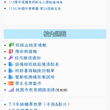
115學年度體育班新生入學
甄(審)簡章
115仁和國中管樂團 第24屆報名表
校內通報
班級出缺席填報
傳染病通報
校內維修通知
設備組班級設備清點表
班群書箱輪換回報單
電動板擦機保養說明
學生名牌製作
桃園市教育網路測速
(限教網)
7.9年級觸屏教學
（
手冊
&
影片
）