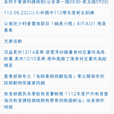
各班午餐資料請核對(公告第一週0830-第五週0928)
112.08.22(二)-仁和國中112學年度新生訓練
公視兒少科普實境節目「鹹魚小隊」8/7-8/21 隊員
募集
文康活動
沅益更改12/14菜單:原雲耳炒脆薯食材豆薯改為馬
鈴薯,更改12/15菜單:原和風雞丁湯食材豆薯改為結
頭菜
農業部發布之「兔飼養與照顧指南」業公開發布於
該部動物保護資訊網
教育部國民及學前教育署辦理「112年度戶外教育暨
海洋教育課程模組與教學案例徵選辦法」延長徵件
時間