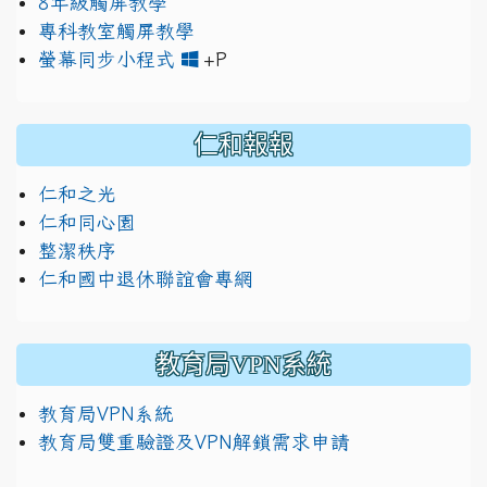
8年級觸屏教學
專科教室觸屏教學
link to https://www.jh
link to https://drive.googl
螢幕同步小程式
+P
仁和報報
仁和之光
仁和同心園
整潔秩序
仁和國中退休聯誼會專網
教育局VPN系統
教育局VPN系統
教育局雙重驗證及VPN解鎖需求申請