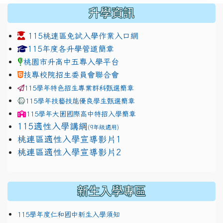
:::
升學資訊
115桃連區免試入學作業入口網
link to https://www.jhjhs.tyc.edu.tw/modules/tadnew
link to http://tyc.entry.ed
link to http://tyc.entry.ed
115年度各升學管道簡章
桃園市升高中五專入學平台
技專校院招生委員會聯合會
115學年特色招生專業群科甄選簡章
115學年技藝技能優良學生甄選簡章
115學年
大園國際高中
特招入學簡章
115適性入學講綱
(9年級適用)
link to https://docs.google.com/presentation/
桃連區適性入學宣導影片1
link to https://docs.google.com/presentation/
114適性入學講綱
1111
桃連區適性入學宣導影片2
(
新生入學專區
115學年度仁和國中新生入學須知