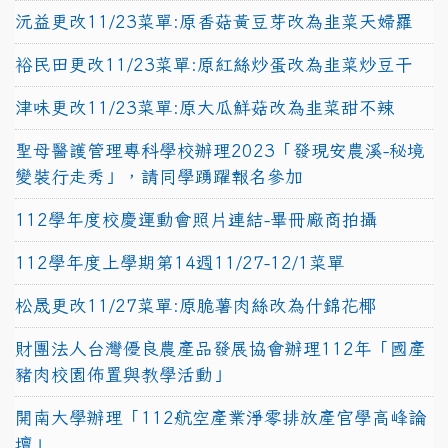
沅益更改11/23菜單:原香菇黃豆芽改為韭菜天婦羅
裕民田更改11/23菜單:原紅絲炒蛋改為韭菜炒豆干
津味更改11/23菜單:原大瓜鮮菇改為韭菜甜不辣
聖母醫護管理專科學校辦理2023「發現安農溪-秘境
變裝行走秀」，請同學踴躍報名參加
112學年度校慶運動會照片連結-畢冊廠商拍攝
112學年度上學期第14週11/27-12/1菜單
松晟更改11/27菜單:原脆薯肉絲改為什錦花椰
財團法人台灣優良農產品發展協會辦理112年「國產
豬肉校園佈置與教學活動」
開南大學辦理「112航空產業淨零排放產官學高峰論
壇」