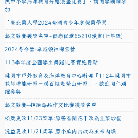
民中小學海洋教育分格漫畫比賽」，請同學踴躍參
加
「臺北醫大學2024全國青少年寒假醫學營」
藝文競賽獲獎名單~健康促進85210漫畫(七年級)
2024冬令營-卓越領袖探索營
113學年度全國學生舞蹈比賽實施要點
桃園市戶外教育及海洋教育中心辦理「112年桃園市
教師增能研習－溪百縱走登山研習」，歡迎同仁踴
躍參與
藝文競賽~拒絕毒品作文比賽獲獎名單
松晟更改11/23菜單:原醬香蘭花干改為韭菜炒蛋
沅益更改11/21菜單:原小瓜肉片改為玉米肉燥