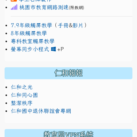
桃園市教育網路測速
(限教網)
7.9年級觸屏教學
（
手冊
&
影片
）
8年級觸屏教學
專科教室觸屏教學
link to https://www.jh
link to https://drive.googl
螢幕同步小程式
+P
仁和報報
仁和之光
仁和同心園
整潔秩序
仁和國中退休聯誼會專網
教育局VPN系統