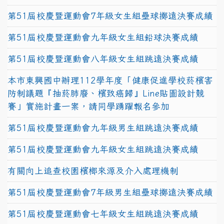
第51屆校慶暨運動會7年級女生組壘球擲遠決賽成績
第51屆校慶暨運動會九年級女生組鉛球決賽成績
第51屆校慶暨運動會八年級女生組跳遠決賽成績
本市東興國中辦理112學年度「健康促進學校菸檳害
防制議題『抽菸肺廢、檳致癌歸』Line貼圖設計競
賽」實施計畫一案，請同學踴躍報名參加
第51屆校慶暨運動會九年級男生組跳遠決賽成績
第51屆校慶暨運動會九年級女生組跳遠決賽成績
有關向上追查校園檳榔來源及介入處理機制
第51屆校慶暨運動會7年級男生組壘球擲遠決賽成績
第51屆校慶暨運動會七年級女生組跳遠決賽成績