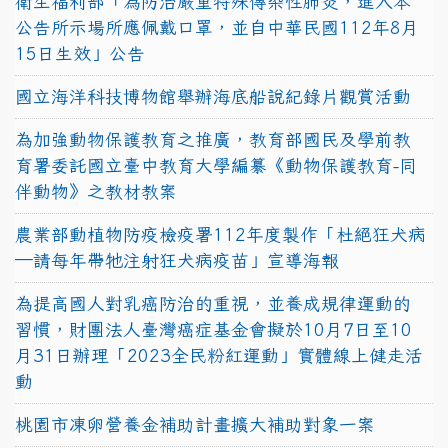
衛生福利部「為防治嚴重特殊傳染性肺炎，進入本
公告所示場所應佩戴口罩，並自中華民國112年8月
15日生效」公告
國立海洋科技博物館舉辦海底船說紀錄片觀賞活動
為加強動物保護教育之推廣，教育部國民及學前教
育署委託國立臺中教育大學編纂《動物保護教育-同
伴動物》之教材教案
農業部動植物防疫檢疫署112年度製作「杜絕狂犬病
—請每年帶牠注射狂犬病疫苗」宣導海報
為提高國人對乳癌防治的重視，並養成規律運動的
習慣，財團法人臺灣癌症基金會擬於10月7日至10
月31日辦理「2023全民粉紅運動」實體線上健走活
動
桃園市凍卵營養金補助計畫擴大補助對象一案