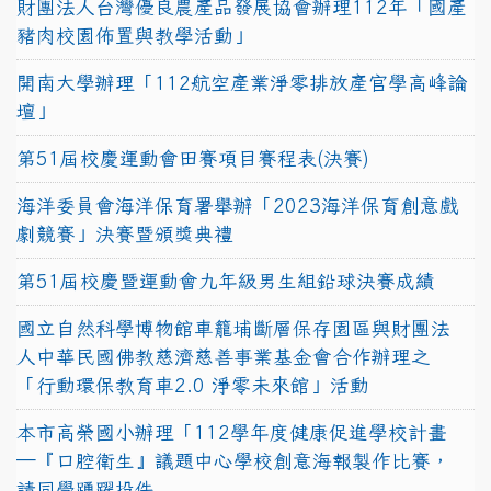
財團法人台灣優良農產品發展協會辦理112年「國產
豬肉校園佈置與教學活動」
開南大學辦理「112航空產業淨零排放產官學高峰論
壇」
第51屆校慶運動會田賽項目賽程表(決賽)
海洋委員會海洋保育署舉辦「2023海洋保育創意戲
劇競賽」決賽暨頒獎典禮
第51屆校慶暨運動會九年級男生組鉛球決賽成績
國立自然科學博物館車籠埔斷層保存園區與財團法
人中華民國佛教慈濟慈善事業基金會合作辦理之
「行動環保教育車2.0 淨零未來館」活動
本市高榮國小辦理「112學年度健康促進學校計畫
─『口腔衛生』議題中心學校創意海報製作比賽，
請同學踴躍投件