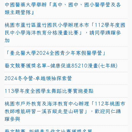
中國醫藥大學舉辦『高中、國中、國小醫學營及各
類主題營隊』
桃園市蘆竹區蘆竹國民小學辦理本市「112學年度國
民中小學海洋教育分格漫畫比賽」，請同學踴躍參
加
「臺北醫大學2024全國青少年寒假醫學營」
藝文競賽獲獎名單~健康促進85210漫畫(七年級)
2024冬令營-卓越領袖探索營
113學年度全國學生舞蹈比賽實施要點
桃園市戶外教育及海洋教育中心辦理「112年桃園市
教師增能研習－溪百縱走登山研習」，歡迎同仁踴
躍參與
藝文競賽~拒絕毒品作文比賽獲獎名單