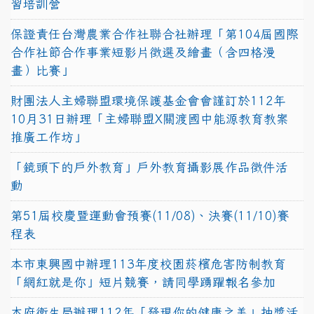
習培訓營
保證責任台灣農業合作社聯合社辦理「第104屆國際
合作社節合作事業短影片徵選及繪畫（含四格漫
畫）比賽」
財團法人主婦聯盟環境保護基金會會謹訂於112年
10月31日辦理「主婦聯盟X關渡國中能源教育教案
推廣工作坊」
「鏡頭下的戶外教育」戶外教育攝影展作品徵件活
動
第51屆校慶暨運動會預賽(11/08)、決賽(11/10)賽
程表
本市東興國中辦理113年度校園菸檳危害防制教育
「網紅就是你」短片競賽，請同學踴躍報名參加
本府衛生局辦理112年「發現你的健康之美」抽獎活