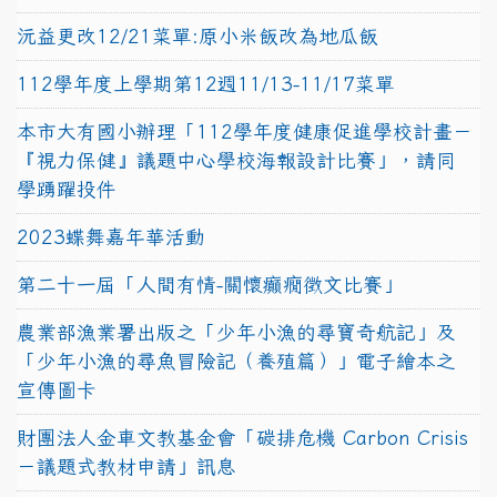
沅益更改12/21菜單:原小米飯改為地瓜飯
112學年度上學期第12週11/13-11/17菜單
本市大有國小辦理「112學年度健康促進學校計畫－
『視力保健』議題中心學校海報設計比賽」，請同
學踴躍投件
2023蝶舞嘉年華活動
第二十一屆「人間有情-關懷癲癇徵文比賽」
農業部漁業署出版之「少年小漁的尋寶奇航記」及
「少年小漁的尋魚冒險記（養殖篇）」電子繪本之
宣傳圖卡
財團法人金車文教基金會「碳排危機 Carbon Crisis
－議題式教材申請」訊息