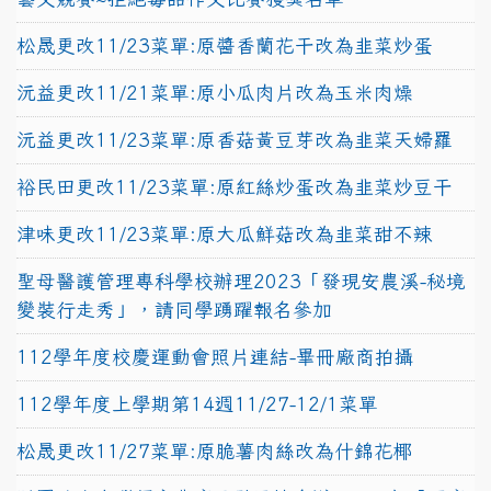
松晟更改11/23菜單:原醬香蘭花干改為韭菜炒蛋
沅益更改11/21菜單:原小瓜肉片改為玉米肉燥
沅益更改11/23菜單:原香菇黃豆芽改為韭菜天婦羅
裕民田更改11/23菜單:原紅絲炒蛋改為韭菜炒豆干
津味更改11/23菜單:原大瓜鮮菇改為韭菜甜不辣
聖母醫護管理專科學校辦理2023「發現安農溪-秘境
變裝行走秀」，請同學踴躍報名參加
112學年度校慶運動會照片連結-畢冊廠商拍攝
112學年度上學期第14週11/27-12/1菜單
松晟更改11/27菜單:原脆薯肉絲改為什錦花椰