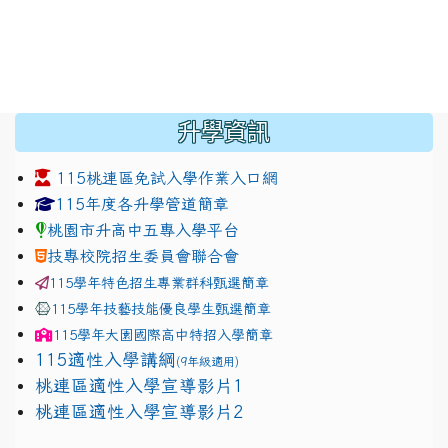
:::
升學資訊
115桃連區免試入學作業入口網
link to https://www.jhjhs.tyc.edu.tw/modules/tadnew
link to http://tyc.entry.ed
link to http://tyc.entry.ed
115年度各升學管道簡章
桃園市升高中五專入學平台
技專校院招生委員會聯合會
115學年特色招生專業群科甄選簡章
115學年技藝技能優良學生甄選簡章
115學年
大園國際高中
特招入學簡章
115適性入學講綱
(9年級適用)
link to https://docs.google.com/presentation/
桃連區適性入學宣導影片1
link to https://docs.google.com/presentation/
114適性入學講綱
1111
桃連區適性入學宣導影片2
(