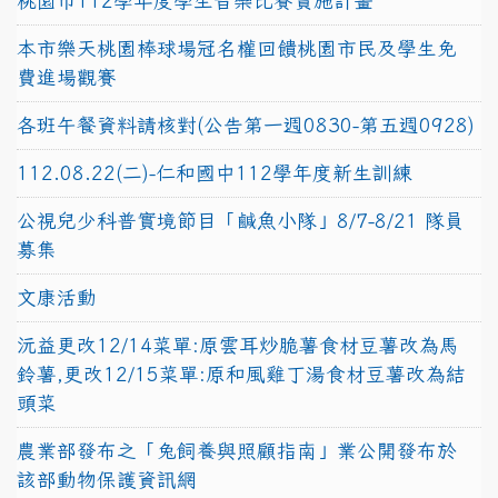
桃園市112學年度學生音樂比賽實施計畫
本市樂天桃園棒球場冠名權回饋桃園市民及學生免
費進場觀賽
各班午餐資料請核對(公告第一週0830-第五週0928)
112.08.22(二)-仁和國中112學年度新生訓練
公視兒少科普實境節目「鹹魚小隊」8/7-8/21 隊員
募集
文康活動
沅益更改12/14菜單:原雲耳炒脆薯食材豆薯改為馬
鈴薯,更改12/15菜單:原和風雞丁湯食材豆薯改為結
頭菜
農業部發布之「兔飼養與照顧指南」業公開發布於
該部動物保護資訊網