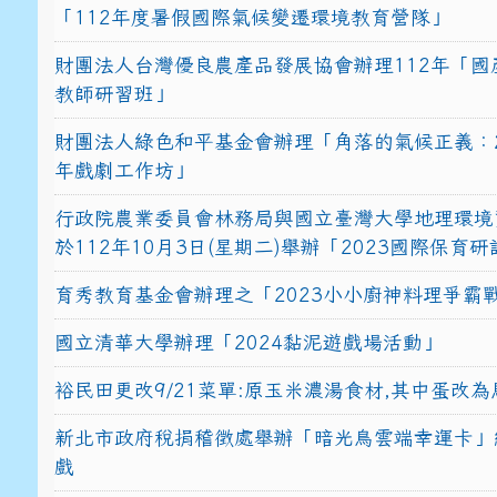
「112年度暑假國際氣候變遷環境教育營隊」
財團法人台灣優良農產品發展協會辦理112年「國
教師研習班」
財團法人綠色和平基金會辦理「角落的氣候正義：2
年戲劇工作坊」
行政院農業委員會林務局與國立臺灣大學地理環境
於112年10月3日(星期二)舉辦「2023國際保育
育秀教育基金會辦理之「2023小小廚神料理爭霸
國立清華大學辦理「2024黏泥遊戲場活動」
裕民田更改9/21菜單:原玉米濃湯食材,其中蛋改為
新北市政府稅捐稽徵處舉辦「暗光鳥雲端幸運卡」
戲