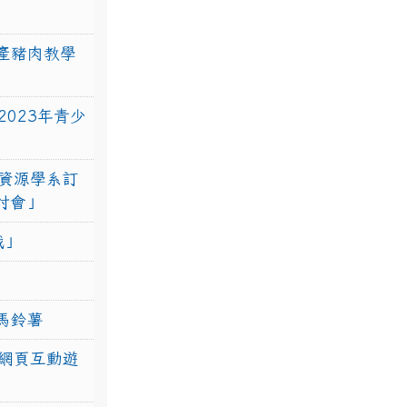
產豬肉教學
023年青少
資源學系訂
研討會」
戰」
馬鈴薯
網頁互動遊