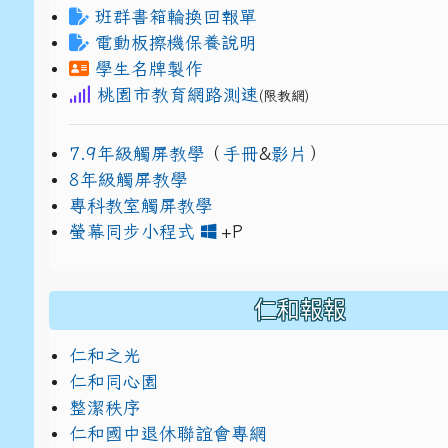
班群書箱輪換回報單
電動板擦機保養說明
學生名牌製作
桃園市教育網路測速
(限教網)
7.9年級觸屏教學
（
手冊
&
影片
）
8年級觸屏教學
專科教室觸屏教學
link to https://www
link to https://drive.g
螢幕同步小程式
+P
仁和報報
仁和之光
仁和同心園
整潔秩序
仁和國中退休聯誼會專網