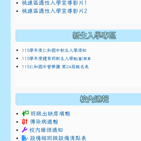
link to https://docs.google.com/presentat
桃連區適性入學宣導影片1
link to https://docs.google.com/presentat
114適性入學講綱
1
桃連區適性入學宣導影片2
(
新生入學專區
115學年度仁和國中新生入學須知
115學年度體育班新生入學
甄(審)簡章
115仁和國中管樂團 第24屆報名表
校內通報
班級出缺席填報
傳染病通報
校內維修通知
設備組班級設備清點表