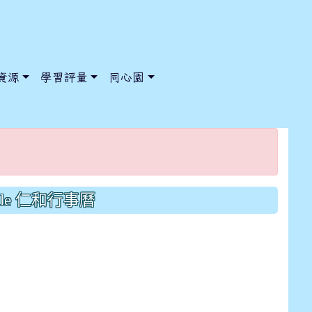
資源
學習評量
同心園
/ChooseSys?s=05 style=font-size: 1rem; background-color:
/ChooseSys?s=05 style=font-size: 1rem; background-color:
gle 仁和行事曆