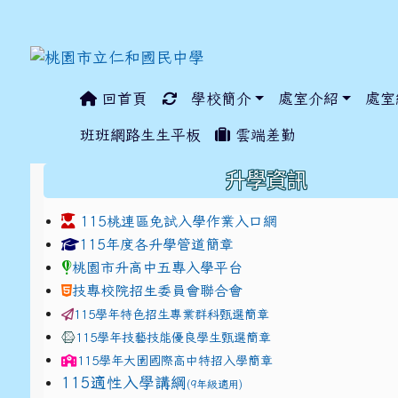
回首頁
學校簡介
處室介紹
處室
:::
班班網路生生平板
雲端差勤
:::
升學資訊
115桃連區免試入學作業入口網
link to https://www.jhjhs.tyc.edu.tw/modules/ta
link to http://tyc.entr
link to http://tyc.entr
115年度各升學管道簡章
桃園市升高中五專入學平台
技專校院招生委員會聯合會
115學年特色招生專業群科甄選簡章
115學年技藝技能優良學生甄選簡章
115學年
大園國際高中
特招入學簡章
115適性入學講綱
(9年級適用)