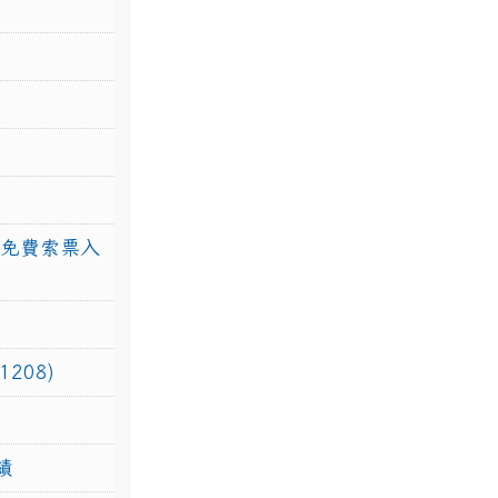
館免費索票入
208)
績