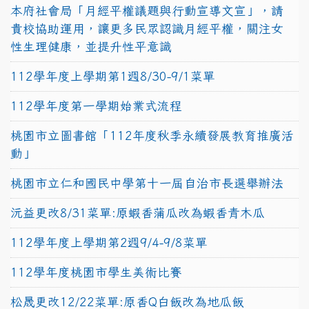
本府社會局「月經平權議題與行動宣導文宣」，請
貴校協助運用，讓更多民眾認識月經平權，關注女
性生理健康，並提升性平意識
112學年度上學期第1週8/30-9/1菜單
112學年度第一學期始業式流程
桃園市立圖書館「112年度秋季永續發展教育推廣活
動」
桃園市立仁和國民中學第十一屆自治市長選舉辦法
沅益更改8/31菜單:原蝦香蒲瓜改為蝦香青木瓜
112學年度上學期第2週9/4-9/8菜單
112學年度桃園市學生美術比賽
松晟更改12/22菜單:原香Q白飯改為地瓜飯