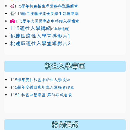
115學年特色招生專業群科甄選簡章
115學年技藝技能優良學生甄選簡章
115學年
大園國際高中
特招入學簡章
115適性入學講綱
(9年級適用)
link to https://docs.google.com/presentation/
桃連區適性入學宣導影片1
link to https://docs.google.com/presentation/
114適性入學講綱
1111
桃連區適性入學宣導影片2
(
新生入學專區
115學年度仁和國中新生入學須知
115學年度體育班新生入學
甄(審)簡章
115仁和國中管樂團 第24屆報名表
校內通報