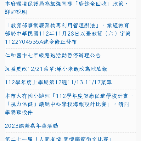
本府環境保護局為加強宣導「廚餘全回收」政策，
詳如說明
「教育部事業廢棄物再利用管理辦法」，業經教育
部於中華民國112年11月28日以臺教資（六）字第
1122704535A號令修正發布
仁和國中七年級路跑活動暫停辦理公告
沅益更改12/21菜單:原小米飯改為地瓜飯
112學年度上學期第12週11/13-11/17菜單
本市大有國小辦理「112學年度健康促進學校計畫－
『視力保健』議題中心學校海報設計比賽」，請同
學踴躍投件
2023蝶舞嘉年華活動
第二十一屆「人間有情-關懷癲癇徵文比賽」