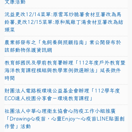
文康活動
沅益更改12/14菜單:原雲耳炒脆薯食材豆薯改為馬
鈴薯,更改12/15菜單:原和風雞丁湯食材豆薯改為結
頭菜
農業部發布之「兔飼養與照顧指南」業公開發布於
該部動物保護資訊網
教育部國民及學前教育署辦理「112年度戶外教育暨
海洋教育課程模組與教學案例徵選辦法」延長徵件
時間
財團法人電路板環境公益基金會辦理「112學年度
ECO達人校園分享會－環境教育課程」
社團法人中華心理衛生協會心防疫工作小組推廣
「Drawing心疫苗，心靈Enjoy〜心疫苗LINE貼圖創
作營」活動