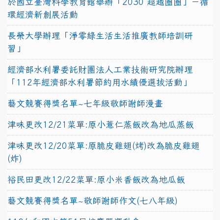
於國立臺灣科學教育館舉辦「2030 超越圈圈」－循
環經濟新創展活動
長榮大學辦理「淨零綠生活生活推廣教師培訓研
習」
經濟部水利署委託財團法人工業技術研究院辦理
「112年經濟部水利署節約用水績優選拔活動」
藝文競賽得獎名單~七年級敬師謝師漫畫
津味更改12/21菜單:原小薏仁蒸飯改為地瓜蒸飯
津味更改12/20菜單:原脆皮雞翅(烤)改為脆皮雞翅
(炸)
裕民田更改12/22菜單:原小米香飯改為地瓜飯
藝文競賽得獎名單~敬師謝師作文(七八年級)