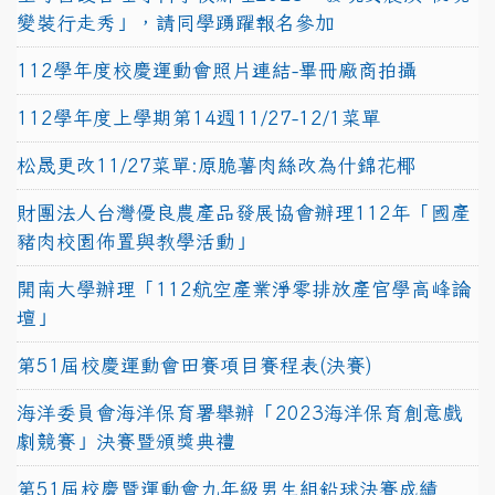
變裝行走秀」，請同學踴躍報名參加
112學年度校慶運動會照片連結-畢冊廠商拍攝
112學年度上學期第14週11/27-12/1菜單
松晟更改11/27菜單:原脆薯肉絲改為什錦花椰
財團法人台灣優良農產品發展協會辦理112年「國產
豬肉校園佈置與教學活動」
開南大學辦理「112航空產業淨零排放產官學高峰論
壇」
第51屆校慶運動會田賽項目賽程表(決賽)
海洋委員會海洋保育署舉辦「2023海洋保育創意戲
劇競賽」決賽暨頒獎典禮
第51屆校慶暨運動會九年級男生組鉛球決賽成績