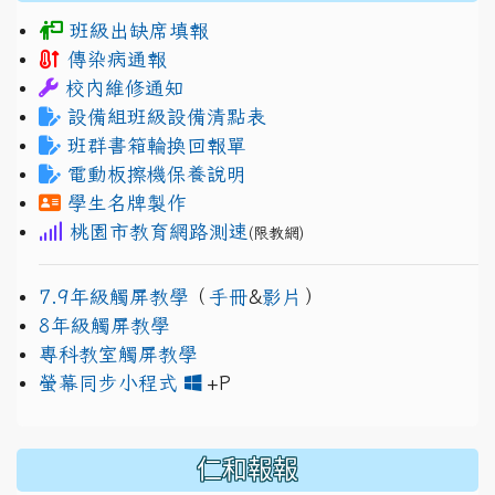
班級出缺席填報
傳染病通報
校內維修通知
設備組班級設備清點表
班群書箱輪換回報單
電動板擦機保養說明
學生名牌製作
桃園市教育網路測速
(限教網)
7.9年級觸屏教學
（
手冊
&
影片
）
8年級觸屏教學
專科教室觸屏教學
link to https://www.jh
link to https://drive.googl
螢幕同步小程式
+P
仁和報報