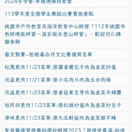
2024冬令營-卓越領袖探索營
113學年度全國學生舞蹈比賽實施要點
桃園市戶外教育及海洋教育中心辦理「112年桃園市
教師增能研習－溪百縱走登山研習」，歡迎同仁踴
躍參與
藝文競賽~拒絕毒品作文比賽獲獎名單
松晟更改11/23菜單:原醬香蘭花干改為韭菜炒蛋
沅益更改11/21菜單:原小瓜肉片改為玉米肉燥
沅益更改11/23菜單:原香菇黃豆芽改為韭菜天婦羅
裕民田更改11/23菜單:原紅絲炒蛋改為韭菜炒豆干
津味更改11/23菜單:原大瓜鮮菇改為韭菜甜不辣
聖母醫護管理專科學校辦理2023「發現安農溪-秘境