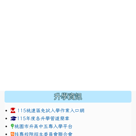
:::
升學資訊
115桃連區免試入學作業入口網
link to https://www.jhjhs.tyc.edu.tw/modules/tadnew
link to http://tyc.entry.ed
link to http://tyc.entry.ed
115年度各升學管道簡章
桃園市升高中五專入學平台
技專校院招生委員會聯合會