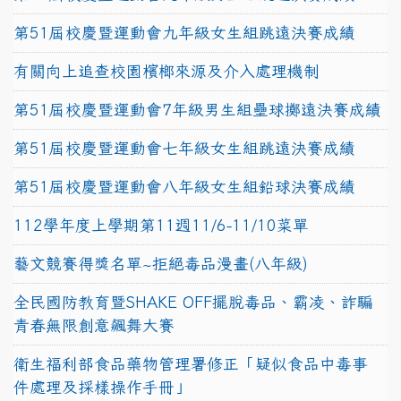
第51屆校慶暨運動會九年級女生組跳遠決賽成績
有關向上追查校園檳榔來源及介入處理機制
第51屆校慶暨運動會7年級男生組壘球擲遠決賽成績
第51屆校慶暨運動會七年級女生組跳遠決賽成績
第51屆校慶暨運動會八年級女生組鉛球決賽成績
112學年度上學期第11週11/6-11/10菜單
藝文競賽得獎名單~拒絕毒品漫畫(八年級)
全民國防教育暨SHAKE OFF擺脫毒品、霸凌、詐騙
青春無限創意飆舞大賽
衛生福利部食品藥物管理署修正「疑似食品中毒事
件處理及採樣操作手冊」