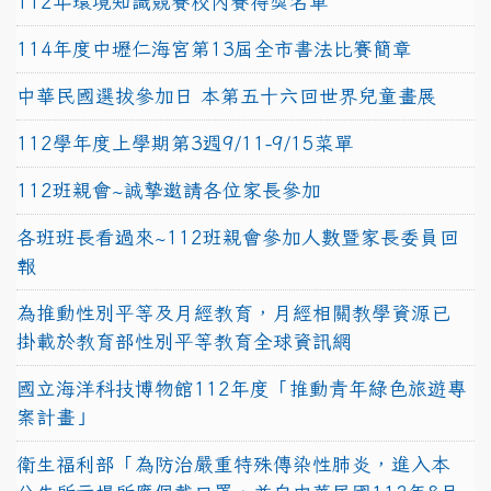
112年環境知識競賽校內賽得獎名單
114年度中壢仁海宮第13屆全市書法比賽簡章
中華民國選拔參加日 本第五十六回世界兒童畫展
112學年度上學期第3週9/11-9/15菜單
112班親會~誠摯邀請各位家長參加
各班班長看過來~112班親會參加人數暨家長委員回
報
為推動性別平等及月經教育，月經相關教學資源已
掛載於教育部性別平等教育全球資訊網
國立海洋科技博物館112年度「推動青年綠色旅遊專
案計畫」
衛生福利部「為防治嚴重特殊傳染性肺炎，進入本