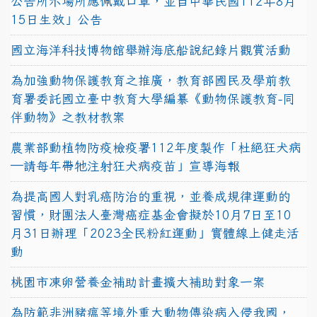
公告所示場所應佩戴口罩，並自中華民國112年8月
15日生效」公告
國立海洋科技博物館舉辦海底船說紀錄片觀賞活動
為加強動物保護教育之推廣，教育部國民及學前教
育署委託國立臺中教育大學編纂《動物保護教育-同
伴動物》之教材教案
農業部動植物防疫檢疫署112年度製作「杜絕狂犬病
—請每年帶牠注射狂犬病疫苗」宣導海報
為提高國人對乳癌防治的重視，並養成規律運動的
習慣，財團法人臺灣癌症基金會擬於10月7日至10
月31日辦理「2023全民粉紅運動」實體線上健走活
動
桃園市凍卵營養金補助計畫擴大補助對象一案
為防範非洲豬瘟等境外重大動物傳染病入侵我國，