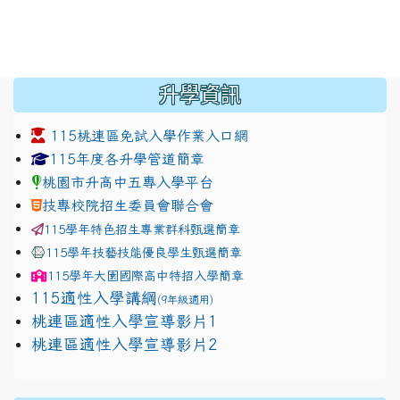
:::
升學資訊
115桃連區免試入學作業入口網
link to https://www.jhjhs.tyc.edu.tw/modules/tadnew
link to http://tyc.entry.ed
link to http://tyc.entry.ed
115年度各升學管道簡章
桃園市升高中五專入學平台
技專校院招生委員會聯合會
115學年特色招生專業群科甄選簡章
115學年技藝技能優良學生甄選簡章
115學年
大園國際高中
特招入學簡章
115適性入學講綱
(9年級適用)
link to https://docs.google.com/presentation/
桃連區適性入學宣導影片1
link to https://docs.google.com/presentation/
114適性入學講綱
1111
桃連區適性入學宣導影片2
(