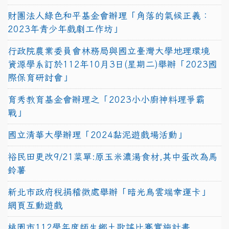
財團法人綠色和平基金會辦理「角落的氣候正義：
2023年青少年戲劇工作坊」
行政院農業委員會林務局與國立臺灣大學地理環境
資源學系訂於112年10月3日(星期二)舉辦「2023國
際保育研討會」
育秀教育基金會辦理之「2023小小廚神料理爭霸
戰」
國立清華大學辦理「2024黏泥遊戲場活動」
裕民田更改9/21菜單:原玉米濃湯食材,其中蛋改為馬
鈴薯
新北市政府稅捐稽徵處舉辦「暗光鳥雲端幸運卡」
網頁互動遊戲
桃園市112學年度師生鄉土歌謠比賽實施計畫