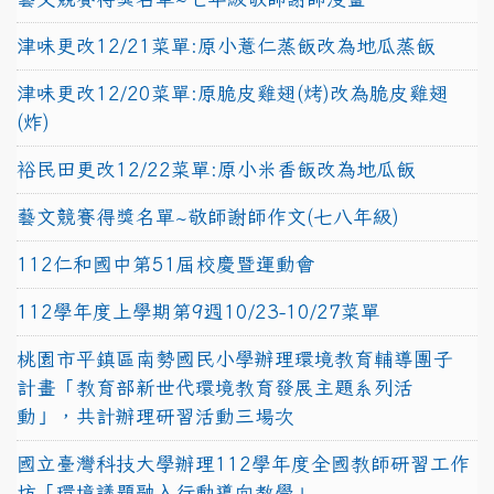
津味更改12/21菜單:原小薏仁蒸飯改為地瓜蒸飯
津味更改12/20菜單:原脆皮雞翅(烤)改為脆皮雞翅
(炸)
裕民田更改12/22菜單:原小米香飯改為地瓜飯
藝文競賽得獎名單~敬師謝師作文(七八年級)
112仁和國中第51屆校慶暨運動會
112學年度上學期第9週10/23-10/27菜單
桃園市平鎮區南勢國民小學辦理環境教育輔導團子
計畫「教育部新世代環境教育發展主題系列活
動」，共計辦理研習活動三場次
國立臺灣科技大學辦理112學年度全國教師研習工作
坊「環境議題融入行動導向教學」