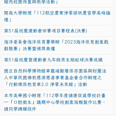
豬肉校園佈置與教學活動」
開南大學辦理「112航空產業淨零排放產官學高峰論
壇」
第51屆校慶運動會田賽項目賽程表(決賽)
海洋委員會海洋保育署舉辦「2023海洋保育創意戲
劇競賽」決賽暨頒獎典禮
第51屆校慶暨運動會九年級男生組鉛球決賽成績
國立自然科學博物館車籠埔斷層保存園區與財團法
人中華民國佛教慈濟慈善事業基金會合作辦理之
「行動環保教育車2.0 淨零未來館」活動
本市高榮國小辦理「112學年度健康促進學校計畫
─『口腔衛生』議題中心學校創意海報製作比賽，
請同學踴躍投件