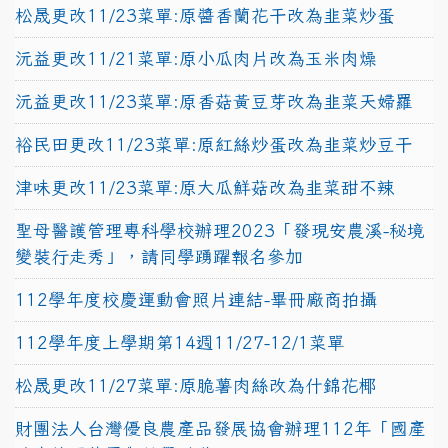
松晟更改11/23菜單:原醬香蘭花干改為韭菜炒蛋
沅益更改11/21菜單:原小瓜肉片改為玉米肉燥
沅益更改11/23菜單:原香菇黃豆芽改為韭菜天婦羅
裕民田更改11/23菜單:原紅絲炒蛋改為韭菜炒豆干
津味更改11/23菜單:原大瓜鮮菇改為韭菜甜不辣
聖母醫護管理專科學校辦理2023「發現安農溪-秘境
變裝行走秀」，請同學踴躍報名參加
112學年度校慶運動會照片連結-畢冊廠商拍攝
112學年度上學期第14週11/27-12/1菜單
松晟更改11/27菜單:原脆薯肉絲改為什錦花椰
財團法人台灣優良農產品發展協會辦理112年「國產