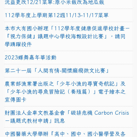
沅益更改12/21菜單:原小米飯改為地瓜飯
112學年度上學期第12週11/13-11/17菜單
本市大有國小辦理「112學年度健康促進學校計畫－
『視力保健』議題中心學校海報設計比賽」，請同
學踴躍投件
2023蝶舞嘉年華活動
第二十一屆「人間有情-關懷癲癇徵文比賽」
農業部漁業署出版之「少年小漁的尋寶奇航記」及
「少年小漁的尋魚冒險記（養殖篇）」電子繪本之
宣傳圖卡
財團法人金車文教基金會「碳排危機 Carbon Crisis
－議題式教材申請」訊息
中國醫藥大學舉辦『高中、國中、國小醫學營及各