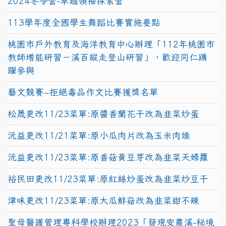
2024冬令營-卓越領袖探索營
113學年度全國學生舞蹈比賽實施要點
桃園市戶外教育及海洋教育中心辦理「112年桃園市
教師增能研習－溪百縱走登山研習」，歡迎同仁踴
躍參與
藝文競賽~拒絕毒品作文比賽獲獎名單
松晟更改11/23菜單:原醬香蘭花干改為韭菜炒蛋
沅益更改11/21菜單:原小瓜肉片改為玉米肉燥
沅益更改11/23菜單:原香菇黃豆芽改為韭菜天婦羅
裕民田更改11/23菜單:原紅絲炒蛋改為韭菜炒豆干
津味更改11/23菜單:原大瓜鮮菇改為韭菜甜不辣
聖母醫護管理專科學校辦理2023「發現安農溪-秘境