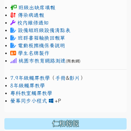
班級出缺席填報
傳染病通報
校內維修通知
設備組班級設備清點表
班群書箱輪換回報單
電動板擦機保養說明
學生名牌製作
桃園市教育網路測速
(限教網)
7.9年級觸屏教學
（
手冊
&
影片
）
8年級觸屏教學
專科教室觸屏教學
link to https://www.jh
link to https://drive.googl
螢幕同步小程式
+P
仁和報報