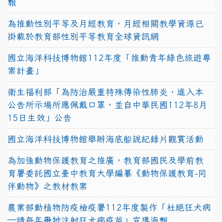
報
為推動性別平等及月經教育，月經相關教學資源已
掛載於教育部性別平等教育全球資訊網
國立海洋科技博物館112年度「推動青年綠色旅遊專
案計畫」
衛生福利部「為防治嚴重特殊傳染性肺炎，進入本
公告所示場所應佩戴口罩，並自中華民國112年8月
15日生效」公告
國立海洋科技博物館舉辦海底船說紀錄片觀賞活動
為加強動物保護教育之推廣，教育部國民及學前教
育署委託國立臺中教育大學編纂《動物保護教育-同
伴動物》之教材教案
農業部動植物防疫檢疫署112年度製作「杜絕狂犬病
—請每年帶牠注射狂犬病疫苗」宣導海報