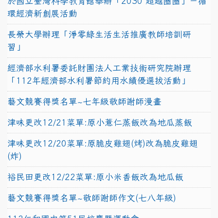
於國立臺灣科學教育館舉辦「2030 超越圈圈」－循
環經濟新創展活動
長榮大學辦理「淨零綠生活生活推廣教師培訓研
習」
經濟部水利署委託財團法人工業技術研究院辦理
「112年經濟部水利署節約用水績優選拔活動」
藝文競賽得獎名單~七年級敬師謝師漫畫
津味更改12/21菜單:原小薏仁蒸飯改為地瓜蒸飯
津味更改12/20菜單:原脆皮雞翅(烤)改為脆皮雞翅
(炸)
裕民田更改12/22菜單:原小米香飯改為地瓜飯
藝文競賽得獎名單~敬師謝師作文(七八年級)