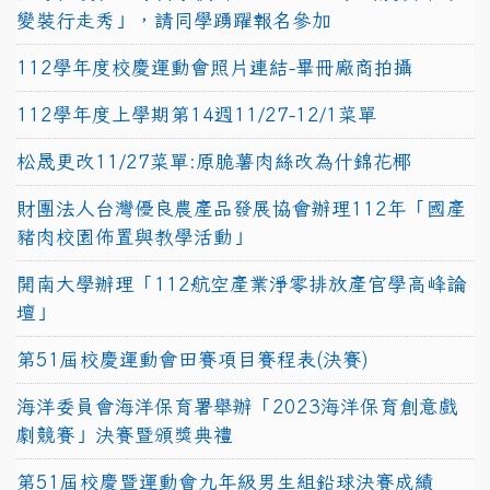
變裝行走秀」，請同學踴躍報名參加
112學年度校慶運動會照片連結-畢冊廠商拍攝
112學年度上學期第14週11/27-12/1菜單
松晟更改11/27菜單:原脆薯肉絲改為什錦花椰
財團法人台灣優良農產品發展協會辦理112年「國產
豬肉校園佈置與教學活動」
開南大學辦理「112航空產業淨零排放產官學高峰論
壇」
第51屆校慶運動會田賽項目賽程表(決賽)
海洋委員會海洋保育署舉辦「2023海洋保育創意戲
劇競賽」決賽暨頒獎典禮
第51屆校慶暨運動會九年級男生組鉛球決賽成績