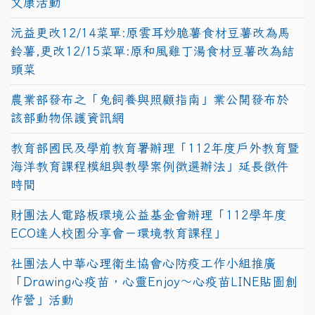
文康活動
沅益更改12/14菜單:原雲耳炒脆薯食材豆薯改為馬
鈴薯,更改12/15菜單:原和風雞丁湯食材豆薯改為結
頭菜
農業部發布之「兔飼養與照顧指南」業公開發布於
該部動物保護資訊網
教育部國民及學前教育署辦理「112年度戶外教育暨
海洋教育課程模組與教學案例徵選辦法」延長徵件
時間
財團法人電路板環境公益基金會辦理「112學年度
ECO達人校園分享會－環境教育課程」
社團法人中華心理衛生協會心防疫工作小組推廣
「Drawing心疫苗，心靈Enjoy〜心疫苗LINE貼圖創
作營」活動