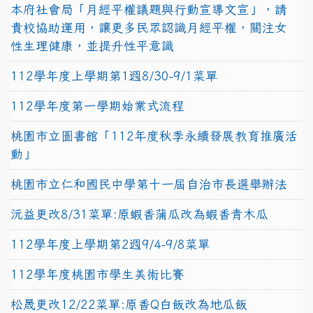
本府社會局「月經平權議題與行動宣導文宣」，請
貴校協助運用，讓更多民眾認識月經平權，關注女
性生理健康，並提升性平意識
112學年度上學期第1週8/30-9/1菜單
112學年度第一學期始業式流程
桃園市立圖書館「112年度秋季永續發展教育推廣活
動」
桃園市立仁和國民中學第十一屆自治市長選舉辦法
沅益更改8/31菜單:原蝦香蒲瓜改為蝦香青木瓜
112學年度上學期第2週9/4-9/8菜單
112學年度桃園市學生美術比賽
松晟更改12/22菜單:原香Q白飯改為地瓜飯