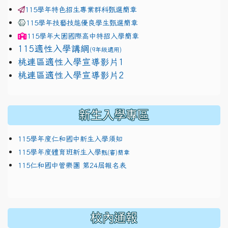
115學年特色招生專業群科甄選簡章
115學年技藝技能優良學生甄選簡章
115學年
大園國際高中
特招入學簡章
115適性入學講綱
(9年級適用)
link to https://docs.google.com/presentation/
桃連區適性入學宣導影片1
link to https://docs.google.com/presentation/
114適性入學講綱
1111
桃連區適性入學宣導影片2
(
新生入學專區
115學年度仁和國中新生入學須知
115學年度體育班新生入學
甄(審)簡章
115仁和國中管樂團 第24屆報名表
校內通報