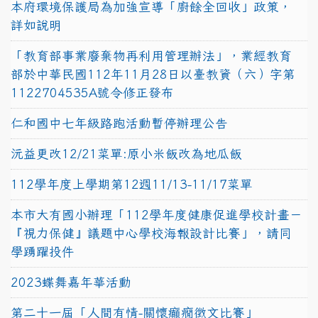
本府環境保護局為加強宣導「廚餘全回收」政策，
詳如說明
「教育部事業廢棄物再利用管理辦法」，業經教育
部於中華民國112年11月28日以臺教資（六）字第
1122704535A號令修正發布
仁和國中七年級路跑活動暫停辦理公告
沅益更改12/21菜單:原小米飯改為地瓜飯
112學年度上學期第12週11/13-11/17菜單
本市大有國小辦理「112學年度健康促進學校計畫－
『視力保健』議題中心學校海報設計比賽」，請同
學踴躍投件
2023蝶舞嘉年華活動
第二十一屆「人間有情-關懷癲癇徵文比賽」