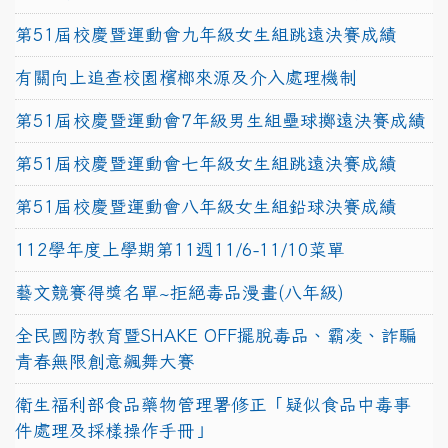
第51屆校慶暨運動會九年級女生組跳遠決賽成績
有關向上追查校園檳榔來源及介入處理機制
第51屆校慶暨運動會7年級男生組壘球擲遠決賽成績
第51屆校慶暨運動會七年級女生組跳遠決賽成績
第51屆校慶暨運動會八年級女生組鉛球決賽成績
112學年度上學期第11週11/6-11/10菜單
藝文競賽得獎名單~拒絕毒品漫畫(八年級)
全民國防教育暨SHAKE OFF擺脫毒品、霸凌、詐騙
青春無限創意飆舞大賽
衛生福利部食品藥物管理署修正「疑似食品中毒事
件處理及採樣操作手冊」