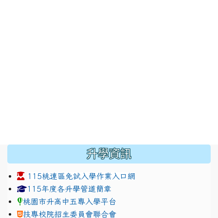
:::
升學資訊
115桃連區免試入學作業入口網
link to https://www.jhjhs.tyc.edu.tw/modules/tadnew
link to http://tyc.entry.ed
link to http://tyc.entry.ed
115年度各升學管道簡章
桃園市升高中五專入學平台
技專校院招生委員會聯合會