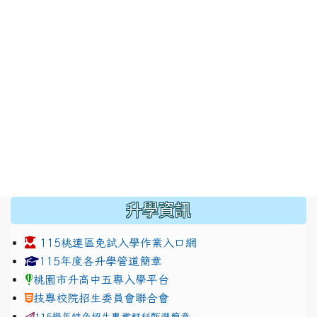
:::
升學資訊
115桃連區免試入學作業入口網
link to https://www.jhjhs.tyc.edu.tw/modules/tadnew
link to http://tyc.entry.ed
link to http://tyc.entry.ed
115年度各升學管道簡章
桃園市升高中五專入學平台
技專校院招生委員會聯合會
115學年特色招生專業群科甄選簡章