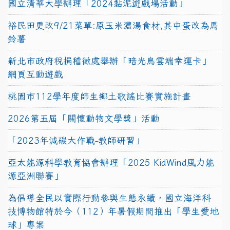
國立清華大學辦理「2024黏泥遊戲場活動」
裕民田更改9/21菜單:原玉米濃湯食材,其中蛋改為馬
鈴薯
新北市政府稅捐稽徵處舉辦「暗光鳥雲端幸運卡」
網頁互動遊戲
桃園市112學年度師生鄉土歌謠比賽實施計畫
2026第五屆「關懷動物文學獎」活動
「2023年減碳大作戰-教師研習」
亞太能源科學教育協會辦理「2025 KidWind風力能
源亞洲聯賽」
為倡導全民以實際行動參與生態永續，國立海洋科
技博物館特於今（112）年暑假期間推出「學生愛地
球」專案