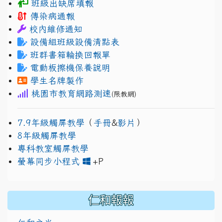
班級出缺席填報
傳染病通報
校內維修通知
設備組班級設備清點表
班群書箱輪換回報單
電動板擦機保養說明
學生名牌製作
桃園市教育網路測速
(限教網)
7.9年級觸屏教學
（
手冊
&
影片
）
8年級觸屏教學
專科教室觸屏教學
link to https://www.jh
link to https://drive.googl
螢幕同步小程式
+P
仁和報報