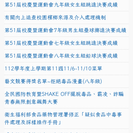
第51屆校慶暨運動會九年級女生組跳遠決賽成績
有關向上追查校園檳榔來源及介入處理機制
第51屆校慶暨運動會7年級男生組壘球擲遠決賽成績
第51屆校慶暨運動會七年級女生組跳遠決賽成績
第51屆校慶暨運動會八年級女生組鉛球決賽成績
112學年度上學期第11週11/6-11/10菜單
藝文競賽得獎名單~拒絕毒品漫畫(八年級)
全民國防教育暨SHAKE OFF擺脫毒品、霸凌、詐騙
青春無限創意飆舞大賽
衛生福利部食品藥物管理署修正「疑似食品中毒事
件處理及採樣操作手冊」