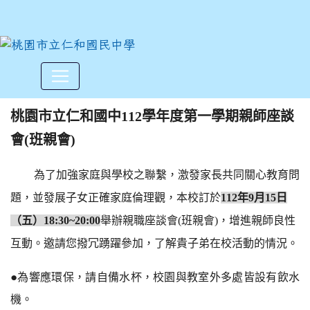
112班親會~誠摯邀請各位家
:::
桃園市立仁和國中
112
學年度第一學期親師座談
會
(
班親會
)
為了加強家庭與學校之聯繫，激發家長共同關心教育問
題，並發展子女正確家庭倫理觀，本校訂於
112
年
9
月
15
日
（五）
18:30~20:00
舉辦親職座談會
(
班親會
)
，增進親師良性
互動。邀請您撥冗踴躍參加，了解貴子弟在校活動的情況。
●
為響應環保，請自備水杯，校園與教室外多處皆設有飲水
機。