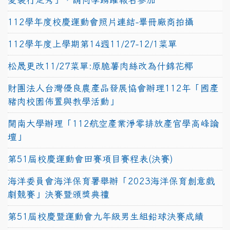
112學年度校慶運動會照片連結-畢冊廠商拍攝
112學年度上學期第14週11/27-12/1菜單
松晟更改11/27菜單:原脆薯肉絲改為什錦花椰
財團法人台灣優良農產品發展協會辦理112年「國產
豬肉校園佈置與教學活動」
開南大學辦理「112航空產業淨零排放產官學高峰論
壇」
第51屆校慶運動會田賽項目賽程表(決賽)
海洋委員會海洋保育署舉辦「2023海洋保育創意戲
劇競賽」決賽暨頒獎典禮
第51屆校慶暨運動會九年級男生組鉛球決賽成績