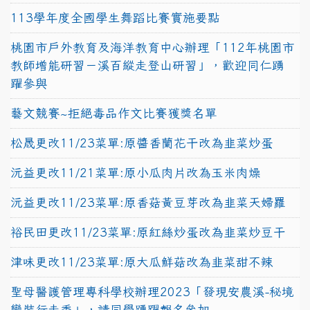
113學年度全國學生舞蹈比賽實施要點
桃園市戶外教育及海洋教育中心辦理「112年桃園市
教師增能研習－溪百縱走登山研習」，歡迎同仁踴
躍參與
藝文競賽~拒絕毒品作文比賽獲獎名單
松晟更改11/23菜單:原醬香蘭花干改為韭菜炒蛋
沅益更改11/21菜單:原小瓜肉片改為玉米肉燥
沅益更改11/23菜單:原香菇黃豆芽改為韭菜天婦羅
裕民田更改11/23菜單:原紅絲炒蛋改為韭菜炒豆干
津味更改11/23菜單:原大瓜鮮菇改為韭菜甜不辣
聖母醫護管理專科學校辦理2023「發現安農溪-秘境
變裝行走秀」，請同學踴躍報名參加