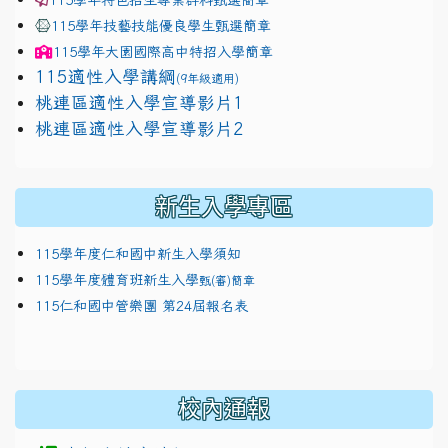
115學年技藝技能優良學生甄選簡章
115學年
大園國際高中
特招入學簡章
115適性入學講綱
(9年級適用)
link to https://docs.google.com/presentation/
桃連區適性入學宣導影片1
link to https://docs.google.com/presentation/
114適性入學講綱
1111
桃連區適性入學宣導影片2
(
新生入學專區
115學年度仁和國中新生入學須知
115學年度體育班新生入學
甄(審)簡章
115仁和國中管樂團 第24屆報名表
校內通報