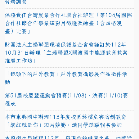
習培訓營
保證責任台灣農業合作社聯合社辦理「第104屆國際
合作社節合作事業短影片徵選及繪畫（含四格漫
畫）比賽」
財團法人主婦聯盟環境保護基金會會謹訂於112年
10月31日辦理「主婦聯盟X關渡國中能源教育教案
推廣工作坊」
「鏡頭下的戶外教育」戶外教育攝影展作品徵件活
動
第51屆校慶暨運動會預賽(11/08)、決賽(11/10)賽
程表
本市東興國中辦理113年度校園菸檳危害防制教育
「網紅就是你」短片競賽，請同學踴躍報名參加
本府衛生局辦理112年「發現你的健康之美」抽獎活