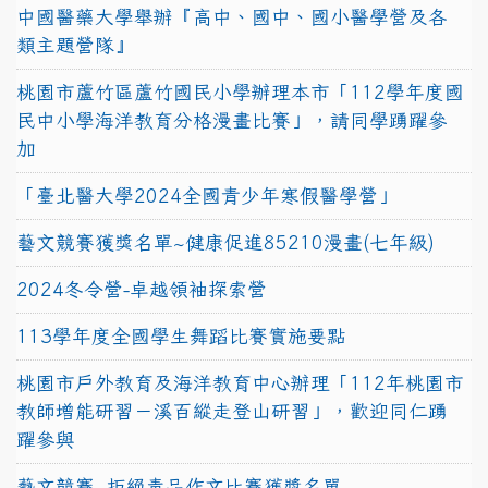
中國醫藥大學舉辦『高中、國中、國小醫學營及各
類主題營隊』
桃園市蘆竹區蘆竹國民小學辦理本市「112學年度國
民中小學海洋教育分格漫畫比賽」，請同學踴躍參
加
「臺北醫大學2024全國青少年寒假醫學營」
藝文競賽獲獎名單~健康促進85210漫畫(七年級)
2024冬令營-卓越領袖探索營
113學年度全國學生舞蹈比賽實施要點
桃園市戶外教育及海洋教育中心辦理「112年桃園市
教師增能研習－溪百縱走登山研習」，歡迎同仁踴
躍參與
藝文競賽~拒絕毒品作文比賽獲獎名單