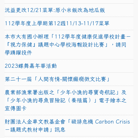
沅益更改12/21菜單:原小米飯改為地瓜飯
112學年度上學期第12週11/13-11/17菜單
本市大有國小辦理「112學年度健康促進學校計畫－
『視力保健』議題中心學校海報設計比賽」，請同
學踴躍投件
2023蝶舞嘉年華活動
第二十一屆「人間有情-關懷癲癇徵文比賽」
農業部漁業署出版之「少年小漁的尋寶奇航記」及
「少年小漁的尋魚冒險記（養殖篇）」電子繪本之
宣傳圖卡
財團法人金車文教基金會「碳排危機 Carbon Crisis
－議題式教材申請」訊息