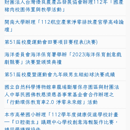
財團法人台灣優良農產品發展協會辦理112年「國產
豬肉校園佈置與教學活動」
開南大學辦理「112航空產業淨零排放產官學高峰論
壇」
第51屆校慶運動會田賽項目賽程表(決賽)
海洋委員會海洋保育署舉辦「2023海洋保育創意戲
劇競賽」決賽暨頒獎典禮
第51屆校慶暨運動會九年級男生組鉛球決賽成績
國立自然科學博物館車籠埔斷層保存園區與財團法
人中華民國佛教慈濟慈善事業基金會合作辦理之
「行動環保教育車2.0 淨零未來館」活動
本市高榮國小辦理「112學年度健康促進學校計畫
─『口腔衛生』議題中心學校創意海報製作比賽，
請同學踴躍投件