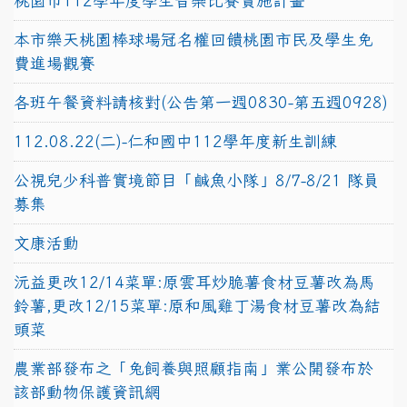
桃園市112學年度學生音樂比賽實施計畫
本市樂天桃園棒球場冠名權回饋桃園市民及學生免
費進場觀賽
各班午餐資料請核對(公告第一週0830-第五週0928)
112.08.22(二)-仁和國中112學年度新生訓練
公視兒少科普實境節目「鹹魚小隊」8/7-8/21 隊員
募集
文康活動
沅益更改12/14菜單:原雲耳炒脆薯食材豆薯改為馬
鈴薯,更改12/15菜單:原和風雞丁湯食材豆薯改為結
頭菜
農業部發布之「兔飼養與照顧指南」業公開發布於
該部動物保護資訊網