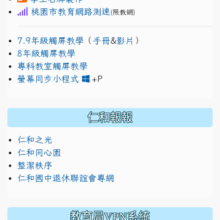
桃園市教育網路測速
(限教網)
7.9年級觸屏教學
（
手冊
&
影片
）
8年級觸屏教學
專科教室觸屏教學
link to https://www.jh
link to https://drive.googl
螢幕同步小程式
+P
仁和報報
仁和之光
仁和同心園
整潔秩序
仁和國中退休聯誼會專網
教育局VPN系統