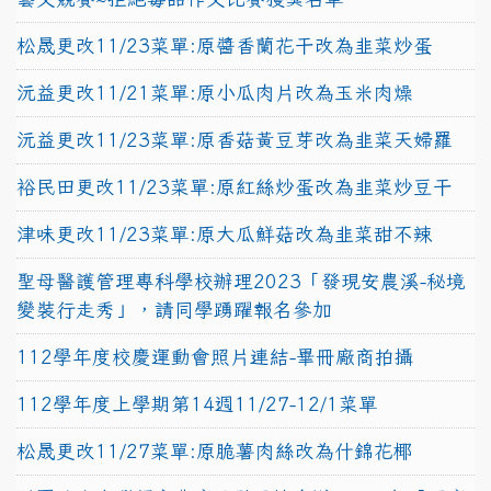
松晟更改11/23菜單:原醬香蘭花干改為韭菜炒蛋
沅益更改11/21菜單:原小瓜肉片改為玉米肉燥
沅益更改11/23菜單:原香菇黃豆芽改為韭菜天婦羅
裕民田更改11/23菜單:原紅絲炒蛋改為韭菜炒豆干
津味更改11/23菜單:原大瓜鮮菇改為韭菜甜不辣
聖母醫護管理專科學校辦理2023「發現安農溪-秘境
變裝行走秀」，請同學踴躍報名參加
112學年度校慶運動會照片連結-畢冊廠商拍攝
112學年度上學期第14週11/27-12/1菜單
松晟更改11/27菜單:原脆薯肉絲改為什錦花椰