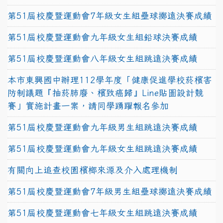
第51屆校慶暨運動會7年級女生組壘球擲遠決賽成績
第51屆校慶暨運動會九年級女生組鉛球決賽成績
第51屆校慶暨運動會八年級女生組跳遠決賽成績
本市東興國中辦理112學年度「健康促進學校菸檳害
防制議題『抽菸肺廢、檳致癌歸』Line貼圖設計競
賽」實施計畫一案，請同學踴躍報名參加
第51屆校慶暨運動會九年級男生組跳遠決賽成績
第51屆校慶暨運動會九年級女生組跳遠決賽成績
有關向上追查校園檳榔來源及介入處理機制
第51屆校慶暨運動會7年級男生組壘球擲遠決賽成績
第51屆校慶暨運動會七年級女生組跳遠決賽成績