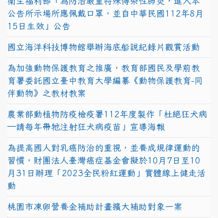
衛生福利部「為防治嚴重特殊傳染性肺炎，進入本
公告所示場所應佩戴口罩，並自中華民國112年8月
15日生效」公告
國立海洋科技博物館舉辦海底船說紀錄片觀賞活動
為加強動物保護教育之推廣，教育部國民及學前教
育署委託國立臺中教育大學編纂《動物保護教育-同
伴動物》之教材教案
農業部動植物防疫檢疫署112年度製作「杜絕狂犬病
—請每年帶牠注射狂犬病疫苗」宣導海報
為提高國人對乳癌防治的重視，並養成規律運動的
習慣，財團法人臺灣癌症基金會擬於10月7日至10
月31日辦理「2023全民粉紅運動」實體線上健走活
動
桃園市凍卵營養金補助計畫擴大補助對象一案