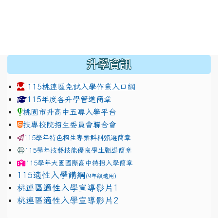
:::
升學資訊
115桃連區免試入學作業入口網
link to https://www.jhjhs.tyc.edu.tw/modules/tadnew
link to http://tyc.entry.ed
link to http://tyc.entry.ed
115年度各升學管道簡章
桃園市升高中五專入學平台
技專校院招生委員會聯合會
115學年特色招生專業群科甄選簡章
115學年技藝技能優良學生甄選簡章
115學年
大園國際高中
特招入學簡章
115適性入學講綱
(9年級適用)
link to https://docs.google.com/presentation/
桃連區適性入學宣導影片1
link to https://docs.google.com/presentation/
114適性入學講綱
1111
桃連區適性入學宣導影片2
(