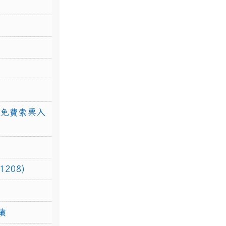
館免費索票入
208)
績