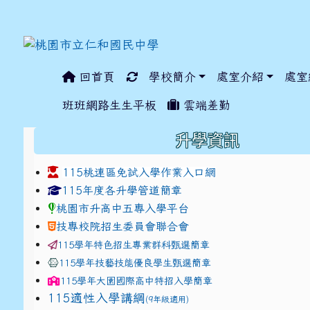
回首頁
學校簡介
處室介紹
處室
:::
班班網路生生平板
雲端差勤
:::
升學資訊
115桃連區免試入學作業入口網
link to https://www.jhjhs.tyc.edu.tw/modules/ta
link to http://tyc.entr
link to http://tyc.entr
115年度各升學管道簡章
桃園市升高中五專入學平台
技專校院招生委員會聯合會
115學年特色招生專業群科甄選簡章
115學年技藝技能優良學生甄選簡章
115學年
大園國際高中
特招入學簡章
115適性入學講綱
(9年級適用)