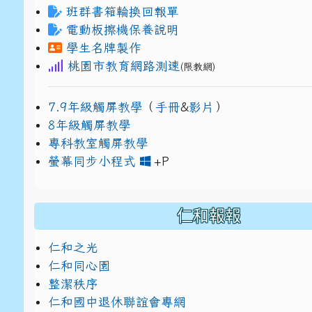
班群書箱輪換回報單
電動板擦機保養說明
學生名牌製作
桃園市教育網路測速
(限教網)
7.9年級觸屏教學
（
手冊
&
影片
）
8年級觸屏教學
專科教室觸屏教學
link to https://www
link to https://drive.g
螢幕同步小程式
+P
仁和報報
仁和之光
仁和同心園
整潔秩序
仁和國中退休聯誼會專網