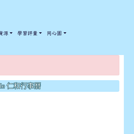
資源
學習評量
同心園
/ChooseSys?s=05 style=font-size: 1rem; background-color:
/ChooseSys?s=05 style=font-size: 1rem; background-color:
gle 仁和行事曆