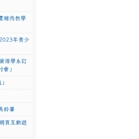
產豬肉教學
023年青少
資源學系訂
研討會」
戰」
馬鈴薯
網頁互動遊