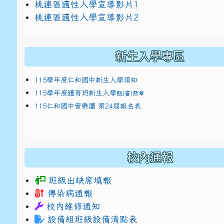
link to https://docs.google.com/presentat
桃連區適性入學宣導影片1
link to https://docs.google.com/presentat
114適性入學講綱
1
桃連區適性入學宣導影片2
(
新生入學專區
115學年度仁和國中新生入學須知
115學年度體育班新生入學
甄(審)簡章
115仁和國中管樂團 第24屆報名表
校內通報
班級出缺席填報
傳染病通報
校內維修通知
設備組班級設備清點表