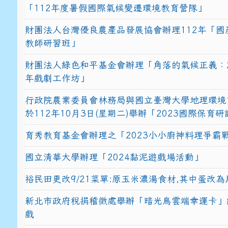
「112年度暑假國際氣候變遷環境教育營隊」
財團法人台灣優良農產品發展協會辦理112年「國
教師研習班」
財團法人綠色和平基金會辦理「角落的氣候正義：2
年戲劇工作坊」
行政院農業委員會林務局與國立臺灣大學地理環境
於112年10月3日(星期二)舉辦「2023國際保育
育秀教育基金會辦理之「2023小小廚神料理爭霸
國立清華大學辦理「2024黏泥遊戲場活動」
裕民田更改9/21菜單:原玉米濃湯食材,其中蛋改為
新北市政府稅捐稽徵處舉辦「暗光鳥雲端幸運卡」
戲