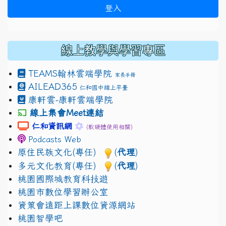
登入
線上教學與學習專區
TEAMS
翰林雲端學院
家長手冊
AILEAD365
仁和國中線上平臺
康軒雲-康軒雲端學院
線上集會Meet連結
link to https://sites.google.com/gm.jhjhs.tyc.edu.
link to https://sites.google.com/gm.
仁和資訊網
(軟硬體使用相關)
Podcasts Web
原住民族文化(專任)
(
代理
)
多元文化教育(專任)
(
代理
)
桃園國際城教育科技遊
桃園市數位學習辦公室
資策會遠距上課數位資源網站
桃園智學吧