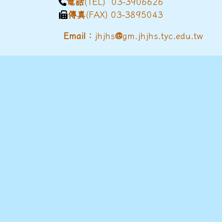
電話
(TEL) 03-3906626
傳真
(FAX) 03-3895043
@
Email：
jhjhs
gm.jhjhs.tyc.edu.tw