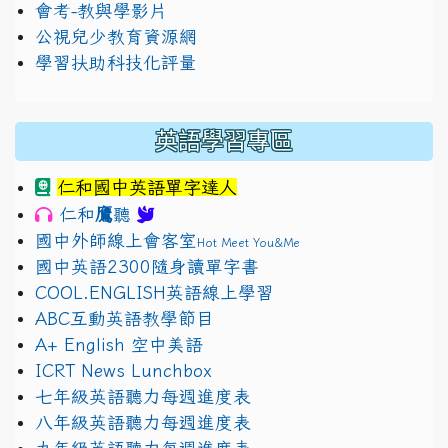
會考-教與學影片
公視兒少教育資源網
學習扶助科技化評量
英語學習專區
仁和國中英語單字達人
鷹
仁和
聽
國中外師線上會客室
Hot Meet You&Me
國中英語2300隨身讀單字書
COOL.ENGLISH英語線上學習
ABC互動英語教學節目
A+ English 空中美語
ICRT News Lunchbox
七年級英語聽力每週進度表
八年級英語聽力每週進度表