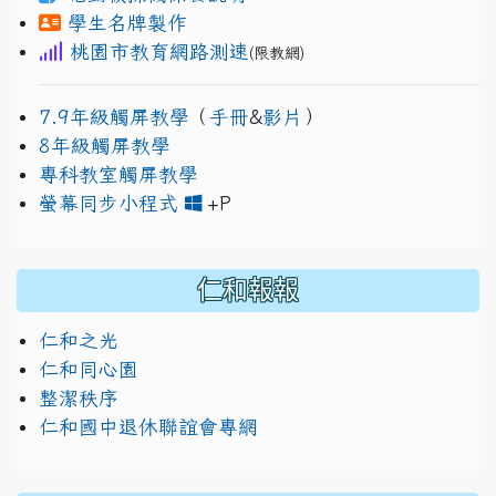
學生名牌製作
桃園市教育網路測速
(限教網)
7.9年級觸屏教學
（
手冊
&
影片
）
8年級觸屏教學
專科教室觸屏教學
link to https://www.jh
link to https://drive.googl
螢幕同步小程式
+P
仁和報報
仁和之光
仁和同心園
整潔秩序
仁和國中退休聯誼會專網