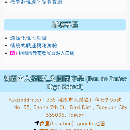
教育部性別平等教育網
輔導專區
適性化性向測驗
情境式職涯興趣測驗
link to https://exam.career.ntnu.edu.tw/cit/in
桃園市教育發展資源入口網
卡
桃園市大溪區仁和國民中學 (Ren-he Junior
High School)
地址(address)：335 桃園市大溪區仁和七街55號
No. 55, Renhe 7th St., Daxi Dist., Taoyuan City
335006, Taiwan
位置
(Location)
google 地圖