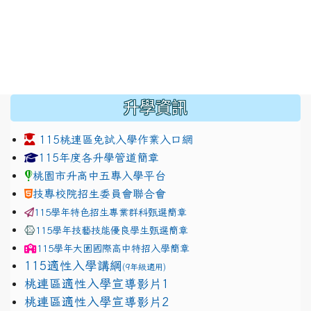
:::
升學資訊
115桃連區免試入學作業入口網
link to https://www.jhjhs.tyc.edu.tw/modules/tadnew
link to http://tyc.entry.ed
link to http://tyc.entry.ed
115年度各升學管道簡章
桃園市升高中五專入學平台
技專校院招生委員會聯合會
115學年特色招生專業群科甄選簡章
115學年技藝技能優良學生甄選簡章
115學年
大園國際高中
特招入學簡章
115適性入學講綱
(9年級適用)
link to https://docs.google.com/presentation/
桃連區適性入學宣導影片1
link to https://docs.google.com/presentation/
114適性入學講綱
1111
桃連區適性入學宣導影片2
(